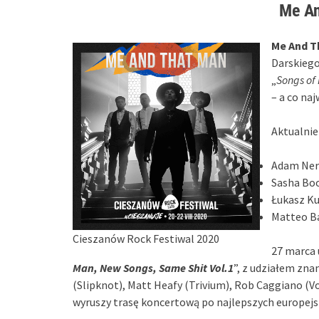
Me An
Me And T
Darskiego
„
Songs of
– a co na
Aktualnie
Adam Nerg
Sasha Boo
Łukasz Ku
Matteo Ba
Cieszanów Rock Festiwal 2020
27 marca 
Man, New Songs, Same Shit Vol.1
”, z udziałem zna
(Slipknot), Matt Heafy (Trivium), Rob Caggiano (V
wyruszy trasę koncertową po najlepszych europejs