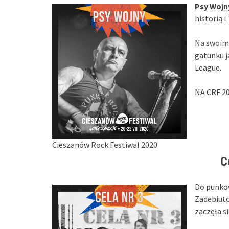
Psy Wojn
historią 
Na swoim
gatunku j
League.
NA CRF 2
Cieszanów Rock Festiwal 2020
C
Do punko
Zadebiuto
zaczęła s