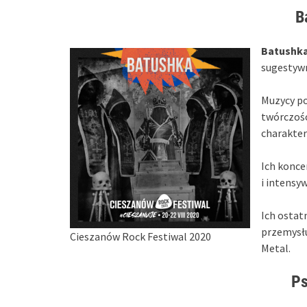
B
Batushk
sugestywn
Muzycy po
twórczośc
charakter
Ich konce
i intensy
Ich ostatn
przemysłu
Cieszanów Rock Festiwal 2020
Metal.
Ps