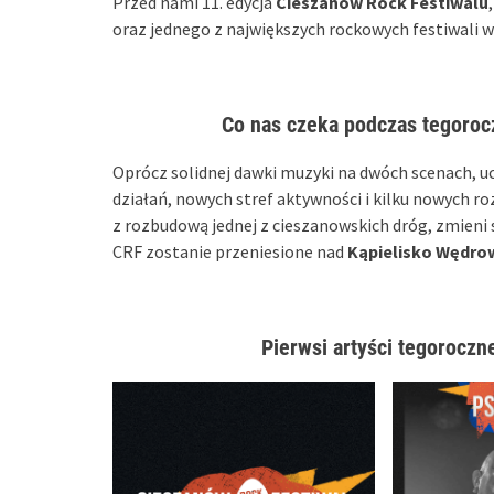
Przed nami 11. edycja
Cieszanów Rock Festiwalu
oraz jednego z największych rockowych festiwali w
Co nas czeka podczas tegoroc
Oprócz solidnej dawki muzyki na dwóch scenach, u
działań, nowych stref aktywności i kilku nowych r
z rozbudową jednej z cieszanowskich dróg, zmieni
CRF zostanie przeniesione nad
Kąpielisko Wędro
Pierwsi artyści t
egoroczne