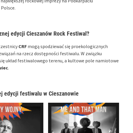
, największej rockowej imprezy na Podkarpaciu
 Polsce.
znej edycji Cieszanów Rock Festiwal?
czestnicy
CRF
mogą spodziewać się proekologicznych
ozwiązań na rzecz dostępności festiwalu. W związku
 się układ festiwalowego terenu, a kultowe pole namiotowe
wiec
.
j edycji festiwalu w Cieszanowie