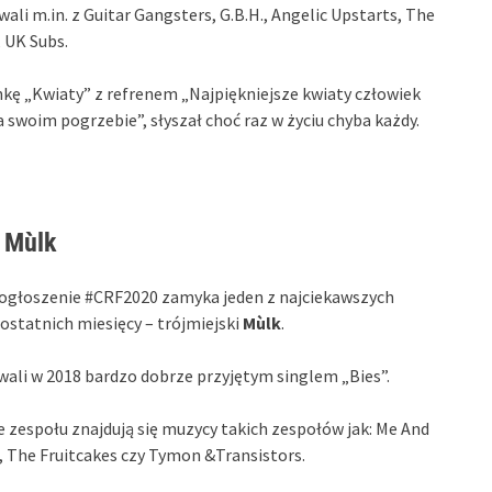
ali m.in. z Guitar Gangsters, G.B.H., Angelic Upstarts, The
, UK Subs.
nkę „Kwiaty” z refrenem „Najpiękniejsze kwiaty człowiek
a swoim pogrzebie”, słyszał choć raz w życiu chyba każdy.
Mùlk
ogłoszenie #CRF2020 zamyka jeden z najciekawszych
ostatnich miesięcy – trójmiejski
Mùlk
.
ali w 2018 bardzo dobrze przyjętym singlem „Bies”.
e zespołu znajdują się muzycy takich zespołów jak: Me And
 The Fruitcakes czy Tymon &Transistors.