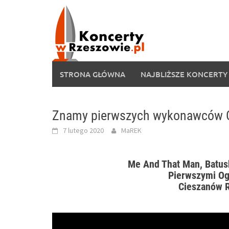
Skip
to
content
STRONA GŁÓWNA
NAJBLIŻSZE KONCERTY
Znamy pierwszych wykonawców C
7 lutego 2020
MaREK
Me And That Man, Batush
Pierwszymi Og
Cieszanów R