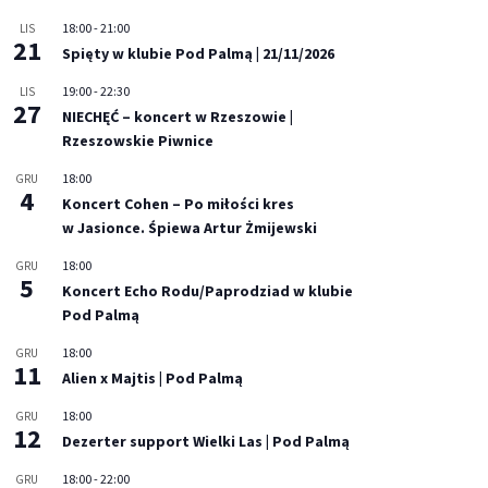
18:00
-
21:00
LIS
21
Spięty w klubie Pod Palmą | 21/11/2026
19:00
-
22:30
LIS
27
NIECHĘĆ – koncert w Rzeszowie |
Rzeszowskie Piwnice
18:00
GRU
4
Koncert Cohen – Po miłości kres
w Jasionce. Śpiewa Artur Żmijewski
18:00
GRU
5
Koncert Echo Rodu/Paprodziad w klubie
Pod Palmą
18:00
GRU
11
Alien x Majtis | Pod Palmą
18:00
GRU
12
Dezerter support Wielki Las | Pod Palmą
18:00
-
22:00
GRU