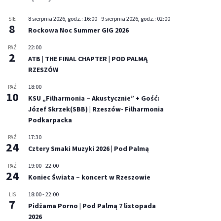
8 sierpnia 2026, godz.: 16:00
-
9 sierpnia 2026, godz.: 02:00
SIE
8
Rockowa Noc Summer GIG 2026
22:00
PAŹ
2
ATB | THE FINAL CHAPTER | POD PALMĄ
RZESZÓW
18:00
PAŹ
10
KSU „Filharmonia – Akustycznie” + Gość:
Józef Skrzek(SBB) | Rzeszów- Filharmonia
Podkarpacka
17:30
PAŹ
24
Cztery Smaki Muzyki 2026 | Pod Palmą
19:00
-
22:00
PAŹ
24
Koniec Świata – koncert w Rzeszowie
18:00
-
22:00
LIS
7
Pidżama Porno | Pod Palmą 7 listopada
2026