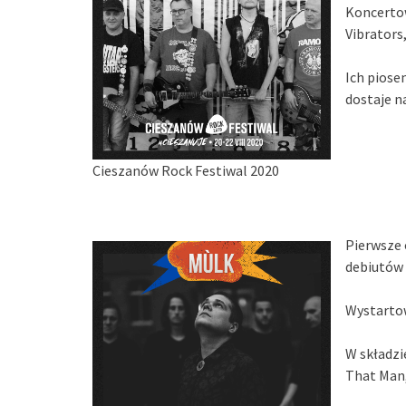
Koncertow
Vibrators
Ich piose
dostaje n
Cieszanów Rock Festiwal 2020
Pierwsze 
debiutów 
Wystartow
W składzi
That Man,