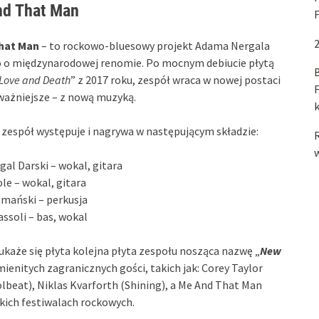
d That Man
2
hat Man
– to rockowo-bluesowy projekt Adama Nergala
 o międzynarodowej renomie. Po mocnym debiucie płytą
B
 Love and Death
” z 2017 roku, zespół wraca w nowej postaci
F
jważniejsze – z nową muzyką.
 zespół występuje i nagrywa w następującym składzie:
R
w
al Darski – wokal, gitara
le – wokal, gitara
mański – perkusja
ssoli – bas, wokal
ukaże się płyta kolejna płyta zespołu nosząca nazwę „
New
mienitych zagranicznych gości, takich jak: Corey Taylor
olbeat), Niklas Kvarforth (Shining), a Me And That Man
kich festiwalach rockowych.