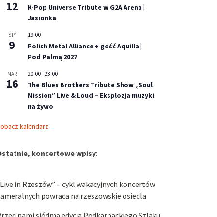
12
K-Pop Universe Tribute w G2A Arena |
Jasionka
19:00
STY
9
Polish Metal Alliance + gość Aquilla |
Pod Palmą 2027
20:00
-
23:00
MAR
16
The Blues Brothers Tribute Show „Soul
Mission” Live & Loud – Eksplozja muzyki
na żywo
obacz kalendarz
Ostatnie, koncertowe wpisy
:
Live in Rzeszów” – cykl wakacyjnych koncertów
kameralnych powraca na rzeszowskie osiedla
Przed nami siódma edycja Podkarpackiego Szlaku