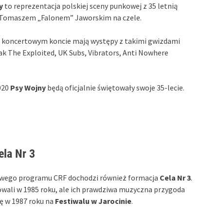
y
to reprezentacja polskiej sceny punkowej z 35 letnią
i Tomaszem „Falonem” Jaworskim na czele.
 koncertowym koncie mają występy z takimi gwizdami
ak The Exploited, UK Subs, Vibrators, Anti Nowhere
020
Psy Wojny
będą oficjalnie świętowały swoje 35-lecie.
ela Nr 3
wego programu CRF dochodzi również formacja
Cela Nr 3
.
wali w 1985 roku, ale ich prawdziwa muzyczna przygoda
ię w 1987 roku na
Festiwalu w Jarocinie
.