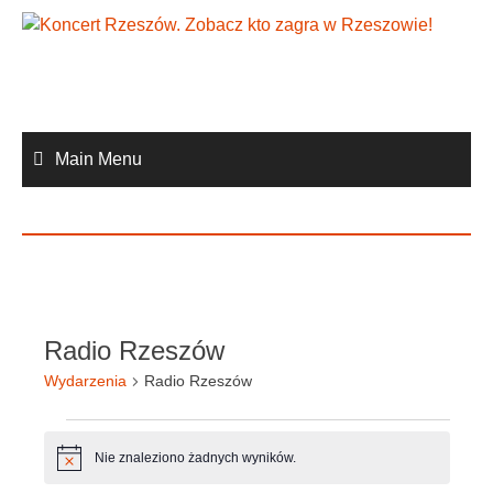
Skip
to
content
Main Menu
Radio Rzeszów
Wydarzenia
Radio Rzeszów
Wydarzenia
Nie znaleziono żadnych wyników.
Powiadomienie