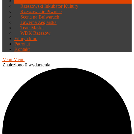
Rynek
Rzeszowski Inkubator Kultury
Rzeszowskie Piwnice
Scena na Bulwarach
Tawerna Żeglarska
Teatr Maska
WDK Rzeszów
Filmy i kino
Patronat
Kontakt
Main Menu
Znaleziono 0 wydarzenia.