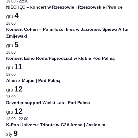
19:00
-
22:30
NIECHĘĆ – koncert w Rzeszowie | Rzeszowskie Piwnice
4
gru
18:00
Koncert Cohen – Po miłości kres w Jasionce. Śpiewa Artur
Żmijewski
5
gru
18:00
Koncert Echo Rodu/Paprodziad w klubie Pod Palmą
11
gru
18:00
Alien x Majtis | Pod Palmą
12
gru
18:00
Dezerter support Wielki Las | Pod Palmą
12
gru
18:00
-
22:00
K-Pop Universe Tribute w G2A Arena | Jasionka
9
sty