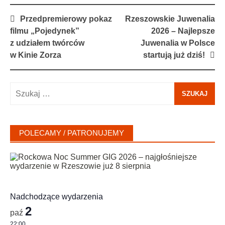
Post
Przedpremierowy pokaz
Rzeszowskie Juwenalia
navigation
filmu „Pojedynek”
2026 – Najlepsze
z udziałem twórców
Juwenalia w Polsce
w Kinie Zorza
startują już dziś!
Szukaj:
POLECAMY / PATRONUJEMY
Nadchodzące wydarzenia
2
paź
22:00