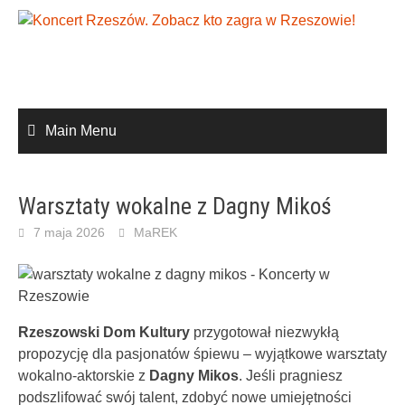
Skip
to
content
Main Menu
Warsztaty wokalne z Dagny Mikoś
7 maja 2026
MaREK
Rzeszowski Dom Kultury
przygotował niezwykłą
propozycję dla pasjonatów śpiewu – wyjątkowe warsztaty
wokalno-aktorskie z
Dagny Mikos
. Jeśli pragniesz
podszlifować swój talent, zdobyć nowe umiejętności