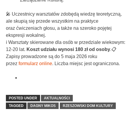
🎤 Uczestnicy warsztatów zdobędą wiedzę teoretyczną,
ale skupią się przede wszystkim na praktyce
oraz ćwiczeniach głosu, a także na szeroko pojętej
ekspresji wokalnej.
ℹ️ Warsztaty skierowane dla osób w przedziale wiekowym:
12-20 lat.
Koszt udziału wynosi 180 zł od osoby
.📋
Zapisy prowadzone są do 5 maja 2026 roku
przez
formularz online
. Liczba miejsc jest ograniczona.
POSTED UNDER
AKTUALNOŚCI
TAGGED
DAGNY MIKOS
RZESZOWSKI DOM KULTURY