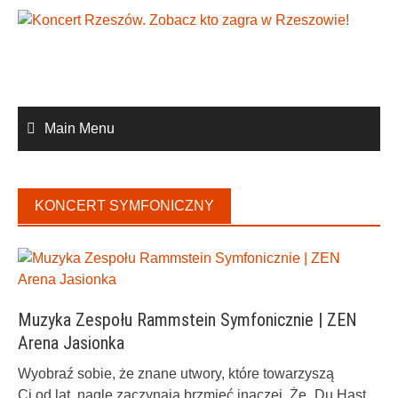
Skip
to
content
Main Menu
KONCERT SYMFONICZNY
Muzyka Zespołu Rammstein Symfonicznie | ZEN
Arena Jasionka
Wyobraź sobie, że znane utwory, które towarzyszą
Ci od lat, nagle zaczynają brzmieć inaczej. Że „Du Hast„,