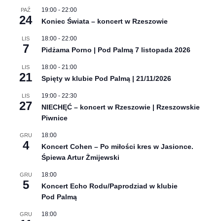
19:00
-
22:00
PAŹ
24
Koniec Świata – koncert w Rzeszowie
18:00
-
22:00
LIS
7
Pidżama Porno | Pod Palmą 7 listopada 2026
18:00
-
21:00
LIS
21
Spięty w klubie Pod Palmą | 21/11/2026
19:00
-
22:30
LIS
27
NIECHĘĆ – koncert w Rzeszowie | Rzeszowskie
Piwnice
18:00
GRU
4
Koncert Cohen – Po miłości kres w Jasionce.
Śpiewa Artur Żmijewski
18:00
GRU
5
Koncert Echo Rodu/Paprodziad w klubie
Pod Palmą
18:00
GRU