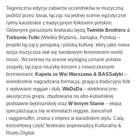
Tegoroczna edycja zabierze uczestników w muzyczną
podróż przez świat, łącząc na jednej scenie egzotyczne
rytmy karaibskie z tradycyjnym folklorem polskim.
Głównymi gwiazdami festiwalu będą
Twinkle Brothers
&
Trebunie-Tutki
(Wielka Brytania, Jamajka, Polska) –
projekt łączący jamajską i polską kulturę, który jako nowa
wizja muzyczna stał się światowym fenomenem world
music. Wcześniej na scenie wystąpią uznane polskie
zespoły, łączące muzykę korzeni z nowoczesnymi
brzmieniami:
Kapela ze Wsi Warszawa & BASSałyki
–
wielokrotnie nagradzana formacja, grająca tradycyjny folk
z wpływami reggae i dub,
WaDaDa
– elektroniczno-
akustyczna grupa, zbudowana na afro-kubańskiej
podstawie bębniarskiej oraz
W Innym Stanie
– ekipa
specjalizująca się w klimatach reggae, dancehall
i raggamuffin, znana z imprez w karaibskim stylu. Całą
koncertową część festiwalu poprowadzą Kulturalny &
Roots Digital.