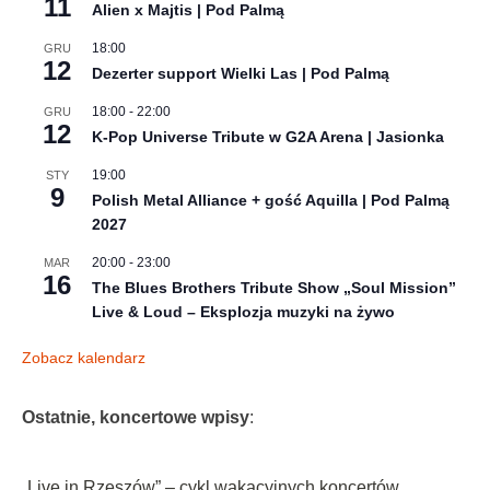
11
Alien x Majtis | Pod Palmą
18:00
GRU
12
Dezerter support Wielki Las | Pod Palmą
18:00
-
22:00
GRU
12
K-Pop Universe Tribute w G2A Arena | Jasionka
19:00
STY
9
Polish Metal Alliance + gość Aquilla | Pod Palmą
2027
20:00
-
23:00
MAR
16
The Blues Brothers Tribute Show „Soul Mission”
Live & Loud – Eksplozja muzyki na żywo
Zobacz kalendarz
Ostatnie, koncertowe wpisy
:
„Live in Rzeszów” – cykl wakacyjnych koncertów