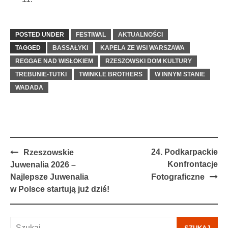
POSTED UNDER
FESTIWAL
AKTUALNOŚCI
TAGGED
BASSAŁYKI
KAPELA ZE WSI WARSZAWA
REGGAE NAD WISŁOKIEM
RZESZOWSKI DOM KULTURY
TREBUNIE-TUTKI
TWINKLE BROTHERS
W INNYM STANIE
WADADA
Post
24. Podkarpackie
Rzeszowskie
navigation
Konfrontacje
Juwenalia 2026 –
Najlepsze Juwenalia
Fotograficzne
w Polsce startują już dziś!
Szukaj: