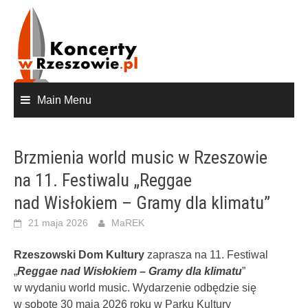
Skip
to
content
Main Menu
Brzmienia world music w Rzeszowie
na 11. Festiwalu „Reggae
nad Wisłokiem – Gramy dla klimatu”
21 maja 2026
MaREK
Rzeszowski Dom Kultury
zaprasza na 11. Festiwal
„
Reggae nad Wisłokiem – Gramy dla klimatu
”
w wydaniu world music. Wydarzenie odbędzie się
w sobotę 30 maja 2026 roku w Parku Kultury