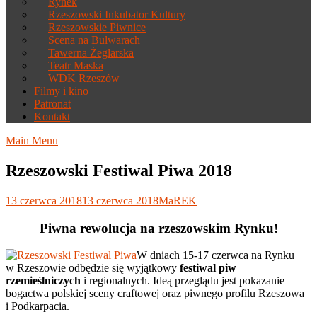
Rynek
Rzeszowski Inkubator Kultury
Rzeszowskie Piwnice
Scena na Bulwarach
Tawerna Żeglarska
Teatr Maska
WDK Rzeszów
Filmy i kino
Patronat
Kontakt
Main Menu
Rzeszowski Festiwal Piwa 2018
13 czerwca 2018
13 czerwca 2018
MaREK
Piwna rewolucja na rzeszowskim Rynku!
W dniach 15-17 czerwca na Rynku
w Rzeszowie odbędzie się wyjątkowy
festiwal piw
rzemieślniczych
i regionalnych. Ideą przeglądu jest pokazanie
bogactwa polskiej sceny craftowej oraz piwnego profilu Rzeszowa
i Podkarpacia.