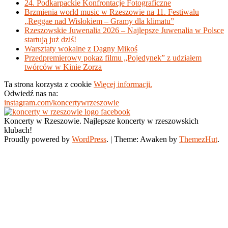
24. Podkarpackie Konfrontacje Fotograficzne
Brzmienia world music w Rzeszowie na 11. Festiwalu
„Reggae nad Wisłokiem – Gramy dla klimatu”
Rzeszowskie Juwenalia 2026 – Najlepsze Juwenalia w Polsce
startują już dziś!
Warsztaty wokalne z Dagny Mikoś
Przedpremierowy pokaz filmu „Pojedynek” z udziałem
twórców w Kinie Zorza
Ta strona korzysta z cookie
Więcej informacji.
Odwiedź nas na:
instagram.com/koncertywrzeszowie
Koncerty w Rzeszowie. Najlepsze koncerty w rzeszowskich
klubach!
Proudly powered by
WordPress
.
|
Theme: Awaken by
ThemezHut
.