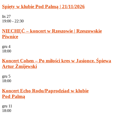
Spięty w klubie Pod Palmą | 21/11/2026
lis
27
19:00
-
22:30
NIECHĘĆ – koncert w Rzeszowie | Rzeszowskie
Piwnice
gru
4
18:00
Koncert Cohen – Po miłości kres w Jasionce. Śpiewa
Artur Żmijewski
gru
5
18:00
Koncert Echo Rodu/Paprodziad w klubie
Pod Palmą
gru
11
18:00