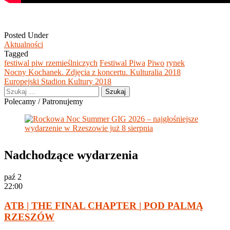
Posted Under
Aktualności
Tagged
festiwal piw rzemieślniczych
Festiwal Piwa
Piwo
rynek
Post
Nocny Kochanek. Zdjęcia z koncertu. Kulturalia 2018
navigation
Europejski Stadion Kultury 2018
Szukaj:
Polecamy / Patronujemy
Nadchodzące wydarzenia
paź
2
22:00
ATB | THE FINAL CHAPTER | POD PALMĄ
RZESZÓW