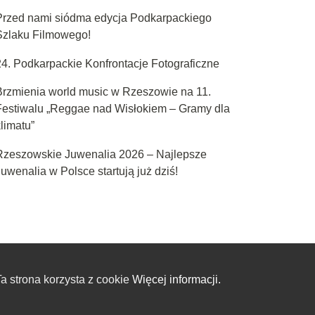
Przed nami siódma edycja Podkarpackiego
Szlaku Filmowego!
24. Podkarpackie Konfrontacje Fotograficzne
Brzmienia world music w Rzeszowie na 11.
Festiwalu „Reggae nad Wisłokiem – Gramy dla
limatu”
Rzeszowskie Juwenalia 2026 – Najlepsze
uwenalia w Polsce startują już dziś!
a strona korzysta z cookie
Więcej informacji.