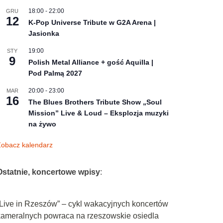
18:00
-
22:00
GRU
12
K-Pop Universe Tribute w G2A Arena |
Jasionka
19:00
STY
9
Polish Metal Alliance + gość Aquilla |
Pod Palmą 2027
20:00
-
23:00
MAR
16
The Blues Brothers Tribute Show „Soul
Mission” Live & Loud – Eksplozja muzyki
na żywo
obacz kalendarz
Ostatnie, koncertowe wpisy
:
„Live in Rzeszów” – cykl wakacyjnych koncertów
kameralnych powraca na rzeszowskie osiedla