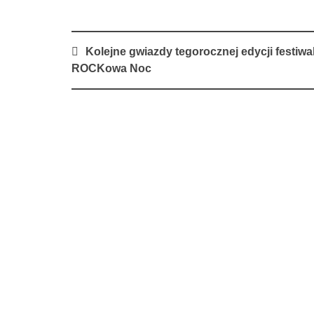
Post
Kolejne gwiazdy tegorocznej edycji festiwa
navigation
ROCKowa Noc