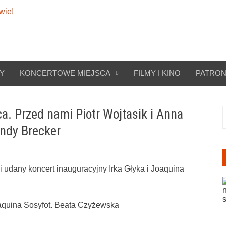
Y
KONCERTOWE MIEJSCA
FILMY I KINO
PATRON
a. Przed nami Piotr Wojtasik i Anna
S
andy Brecker
i udany koncert inauguracyjny Irka Głyka i Joaquina