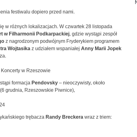
nia festiwalu dopiero przed nami.
ę w różnych lokalizacjach. W czwartek 28 listopada
t w Filharmonii Podkarpackiej
, gdzie wystąpi zespół
go
z nagrodzonym podwójnym Fryderykiem programem
tra Wojtasika
z udziałem wspaniałej
Anny Marii Jopek
za.
tąpi formacja
Pendovsky
– nieoczywisty, około
 (6 grudnia, Rzeszowskie Piwnice),
ykańskiego trębacza
Randy Breckera
wraz z triem: