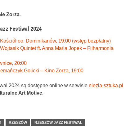
nie Zorza
.
azz Festiwal 2024
– Kościół oo. Dominikanów, 19:00 (wstęp bezpłatny)
r Wojtasik Quintet ft. Anna Maria Jopek – Filharmonia
wnice, 20:00
 Lemańczyk Golicki – Kino Zorza, 19:00
iwal 2024 są dostępne online w serwisie
niezla-sztuka.pl
turalne Art Motive
.
T
RZESZÓW
RZESZÓW JAZZ FESTIWAL