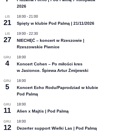
2026
18:00
-
21:00
LIS
21
Spięty w klubie Pod Palmą | 21/11/2026
19:00
-
22:30
LIS
27
NIECHĘĆ – koncert w Rzeszowie |
Rzeszowskie Piwnice
18:00
GRU
4
Koncert Cohen – Po miłości kres
w Jasionce. Śpiewa Artur Żmijewski
18:00
GRU
5
Koncert Echo Rodu/Paprodziad w klubie
Pod Palmą
18:00
GRU
11
Alien x Majtis | Pod Palmą
18:00
GRU
12
Dezerter support Wielki Las | Pod Palmą