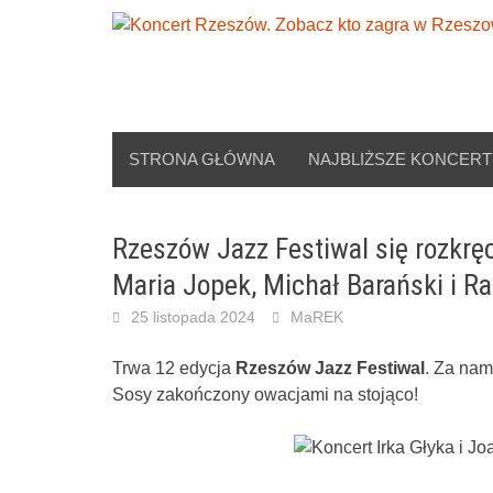
Skip
to
content
STRONA GŁÓWNA
NAJBLIŻSZE KONCERT
Rzeszów Jazz Festiwal się rozkręc
Maria Jopek, Michał Barański i R
25 listopada 2024
MaREK
Trwa 12 edycja
Rzeszów Jazz Festiwal
. Za nam
Sosy zakończony owacjami na stojąco!