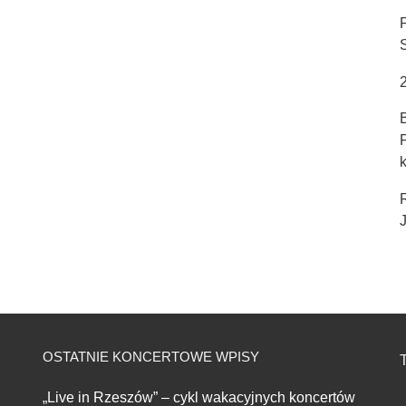
k
J
OSTATNIE KONCERTOWE WPISY
T
„Live in Rzeszów” – cykl wakacyjnych koncertów