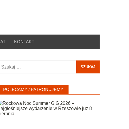
AT
KONTAKT
zukaj:
POLECAMY / PATRONUJEMY