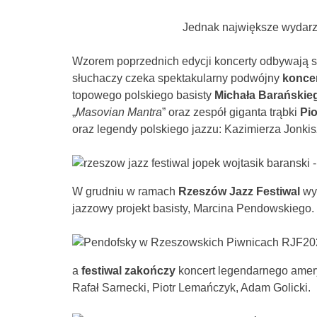
Jednak największe wydarze
Wzorem poprzednich edycji koncerty odbywają si
słuchaczy czeka spektakularny podwójny
koncer
topowego polskiego basisty
Michała Barańskie
„
Masovian Mantra
” oraz zespół giganta trąbki
Pio
oraz legendy polskiego jazzu: Kazimierza Jonkis
W grudniu w ramach
Rzeszów Jazz Festiwal
wys
jazzowy projekt basisty, Marcina Pendowskiego.
a
festiwal zakończy
koncert legendarnego amer
Rafał Sarnecki, Piotr Lemańczyk, Adam Golicki.