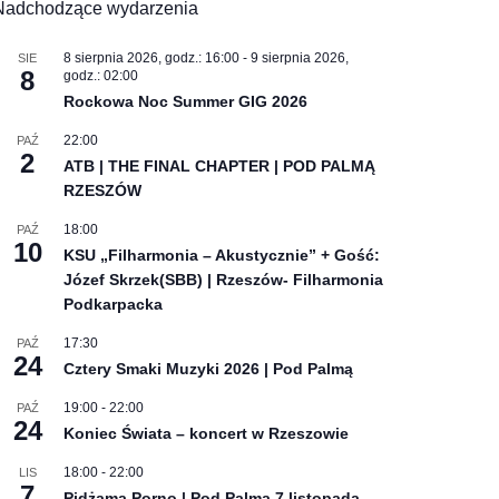
Nadchodzące wydarzenia
8 sierpnia 2026, godz.: 16:00
-
9 sierpnia 2026,
SIE
8
godz.: 02:00
Rockowa Noc Summer GIG 2026
22:00
PAŹ
2
ATB | THE FINAL CHAPTER | POD PALMĄ
RZESZÓW
18:00
PAŹ
10
KSU „Filharmonia – Akustycznie” + Gość:
Józef Skrzek(SBB) | Rzeszów- Filharmonia
Podkarpacka
17:30
PAŹ
24
Cztery Smaki Muzyki 2026 | Pod Palmą
19:00
-
22:00
PAŹ
24
Koniec Świata – koncert w Rzeszowie
18:00
-
22:00
LIS
7
Pidżama Porno | Pod Palmą 7 listopada