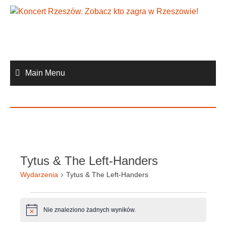
Skip
to
content
Main Menu
Tytus & The Left-Handers
Wydarzenia
Tytus & The Left-Handers
Wydarzenia
Nie znaleziono żadnych wyników.
Powiadomienie