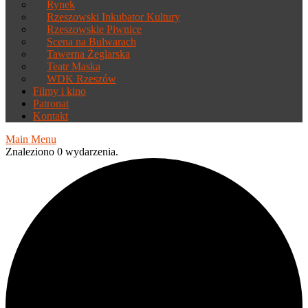
Rynek
Rzeszowski Inkubator Kultury
Rzeszowskie Piwnice
Scena na Bulwarach
Tawerna Żeglarska
Teatr Maska
WDK Rzeszów
Filmy i kino
Patronat
Kontakt
Main Menu
Znaleziono 0 wydarzenia.