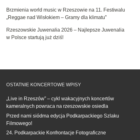
Warsztaty wokalne z Dagny Mikoś
Przedpremierowy pokaz filmu „Pojedynek” z udziałem
twórców w Kinie Zorza
Ta strona korzysta z cookie
Więcej informacji.
Odwiedź nas na:
instagram.com/koncertywrzeszowie
Koncerty w Rzeszowie. Najlepsze koncerty w rzeszowskich
klubach!
Proudly powered by
WordPress
.
|
Theme: Awaken by
ThemezHut
.