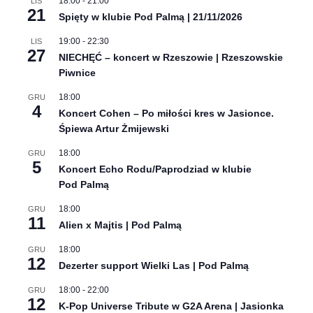
20:00
-
23:00
MAR
16
The Blues Brothers Tribute Show „Soul Mission”
Live & Loud – Eksplozja muzyki na żywo
Zobacz kalendarz
Ostatnie, koncertowe wpisy
:
„Live in Rzeszów” – cykl wakacyjnych koncertów
kameralnych powraca na rzeszowskie osiedla
Przed nami siódma edycja Podkarpackiego Szlaku
Filmowego!
24. Podkarpackie Konfrontacje Fotograficzne
Brzmienia world music w Rzeszowie na 11. Festiwalu
„Reggae nad Wisłokiem – Gramy dla klimatu”