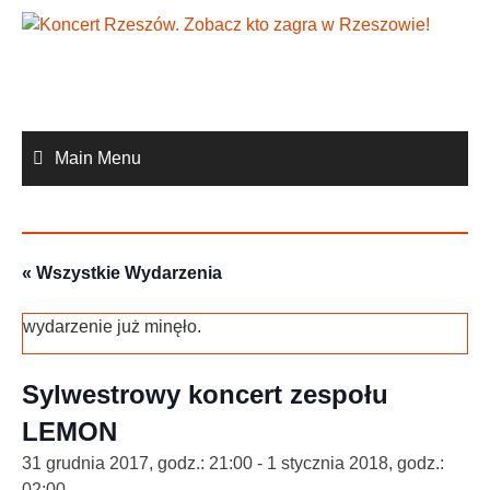
Skip
to
content
Main Menu
« Wszystkie Wydarzenia
wydarzenie już minęło.
Sylwestrowy koncert zespołu
LEMON
31 grudnia 2017, godz.: 21:00
-
1 stycznia 2018, godz.:
02:00