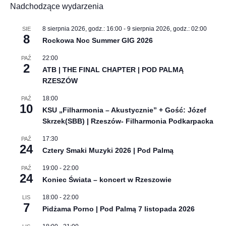
Piwnice
18:00
GRU
4
Koncert Cohen – Po miłości kres w Jasionce.
Śpiewa Artur Żmijewski
18:00
GRU
5
Koncert Echo Rodu/Paprodziad w klubie
Pod Palmą
18:00
GRU
11
Alien x Majtis | Pod Palmą
18:00
GRU
12
Dezerter support Wielki Las | Pod Palmą
18:00
-
22:00
GRU
12
K-Pop Universe Tribute w G2A Arena | Jasionka
19:00
STY
9
Polish Metal Alliance + gość Aquilla | Pod Palmą
2027