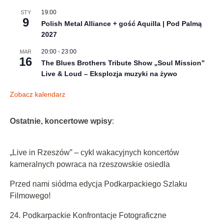
Rzeszowskie Juwenalia 2026 – Najlepsze Juwenalia
w Polsce startują już dziś!
OSTATNIE KONCERTOWE WPISY
„Live in Rzeszów” – cykl wakacyjnych koncertów
kameralnych powraca na rzeszowskie osiedla
Przed nami siódma edycja Podkarpackiego Szlaku
Filmowego!
24. Podkarpackie Konfrontacje Fotograficzne
Brzmienia world music w Rzeszowie na 11. Festiwalu
„Reggae nad Wisłokiem – Gramy dla klimatu”
Rzeszowskie Juwenalia 2026 – Najlepsze Juwenalia
w Polsce startują już dziś!