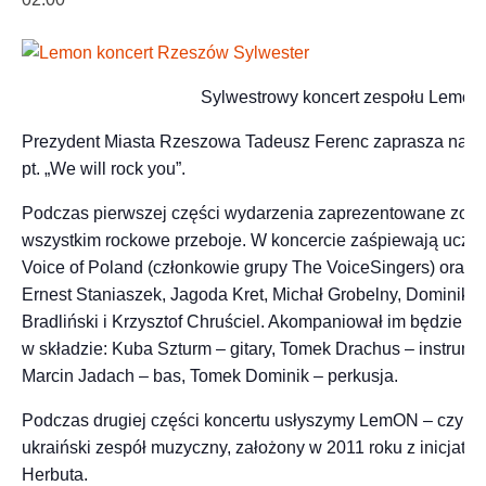
Sylwestrowy koncert zespołu Lemon
Prezydent Miasta Rzeszowa Tadeusz Ferenc zaprasza na k
pt. „We will rock you”.
Podczas pierwszej części wydarzenia zaprezentowane zost
wszystkim rockowe przeboje. W koncercie zaśpiewają ucze
Voice of Poland (członkowie grupy The VoiceSingers) oraz 
Ernest Staniaszek, Jagoda Kret, Michał Grobelny, Dominika 
Bradliński i Krzysztof Chruściel. Akompaniował im będzie c
w składzie: Kuba Szturm – gitary, Tomek Drachus – instrum
Marcin Jadach – bas, Tomek Dominik – perkusja.
Podczas drugiej części koncertu usłyszymy LemON – czyli 
ukraiński zespół muzyczny, założony w 2011 roku z inicjatyw
Herbuta.