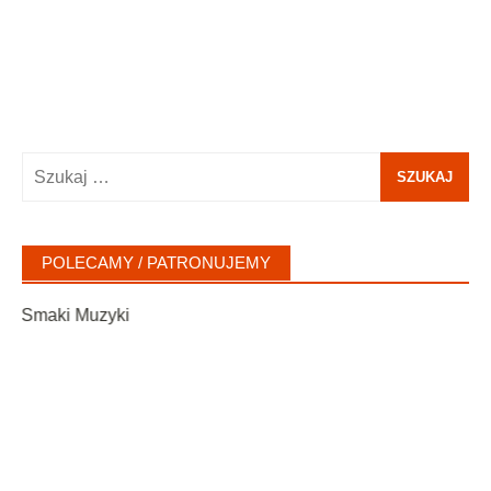
Szukaj:
POLECAMY / PATRONUJEMY
Nadchodzące wydarzenia
8 sierpnia 2026, godz.: 16:00
-
9 sierpnia 2026, godz.: 02:00
SIE
8
Rockowa Noc Summer GIG 2026