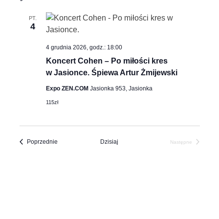
datę.
PT.
4
4 grudnia 2026, godz.: 18:00
Koncert Cohen – Po miłości kres
w Jasionce. Śpiewa Artur Żmijewski
Expo ZEN.COM
Jasionka 953, Jasionka
115zł
Wydarzenia
Poprzednie
Dzisiaj
Następne
Wydarzenia