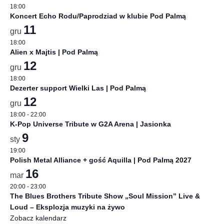
18:00
Koncert Echo Rodu/Paprodziad w klubie Pod Palmą
11
gru
18:00
Alien x Majtis | Pod Palmą
12
gru
18:00
Dezerter support Wielki Las | Pod Palmą
12
gru
18:00
-
22:00
K-Pop Universe Tribute w G2A Arena | Jasionka
9
sty
19:00
Polish Metal Alliance + gość Aquilla | Pod Palmą 2027
16
mar
20:00
-
23:00
The Blues Brothers Tribute Show „Soul Mission” Live &
Loud – Eksplozja muzyki na żywo
Zobacz kalendarz