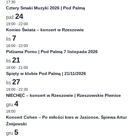
17:30
Cztery Smaki Muzyki 2026 | Pod Palmą
24
paź
19:00
-
22:00
Koniec Świata – koncert w Rzeszowie
7
lis
18:00
-
22:00
Pidżama Porno | Pod Palmą 7 listopada 2026
21
lis
18:00
-
21:00
Spięty w klubie Pod Palmą | 21/11/2026
27
lis
19:00
-
22:30
NIECHĘĆ – koncert w Rzeszowie | Rzeszowskie Piwnice
4
gru
18:00
Koncert Cohen – Po miłości kres w Jasionce. Śpiewa Artur
Żmijewski
5
gru