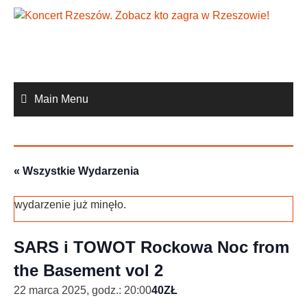
Skip
to
content
Main Menu
« Wszystkie Wydarzenia
wydarzenie już minęło.
SARS i TOWOT Rockowa Noc from
the Basement vol 2
22 marca 2025, godz.: 20:00
40ZŁ