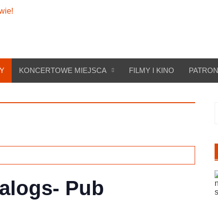
Y
KONCERTOWE MIEJSCA
FILMY I KINO
PATRON
S
alogs- Pub