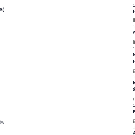
1
a)
P
l
1
S
l
1
1
K
Ś
1
ów
1
A