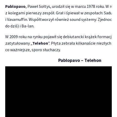
Pablopavo
, Paweł Sołtys, urodził się w marcu 1978 roku. W rok
z kolegami pierwszy zespół. Grał i śpiewał w zespołach: Saduba
i Vavamuffin. Współtworzył również sound systemy: Zjednoczeni
do dziś) i Ba-lan.
W 2009 roku na rynku pojawił się debiutancki krążek formacji P
zatytułowany „
Telehon
”. Płyta zebrała kilkanaście niezłych rec
co ważniejsze, sporo słuchaczy.
Pablopavo – Telehon