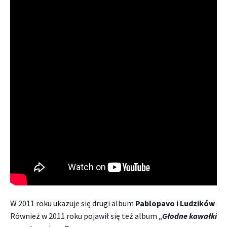
W 2011 roku ukazuje się drugi album
Pablopavo i Ludzików
– „
Również w 2011 roku pojawił się też album „
Głodne kawałki
” 