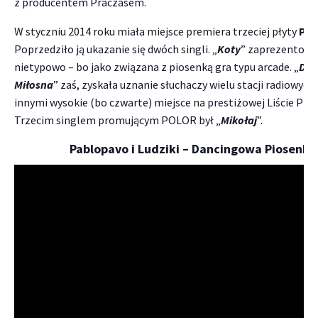
z producentem Praczasem.
W styczniu 2014 roku miała miejsce premiera trzeciej płyty
Pab
Poprzedziło ją ukazanie się dwóch singli. „
Koty
” zaprezentowa
nietypowo – bo jako związana z piosenką gra typu arcade. „
Dan
Miłosna
” zaś, zyskała uznanie słuchaczy wielu stacji radiowych
innymi wysokie (bo czwarte) miejsce na prestiżowej Liście Prze
Trzecim singlem promującym POLOR był „
Mikołaj
”.
Pablopavo i Ludziki – Dancingowa Piosenka