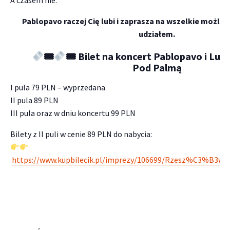
A czasem nie.
Pablopavo raczej Cię lubi i zaprasza na wszelkie możliw
udziałem.
🎟
🎟 Bilet na koncert Pablopavo i Ludz
Pod Palmą
I pula 79 PLN – wyprzedana
II pula 89 PLN
III pula oraz w dniu koncertu 99 PLN
Bilety z II puli w cenie 89 PLN do nabycia:
https://www.kupbilecik.pl/imprezy/106699/Rzesz%C3%B3w/P