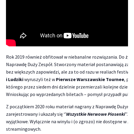
Rok 2019 również obfitował w niebanalne rozwiązania. Do życ
Naprawdę Duży Zespół. Stworzony materiał postanawiają zap
bez większych zapowiedzi, ale za to od razu w realiach festiwa
i Ludziki
wyruszyli też w
Pierwsze Warszawskie Tournee
, po
którego przez siedem dni dzielnie przemierzali kolejne dzieln
Wnioskując po wyprzedanych biletach – pomysł przypadł public
Z początkiem 2020 roku materiał nagrany z Naprawdę Dużym 
zarejestrowany i ukazały się ‘’
Wszystkie Nerwowe Piosenki
’’. 
wyjątkowe. Wyłącznie na winylu i (o zgrozo) nie dostępne w ża
streamingowych.