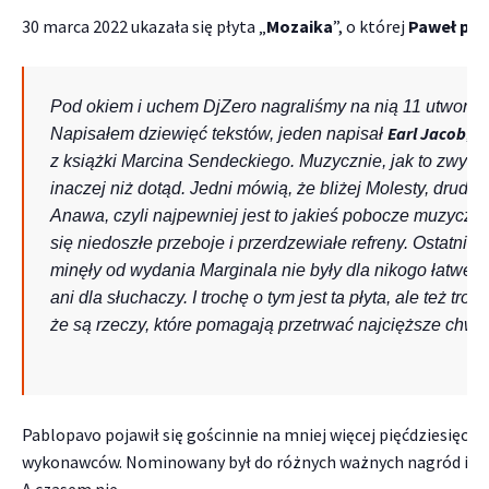
30 marca 2022 ukazała się płyta „
Mozaika
”, o której
Paweł pow
Pod okiem i uchem DjZero nagraliśmy na nią 11 utworów 
Earl Jacob
Napisałem dziewięć tekstów, jeden napisał
, 
z książki Marcina Sendeckiego. Muzycznie, jak to zwykle 
inaczej niż dotąd. Jedni mówią, że bliżej Molesty, drudzy,
Anawa, czyli najpewniej jest to jakieś pobocze muzyczne
się niedoszłe przeboje i przerdzewiałe refreny. Ostatnie tr
minęły od wydania Marginala nie były dla nikogo łatwe. 
ani dla słuchaczy. I trochę o tym jest ta płyta, ale też troc
że są rzeczy, które pomagają przetrwać najcięższe chwil
Pablopavo pojawił się gościnnie na mniej więcej pięćdziesięciu
wykonawców. Nominowany był do różnych ważnych nagród i cz