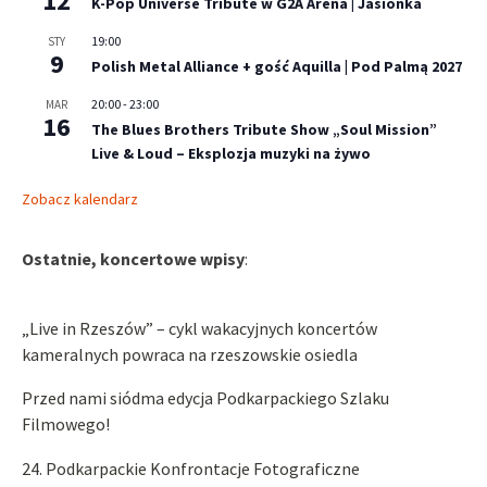
12
K-Pop Universe Tribute w G2A Arena | Jasionka
19:00
STY
9
Polish Metal Alliance + gość Aquilla | Pod Palmą 2027
20:00
-
23:00
MAR
16
The Blues Brothers Tribute Show „Soul Mission”
Live & Loud – Eksplozja muzyki na żywo
Zobacz kalendarz
Ostatnie, koncertowe wpisy
:
„Live in Rzeszów” – cykl wakacyjnych koncertów
kameralnych powraca na rzeszowskie osiedla
Przed nami siódma edycja Podkarpackiego Szlaku
Filmowego!
24. Podkarpackie Konfrontacje Fotograficzne