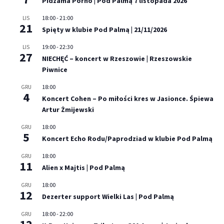
Pidżama Porno | Pod Palmą 7 listopada 2026
18:00
-
21:00
LIS
21
Spięty w klubie Pod Palmą | 21/11/2026
19:00
-
22:30
LIS
27
NIECHĘĆ – koncert w Rzeszowie | Rzeszowskie
Piwnice
18:00
GRU
4
Koncert Cohen – Po miłości kres w Jasionce. Śpiewa
Artur Żmijewski
18:00
GRU
5
Koncert Echo Rodu/Paprodziad w klubie Pod Palmą
18:00
GRU
11
Alien x Majtis | Pod Palmą
18:00
GRU
12
Dezerter support Wielki Las | Pod Palmą
18:00
-
22:00
GRU