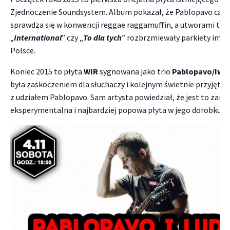
Zjednoczenie Soundsystem. Album pokazał, że Pablopavo cały
sprawdza się w konwencji reggae raggamuffin, a utworami taki
„
International
” czy „
To dla tych
” rozbrzmiewały parkiety impr
Polsce.
Koniec 2015 to płyta
WIR
sygnowana jako trio
Pablopavo/Iwa
była zaskoczeniem dla słuchaczy i kolejnym świetnie przyjęt
z udziałem Pablopavo. Sam artysta powiedział, że jest to zara
eksperymentalna i najbardziej popowa płyta w jego dorobku.