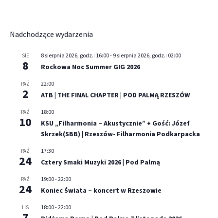
Nadchodzące wydarzenia
8 sierpnia 2026, godz.: 16:00
-
9 sierpnia 2026, godz.: 02:00
SIE
8
Rockowa Noc Summer GIG 2026
22:00
PAŹ
2
ATB | THE FINAL CHAPTER | POD PALMĄ RZESZÓW
18:00
PAŹ
10
KSU „Filharmonia – Akustycznie” + Gość: Józef
Skrzek(SBB) | Rzeszów- Filharmonia Podkarpacka
17:30
PAŹ
24
Cztery Smaki Muzyki 2026 | Pod Palmą
19:00
-
22:00
PAŹ
24
Koniec Świata – koncert w Rzeszowie
18:00
-
22:00
LIS
7