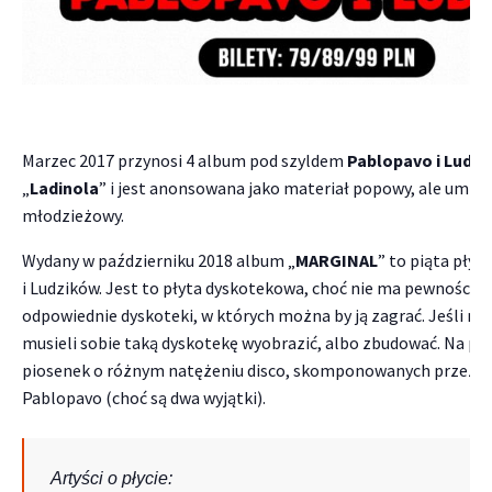
Marzec 2017 przynosi 4 album pod szyldem
Pablopavo i Ludzik
„
Ladinola
” i jest anonsowana jako materiał popowy, ale umia
młodzieżowy.
Wydany w październiku 2018 album „
MARGINAL
” to piąta płyt
i Ludzików. Jest to płyta dyskotekowa, choć nie ma pewności cz
odpowiednie dyskoteki, w których można by ją zagrać. Jeśli nie
musieli sobie taką dyskotekę wyobrazić, albo zbudować. Na płyc
piosenek o różnym natężeniu disco, skomponowanych przez Lu
Pablopavo (choć są dwa wyjątki).
Artyści o płycie: