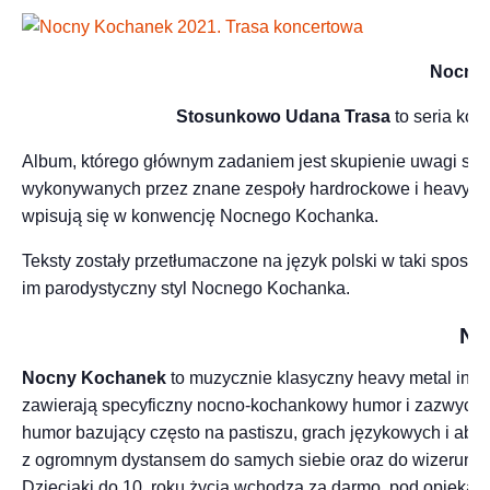
Nocny 
Stosunkowo Udana Trasa
to seria kon
Album, którego głównym zadaniem jest skupienie uwagi słuch
wykonywanych przez znane zespoły hardrockowe i heavymeta
wpisują się w konwencję Nocnego Kochanka.
Teksty zostały przetłumaczone na język polski w taki sposó
im parodystyczny styl Nocnego Kochanka.
No
Nocny Kochanek
to muzycznie klasyczny heavy metal insp
zawierają specyficzny nocno-kochankowy humor i zazwyczaj 
humor bazujący często na pastiszu, grach językowych i abst
z ogromnym dystansem do samych siebie oraz do wizerunku
Dzieciaki do 10. roku życia wchodzą za darmo, pod opieką j