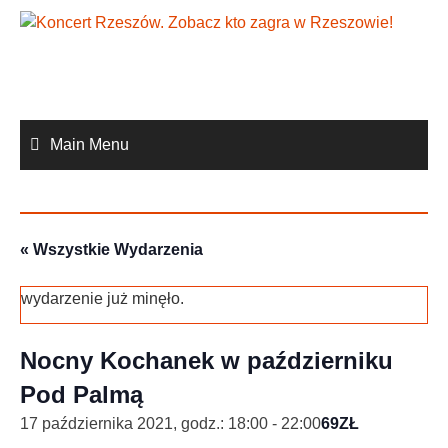
Skip
to
content
Main Menu
« Wszystkie Wydarzenia
wydarzenie już minęło.
Nocny Kochanek w październiku
Pod Palmą
17 października 2021, godz.: 18:00
-
22:00
69ZŁ