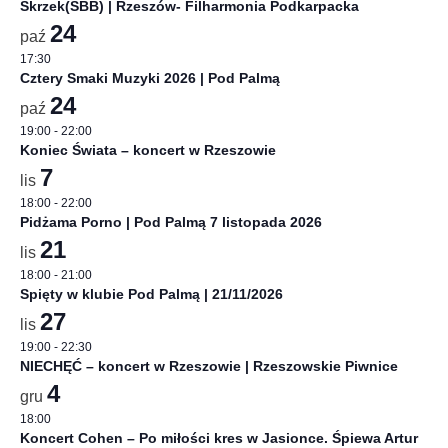
Skrzek(SBB) | Rzeszów- Filharmonia Podkarpacka
24
paź
17:30
Cztery Smaki Muzyki 2026 | Pod Palmą
24
paź
19:00
-
22:00
Koniec Świata – koncert w Rzeszowie
7
lis
18:00
-
22:00
Pidżama Porno | Pod Palmą 7 listopada 2026
21
lis
18:00
-
21:00
Spięty w klubie Pod Palmą | 21/11/2026
27
lis
19:00
-
22:30
NIECHĘĆ – koncert w Rzeszowie | Rzeszowskie Piwnice
4
gru
18:00
Koncert Cohen – Po miłości kres w Jasionce. Śpiewa Artur