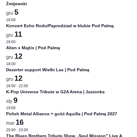
Żmijewski
5
gru
18:00
Koncert Echo Rodu/Paprodziad w klubie Pod Palmą
11
gru
18:00
Alien x Majtis | Pod Palmą
12
gru
18:00
Dezerter support Wielki Las | Pod Palmą
12
gru
18:00
-
22:00
K-Pop Universe Tribute w G2A Arena | Jasionka
9
sty
19:00
Polish Metal Alliance + gość Aquilla | Pod Palmą 2027
16
mar
20:00
-
23:00
The Blues Brothers Tribute Show „Soul Mission” Live &