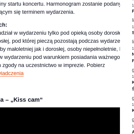
iny startu koncertu. Harmonogram zostanie podany
1
P
jącym się terminem wydarzenia.
l
ch:
1
dział w wydarzeniu tylko pod opieką osoby dorosłej
S
słej, pod której pieczą pozostają podczas wydarzenia,
l
 małoletniej jak i dorosłej, osoby niepełnoletnie, które
1
 w wydarzeniu pod warunkiem posiadania ważnego bilet
 zgody na uczestnictwo w imprezie. Pobierz
wiadczenia
1
K
Ś
a – „Kiss cam“
1
1
A