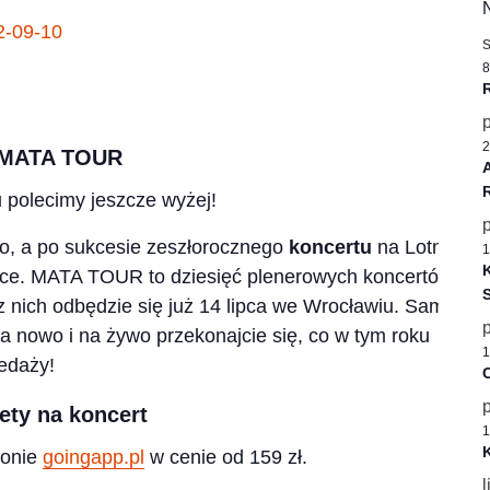
8
2
MATA TOUR
 polecimy jeszcze wyżej!
owo, a po sukcesie zeszłorocznego
koncertu
na Lotnisku
1
K
sce. MATA TOUR to dziesięć plenerowych koncertów
z nich odbędzie się już 14 lipca we Wrocławiu. Sami
a nowo i na żywo przekonajcie się, co w tym roku
1
zedaży!
C
lety na koncert
1
K
ronie
goingapp.pl
w cenie od 159 zł.
l