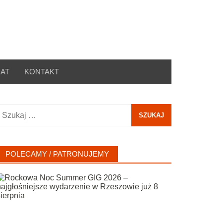
AT
KONTAKT
zukaj:
POLECAMY / PATRONUJEMY