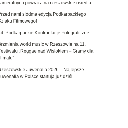
kameralnych powraca na rzeszowskie osiedla
Przed nami siódma edycja Podkarpackiego
Szlaku Filmowego!
24. Podkarpackie Konfrontacje Fotograficzne
Brzmienia world music w Rzeszowie na 11.
Festiwalu „Reggae nad Wisłokiem – Gramy dla
limatu”
Rzeszowskie Juwenalia 2026 – Najlepsze
uwenalia w Polsce startują już dziś!