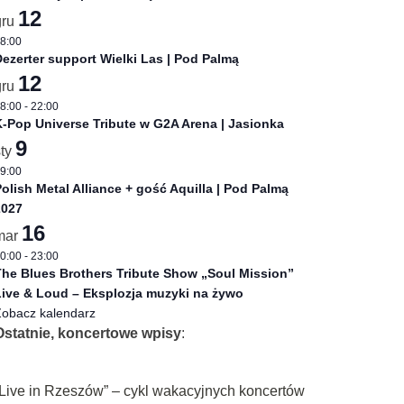
12
gru
8:00
ezerter support Wielki Las | Pod Palmą
12
gru
8:00
-
22:00
-Pop Universe Tribute w G2A Arena | Jasionka
9
sty
9:00
olish Metal Alliance + gość Aquilla | Pod Palmą
2027
16
mar
0:00
-
23:00
he Blues Brothers Tribute Show „Soul Mission”
ive & Loud – Eksplozja muzyki na żywo
obacz kalendarz
Ostatnie, koncertowe wpisy
:
„Live in Rzeszów” – cykl wakacyjnych koncertów