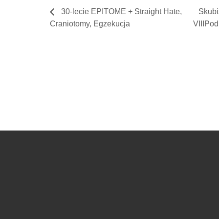
30-lecie EPITOME + Straight Hate,
Skubi
Craniotomy, Egzekucja
VIIIPod