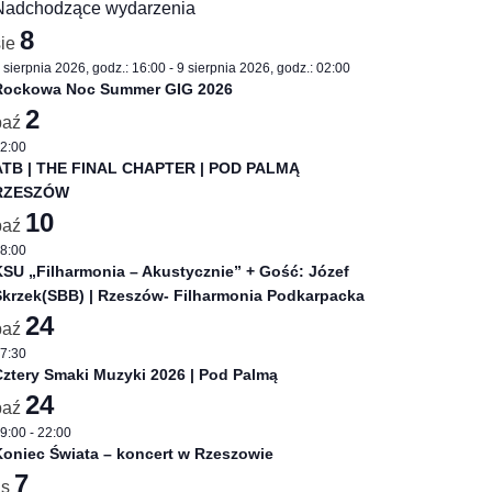
Nadchodzące wydarzenia
8
sie
 sierpnia 2026, godz.: 16:00
-
9 sierpnia 2026, godz.: 02:00
Rockowa Noc Summer GIG 2026
2
paź
2:00
ATB | THE FINAL CHAPTER | POD PALMĄ
RZESZÓW
10
paź
8:00
SU „Filharmonia – Akustycznie” + Gość: Józef
Skrzek(SBB) | Rzeszów- Filharmonia Podkarpacka
24
paź
7:30
ztery Smaki Muzyki 2026 | Pod Palmą
24
paź
9:00
-
22:00
oniec Świata – koncert w Rzeszowie
7
is