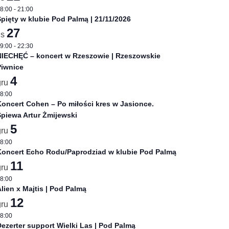
8:00
-
21:00
 w ramach 10 edycji Rzeszów Jazz Festiwal
pięty w klubie Pod Palmą | 21/11/2026
27
is
9:00
-
22:30
NIECHĘĆ – koncert w Rzeszowie | Rzeszowskie
Piwnice
4
gru
8:00
oncert Cohen – Po miłości kres w Jasionce.
piewa Artur Żmijewski
5
gru
 Rzeszowie
8:00
Koncert Echo Rodu/Paprodziad w klubie Pod Palmą
amach Rzeszów Jazz Festiwal dostępne na stronie:
niezla
11
gru
8:00
lien x Majtis | Pod Palmą
12
gru
8:00
ezerter support Wielki Las | Pod Palmą