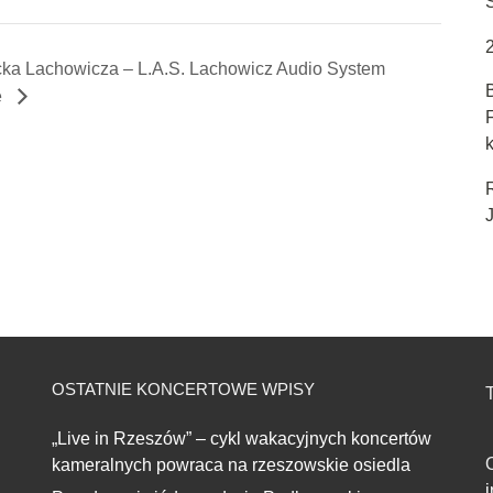
cka Lachowicza – L.A.S. Lachowicz Audio System
e
k
J
OSTATNIE KONCERTOWE WPISY
T
„Live in Rzeszów” – cykl wakacyjnych koncertów
kameralnych powraca na rzeszowskie osiedla