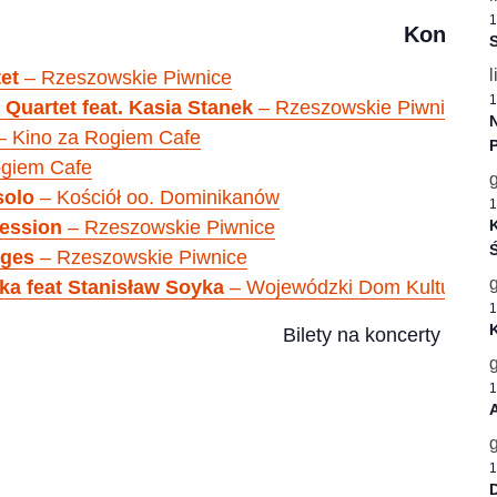
1
Koncerty
S
l
et
– Rzeszowskie Piwnice
1
 Quartet feat. Kasia Stanek
– Rzeszowskie Piwnice
– Kino za Rogiem Cafe
ogiem Cafe
solo
– Kościół oo. Dominikanów
1
ession
– Rzeszowskie Piwnice
K
Ś
nges
– Rzeszowskie Piwnice
a feat Stanisław Soyka
– Wojewódzki Dom Kultury w
1
Bilety na koncerty w r
1
A
1
D