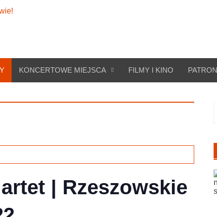
Y
KONCERTOWE MIEJSCA
FILMY I KINO
PATRON
S
artet | Rzeszowskie
22