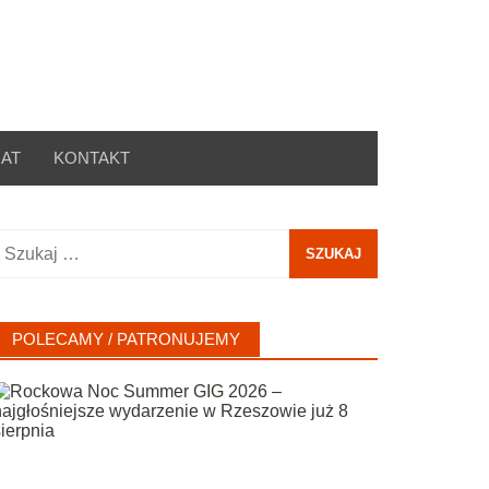
AT
KONTAKT
zukaj:
POLECAMY / PATRONUJEMY