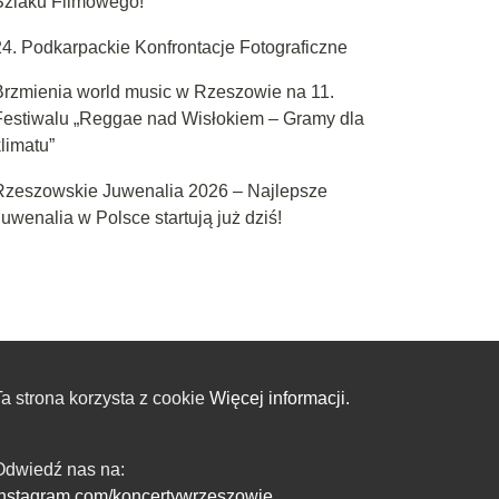
Szlaku Filmowego!
24. Podkarpackie Konfrontacje Fotograficzne
Brzmienia world music w Rzeszowie na 11.
Festiwalu „Reggae nad Wisłokiem – Gramy dla
limatu”
Rzeszowskie Juwenalia 2026 – Najlepsze
uwenalia w Polsce startują już dziś!
a strona korzysta z cookie
Więcej informacji.
Odwiedź nas na:
instagram.com/koncertywrzeszowie