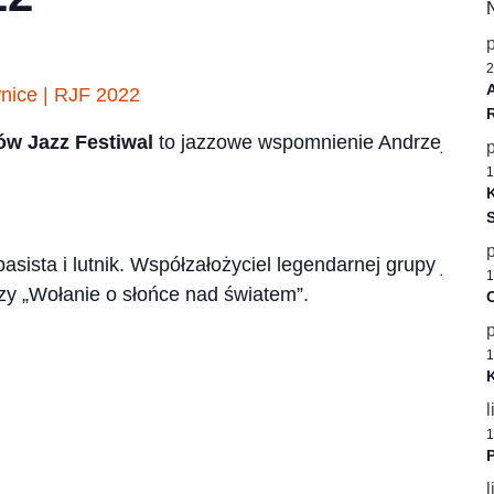
2
w Jazz Festiwal
to jazzowe wspomnienie Andrzeja Za
1
K
basista i lutnik. Współzałożyciel legendarnej grupy jaz
1
zy „Wołanie o słońce nad światem”.
C
1
K
l
1
P
l