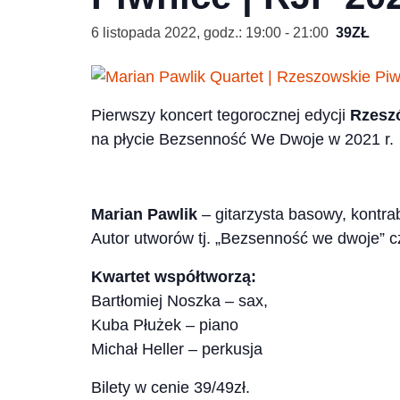
6 listopada 2022, godz.: 19:00
-
21:00
39ZŁ
Pierwszy koncert tegorocznej edycji
Rzeszó
na płycie Bezsenność We Dwoje w 2021 r.
Marian Pawlik
– gitarzysta basowy, kontra
Autor utworów tj. „Bezsenność we dwoje” c
Kwartet współtworzą:
Bartłomiej Noszka – sax,
Kuba Płużek – piano
Michał Heller – perkusja
Bilety w cenie 39/49zł.