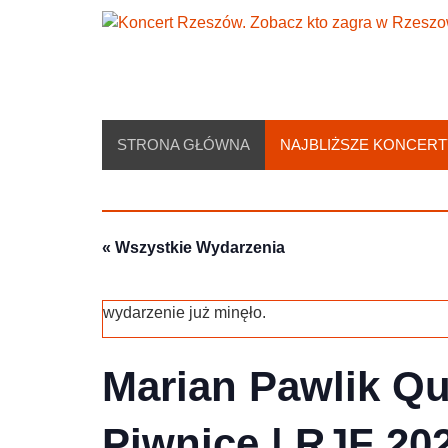
Skip
to
content
STRONA GŁÓWNA
NAJBLIŻSZE KONCERT
« Wszystkie Wydarzenia
wydarzenie już minęło.
Marian Pawlik Qu
Piwnice | RJF 20