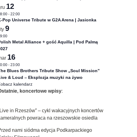
12
gru
8:00
-
22:00
-Pop Universe Tribute w G2A Arena | Jasionka
9
sty
9:00
olish Metal Alliance + gość Aquilla | Pod Palmą
2027
16
mar
0:00
-
23:00
he Blues Brothers Tribute Show „Soul Mission”
ive & Loud – Eksplozja muzyki na żywo
obacz kalendarz
Ostatnie, koncertowe wpisy
:
„Live in Rzeszów” – cykl wakacyjnych koncertów
kameralnych powraca na rzeszowskie osiedla
Przed nami siódma edycja Podkarpackiego