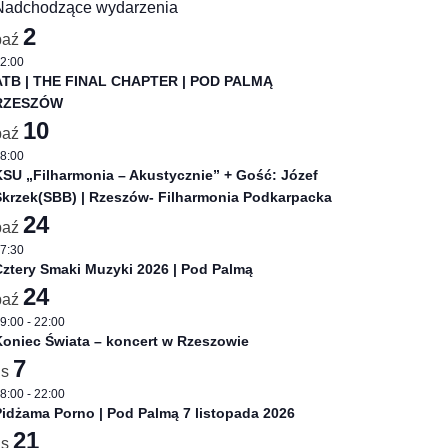
Nadchodzące wydarzenia
2
paź
2:00
ATB | THE FINAL CHAPTER | POD PALMĄ
RZESZÓW
10
uchy. Piosenki wykonywane z zespołem
Dżamble
w instr
paź
8:00
SU „Filharmonia – Akustycznie” + Gość: Józef
Skrzek(SBB) | Rzeszów- Filharmonia Podkarpacka
Marian Pawlik
24
paź
z-rockowej Dżamble (1969), z którą współpracowali m.in.
7:30
ztery Smaki Muzyki 2026 | Pod Palmą
24
paź
9:00
-
22:00
oniec Świata – koncert w Rzeszowie
7
is
8:00
-
22:00
idżama Porno | Pod Palmą 7 listopada 2026
21
is