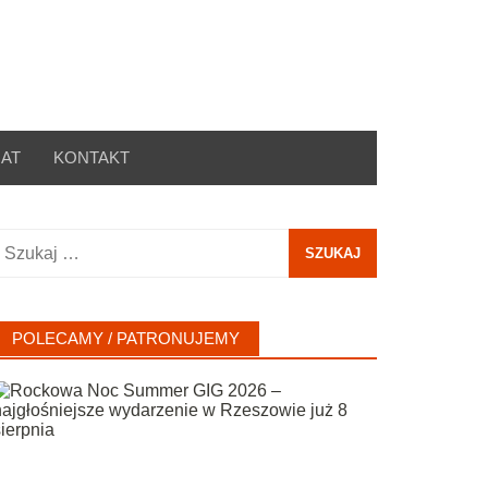
AT
KONTAKT
zukaj:
POLECAMY / PATRONUJEMY