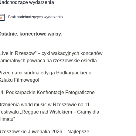
Nadchodzące wydarzenia
e
Brak nadchodzących wydarzenia.
owiadomienie
Ostatnie, koncertowe wpisy
:
„Live in Rzeszów” – cykl wakacyjnych koncertów
kameralnych powraca na rzeszowskie osiedla
Przed nami siódma edycja Podkarpackiego
Szlaku Filmowego!
24. Podkarpackie Konfrontacje Fotograficzne
Brzmienia world music w Rzeszowie na 11.
Festiwalu „Reggae nad Wisłokiem – Gramy dla
limatu”
Rzeszowskie Juwenalia 2026 – Najlepsze