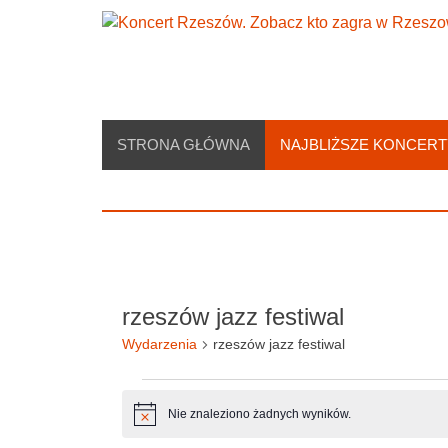
Skip
to
content
STRONA GŁÓWNA
NAJBLIŻSZE KONCERT
rzeszów jazz festiwal
Wydarzenia
rzeszów jazz festiwal
Wydarzenia
Nie znaleziono żadnych wyników.
Powiadomienie