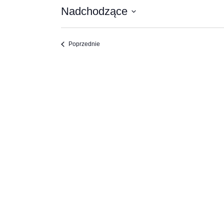
Nadchodzące
Wybierz
datę.
Wydarzenia
Poprzednie