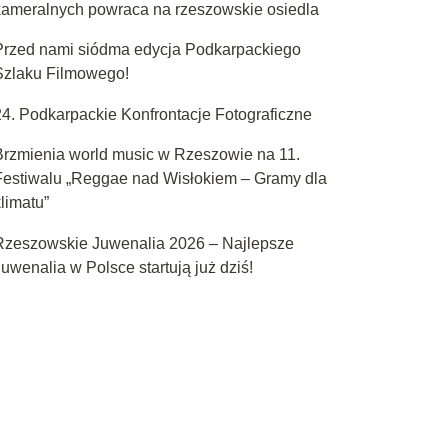
kameralnych powraca na rzeszowskie osiedla
Przed nami siódma edycja Podkarpackiego
Szlaku Filmowego!
24. Podkarpackie Konfrontacje Fotograficzne
Brzmienia world music w Rzeszowie na 11.
Festiwalu „Reggae nad Wisłokiem – Gramy dla
limatu”
Rzeszowskie Juwenalia 2026 – Najlepsze
uwenalia w Polsce startują już dziś!