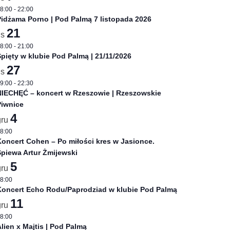
8:00
-
22:00
idżama Porno | Pod Palmą 7 listopada 2026
21
is
8:00
-
21:00
pięty w klubie Pod Palmą | 21/11/2026
27
is
9:00
-
22:30
NIECHĘĆ – koncert w Rzeszowie | Rzeszowskie
Piwnice
4
gru
8:00
oncert Cohen – Po miłości kres w Jasionce.
piewa Artur Żmijewski
5
gru
8:00
Koncert Echo Rodu/Paprodziad w klubie Pod Palmą
11
gru
8:00
lien x Majtis | Pod Palmą