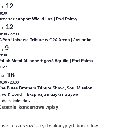
12
gru
8:00
ezerter support Wielki Las | Pod Palmą
12
gru
8:00
-
22:00
-Pop Universe Tribute w G2A Arena | Jasionka
9
sty
9:00
olish Metal Alliance + gość Aquilla | Pod Palmą
2027
16
mar
0:00
-
23:00
he Blues Brothers Tribute Show „Soul Mission”
ive & Loud – Eksplozja muzyki na żywo
obacz kalendarz
Ostatnie, koncertowe wpisy
:
„Live in Rzeszów” – cykl wakacyjnych koncertów