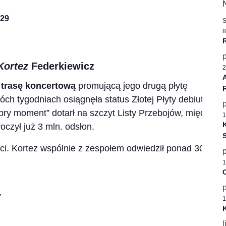
129
8
Kortez
Federkiewicz
2
w
trasę koncertową
promującą jego drugą płytę
wóch tygodniach osiągnęła status Złotej Płyty debiutując
obry moment” dotarł na szczyt Listy Przebojów, między
1
K
oczył już
3 mln. odsłon.
ci. Kortez wspólnie z zespołem odwiedził ponad 30
1
C
”
1
K
l