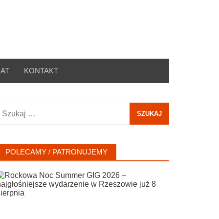
AT
KONTAKT
zukaj:
POLECAMY / PATRONUJEMY