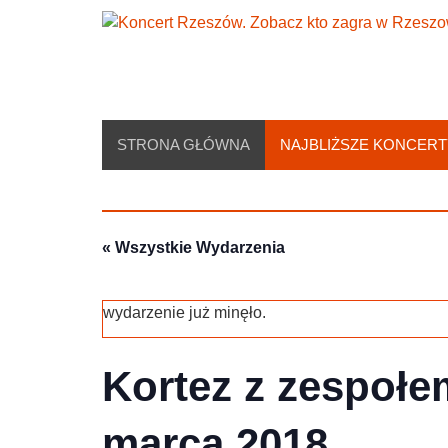
Skip
to
content
STRONA GŁÓWNA
NAJBLIŻSZE KONCERT
« Wszystkie Wydarzenia
wydarzenie już minęło.
Kortez z zespoł
marca 2018