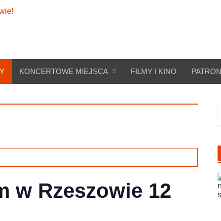
Y
KONCERTOWE MIEJSCA
FILMY I KINO
PATRON
S
em w Rzeszowie 12