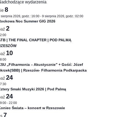
Nadchodzące wydarzenia
8
sie
 sierpnia 2026, godz.: 16:00
-
9 sierpnia 2026, godz.: 02:00
Rockowa Noc Summer GIG 2026
2
paź
2:00
ATB | THE FINAL CHAPTER | POD PALMĄ
RZESZÓW
10
paź
8:00
SU „Filharmonia – Akustycznie” + Gość: Józef
Skrzek(SBB) | Rzeszów- Filharmonia Podkarpacka
24
paź
7:30
ztery Smaki Muzyki 2026 | Pod Palmą
24
paź
9:00
-
22:00
oniec Świata – koncert w Rzeszowie
7
is