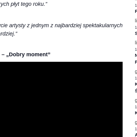
ch płyt tego roku.”
1
P
l
cie artysty z jednym z najbardziej spektakularnych
1
rdziej.”
S
l
1
z – „Dobry moment”
1
K
Ś
1
1
A