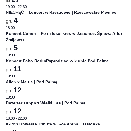
lis
19:00
-
22:30
NIECHĘĆ – koncert w Rzeszowie | Rzeszowskie Piwnice
4
gru
18:00
Koncert Cohen – Po miłości kres w Jasionce. Śpiewa Artur
Żmijewski
5
gru
18:00
Koncert Echo Rodu/Paprodziad w klubie Pod Palmą
11
gru
18:00
Alien x Majtis | Pod Palmą
12
gru
18:00
Dezerter support Wielki Las | Pod Palmą
12
gru
18:00
-
22:00
K-Pop Universe Tribute w G2A Arena | Jasionka