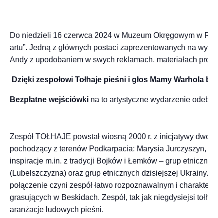
Do niedzieli 16 czerwca 2024 w Muzeum Okręgowym w Rze
artu”. Jedną z głównych postaci zaprezentowanych na wysta
Andy z upodobaniem w swych reklamach, materiałach promocyjn
Dzięki zespołowi Tołhaje pieśni i głos Mamy Warhola b
Bezpłatne wejściówki
na to artystyczne wydarzenie odeb
Zespół TOŁHAJE powstał wiosną 2000 r. z inicjatywy dwóch
pochodzący z terenów Podkarpacia: Marysia Jurczyszyn, Tom
inspiracje m.in. z tradycji Bojków i Łemków – grup etniczn
(Lubelszczyzna) oraz grup etnicznych dzisiejszej Ukrainy. El
połączenie czyni zespół łatwo rozpoznawalnym i charakter
grasujących w Beskidach. Zespół, tak jak niegdysiejsi tołhaj
aranżacje ludowych pieśni.