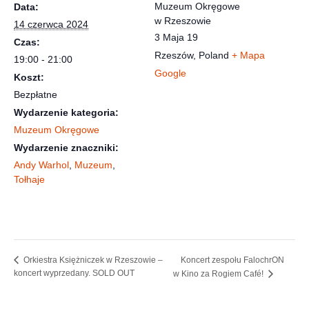
Muzeum Okręgowe
Data:
w Rzeszowie
14 czerwca 2024
3 Maja 19
Czas:
Rzeszów
,
Poland
+ Mapa
19:00 - 21:00
Google
Koszt:
Bezpłatne
Wydarzenie kategoria:
Muzeum Okręgowe
Wydarzenie znaczniki:
Andy Warhol
,
Muzeum
,
Tołhaje
Koncert zespołu FalochrON
Orkiestra Księżniczek w Rzeszowie –
koncert wyprzedany. SOLD OUT
w Kino za Rogiem Café!