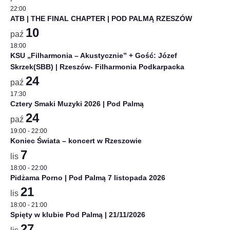
22:00
ATB | THE FINAL CHAPTER | POD PALMĄ RZESZÓW
10
paź
18:00
KSU „Filharmonia – Akustycznie” + Gość: Józef
Skrzek(SBB) | Rzeszów- Filharmonia Podkarpacka
24
paź
17:30
Cztery Smaki Muzyki 2026 | Pod Palmą
24
paź
19:00
-
22:00
Koniec Świata – koncert w Rzeszowie
7
lis
18:00
-
22:00
Pidżama Porno | Pod Palmą 7 listopada 2026
21
lis
18:00
-
21:00
Spięty w klubie Pod Palmą | 21/11/2026
27