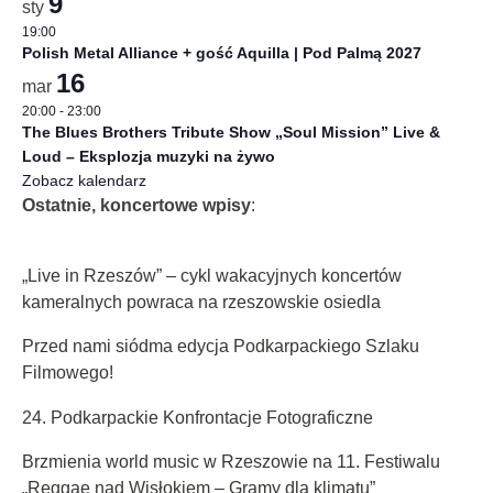
9
sty
19:00
Polish Metal Alliance + gość Aquilla | Pod Palmą 2027
16
mar
20:00
-
23:00
The Blues Brothers Tribute Show „Soul Mission” Live &
Loud – Eksplozja muzyki na żywo
Zobacz kalendarz
Ostatnie, koncertowe wpisy
:
„Live in Rzeszów” – cykl wakacyjnych koncertów
kameralnych powraca na rzeszowskie osiedla
Przed nami siódma edycja Podkarpackiego Szlaku
Filmowego!
24. Podkarpackie Konfrontacje Fotograficzne
Brzmienia world music w Rzeszowie na 11. Festiwalu
„Reggae nad Wisłokiem – Gramy dla klimatu”