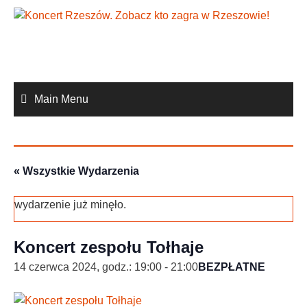
Skip
to
content
Main Menu
« Wszystkie Wydarzenia
wydarzenie już minęło.
Koncert zespołu Tołhaje
14 czerwca 2024, godz.: 19:00
-
21:00
BEZPŁATNE