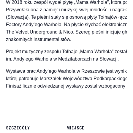
W 2018 roku zespół wydał płytę „Mama Warhola”, która pow
Przywołała ona z pamięci muzykę swej młodości i nagrała wi
(Słowacja). Te pieśni stały się osnową płyty Tołhajów łącz
Factory Andy’ego Warhola. Na płycie słychać elektroniczne 
The Velvet Underground & Nico. Szereg pieśni inicjuje głos
znakomitych instrumentalistów.
Projekt muzyczny zespołu Tołhaje „Mama Warhola” został 
im. Andy’ego Warhola w Medzilaborcach na Słowacji.
Wystawa prac Andy’ego Warhola w Rzeszowie jest wynikie
której patronuje Marszałek Województwa Podkarpackiego W
Finisaż licznie odwiedzanej wystawy został wzbogacony prz
SZCZEGÓŁY
MIEJSCE