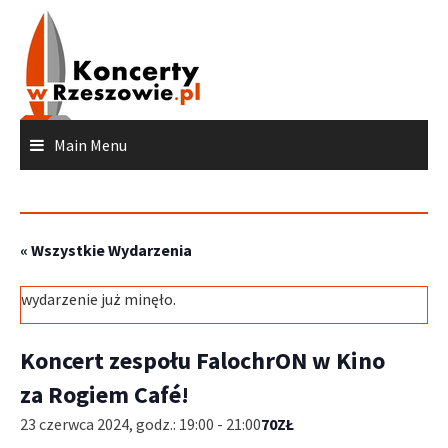
Skip
to
content
Main Menu
« Wszystkie Wydarzenia
wydarzenie już minęło.
Koncert zespołu FalochrON w Kino
za Rogiem Café!
23 czerwca 2024, godz.: 19:00
-
21:00
70ZŁ