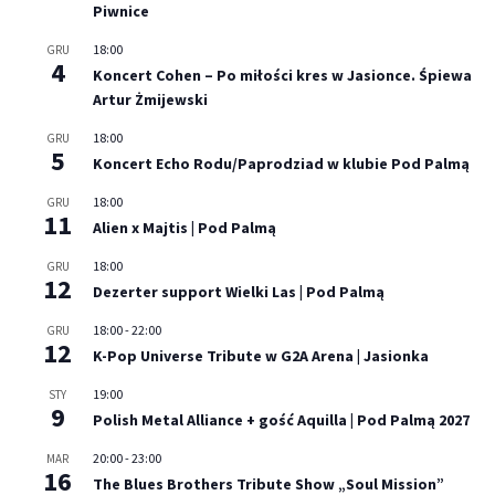
Piwnice
18:00
GRU
4
Koncert Cohen – Po miłości kres w Jasionce. Śpiewa
Artur Żmijewski
18:00
GRU
5
Koncert Echo Rodu/Paprodziad w klubie Pod Palmą
18:00
GRU
11
Alien x Majtis | Pod Palmą
18:00
GRU
12
Dezerter support Wielki Las | Pod Palmą
18:00
-
22:00
GRU
12
K-Pop Universe Tribute w G2A Arena | Jasionka
19:00
STY
9
Polish Metal Alliance + gość Aquilla | Pod Palmą 2027
20:00
-
23:00
MAR
16
The Blues Brothers Tribute Show „Soul Mission”