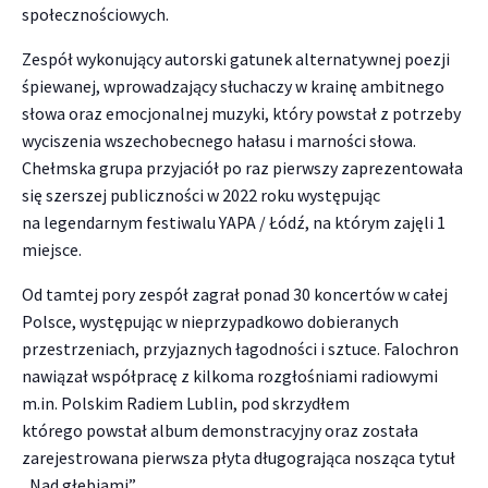
społecznościowych.
Zespół wykonujący autorski gatunek alternatywnej poezji
śpiewanej, wprowadzający słuchaczy w krainę ambitnego
słowa oraz emocjonalnej muzyki, który powstał z potrzeby
wyciszenia wszechobecnego hałasu i marności słowa.
Chełmska grupa przyjaciół po raz pierwszy zaprezentowała
się szerszej publiczności w 2022 roku występując
na legendarnym festiwalu YAPA / Łódź, na którym zajęli 1
miejsce.
Od tamtej pory zespół zagrał ponad 30 koncertów w całej
Polsce, występując w nieprzypadkowo dobieranych
przestrzeniach, przyjaznych łagodności i sztuce. Falochron
nawiązał współpracę z kilkoma rozgłośniami radiowymi
m.in. Polskim Radiem Lublin, pod skrzydłem
którego powstał album demonstracyjny oraz została
zarejestrowana pierwsza płyta długogrająca nosząca tytuł
„Nad głębiami”.