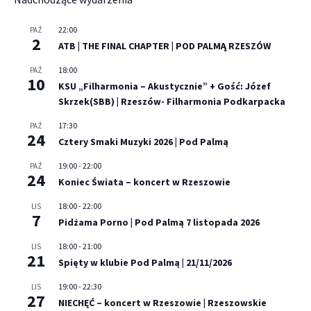
22:00
PAŹ
2
ATB | THE FINAL CHAPTER | POD PALMĄ RZESZÓW
18:00
PAŹ
10
KSU „Filharmonia – Akustycznie” + Gość: Józef
Skrzek(SBB) | Rzeszów- Filharmonia Podkarpacka
17:30
PAŹ
24
Cztery Smaki Muzyki 2026 | Pod Palmą
19:00
-
22:00
PAŹ
24
Koniec Świata – koncert w Rzeszowie
18:00
-
22:00
LIS
7
Pidżama Porno | Pod Palmą 7 listopada 2026
18:00
-
21:00
LIS
21
Spięty w klubie Pod Palmą | 21/11/2026
19:00
-
22:30
LIS
27
NIECHĘĆ – koncert w Rzeszowie | Rzeszowskie