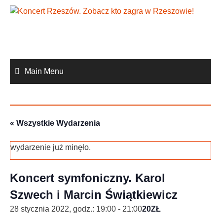
Skip
to
content
Main Menu
« Wszystkie Wydarzenia
wydarzenie już minęło.
Koncert symfoniczny. Karol
Szwech i Marcin Świątkiewicz
28 stycznia 2022, godz.: 19:00
-
21:00
20ZŁ