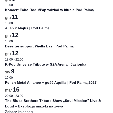
18:00
Koncert Echo Rodu/Paprodziad w klubie Pod Palmą
11
gru
18:00
Alien x Majtis | Pod Palmą
12
gru
18:00
Dezerter support Wielki Las | Pod Palmą
12
gru
18:00
-
22:00
K-Pop Universe Tribute w G2A Arena | Jasionka
9
sty
19:00
Polish Metal Alliance + gość Aquilla | Pod Palmą 2027
16
mar
20:00
-
23:00
The Blues Brothers Tribute Show „Soul Mission” Live &
Loud – Eksplozja muzyki na żywo
Zobacz kalendarz