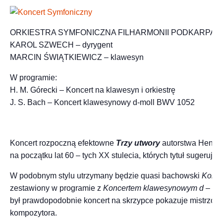
ORKIESTRA SYMFONICZNA FILHARMONII PODKARPAC
KAROL SZWECH – dyrygent
MARCIN ŚWIĄTKIEWICZ – klawesyn
W programie:
H. M. Górecki – Koncert na klawesyn i orkiestrę
J. S. Bach – Koncert klawesynowy d-moll BWV 1052
Koncert rozpoczną efektowne
Trzy utwory
autorstwa Henryk
na początku lat 60 – tych XX stulecia, których tytuł sugeru
W podobnym stylu utrzymany będzie quasi bachowski
Konce
zestawiony w programie z
Koncertem klawesynowym d – mo
był prawdopodobnie koncert na skrzypce pokazuje mistrzos
kompozytora.