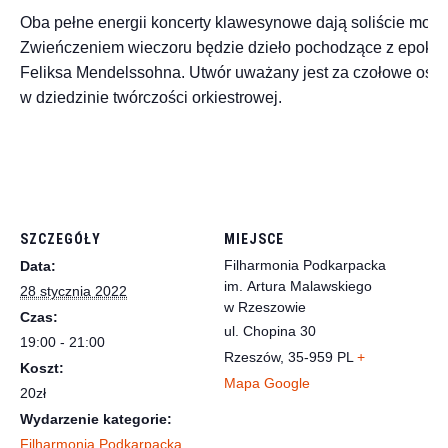
Oba pełne energii koncerty klawesynowe dają soliście możl
Zwieńczeniem wieczoru będzie dzieło pochodzące z epoki
Feliksa Mendelssohna. Utwór uważany jest za czołowe osią
w dziedzinie twórczości orkiestrowej.
SZCZEGÓŁY
MIEJSCE
Filharmonia Podkarpacka
Data:
im. Artura Malawskiego
28 stycznia 2022
w Rzeszowie
Czas:
ul. Chopina 30
19:00 - 21:00
Rzeszów
,
35-959
PL
+
Koszt:
Mapa Google
20zł
Wydarzenie kategorie:
Filharmonia Podkarpacka
,