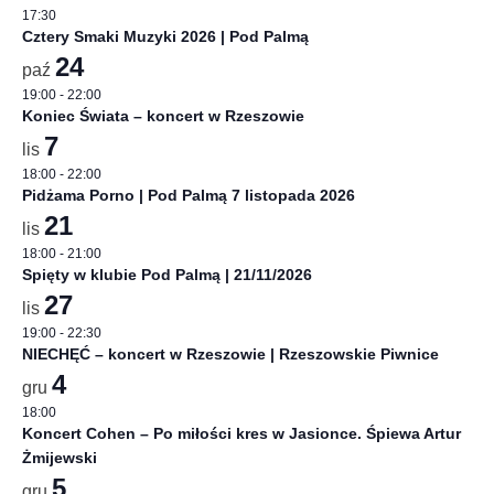
17:30
Cztery Smaki Muzyki 2026 | Pod Palmą
24
paź
19:00
-
22:00
Koniec Świata – koncert w Rzeszowie
7
lis
18:00
-
22:00
Pidżama Porno | Pod Palmą 7 listopada 2026
21
lis
18:00
-
21:00
Spięty w klubie Pod Palmą | 21/11/2026
27
lis
19:00
-
22:30
NIECHĘĆ – koncert w Rzeszowie | Rzeszowskie Piwnice
4
gru
18:00
Koncert Cohen – Po miłości kres w Jasionce. Śpiewa Artur
Żmijewski
5
gru