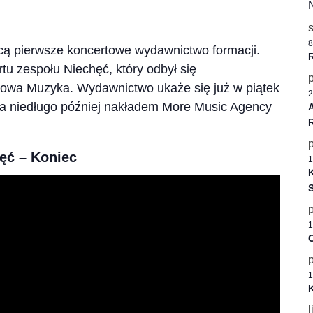
8
cą pierwsze koncertowe wydawnictwo formacji.
rtu zespołu Niechęć, który odbył się
Nowa Muzyka. Wydawnictwo ukaże się już w piątek
2
 a niedługo później nakładem More Music Agency
ęć – Koniec
1
K
1
C
1
K
l