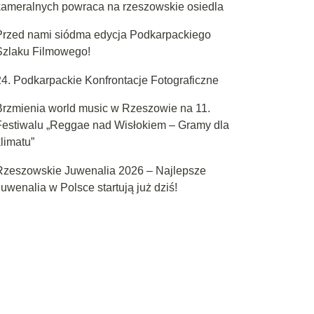
kameralnych powraca na rzeszowskie osiedla
Przed nami siódma edycja Podkarpackiego
Szlaku Filmowego!
24. Podkarpackie Konfrontacje Fotograficzne
Brzmienia world music w Rzeszowie na 11.
Festiwalu „Reggae nad Wisłokiem – Gramy dla
limatu”
Rzeszowskie Juwenalia 2026 – Najlepsze
uwenalia w Polsce startują już dziś!