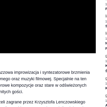
1
P
l
1
S
l
1
1
K
Ś
zzowa improwizacja i syntezatorowe brzmienia
nego oraz muzyki filmowej. Specjalnie na ten
1
erowe kompozycje oraz stare w odświeżonych
itych gości.
1
zeli zagrane przez Krzysztofa Lenczowskiego
A