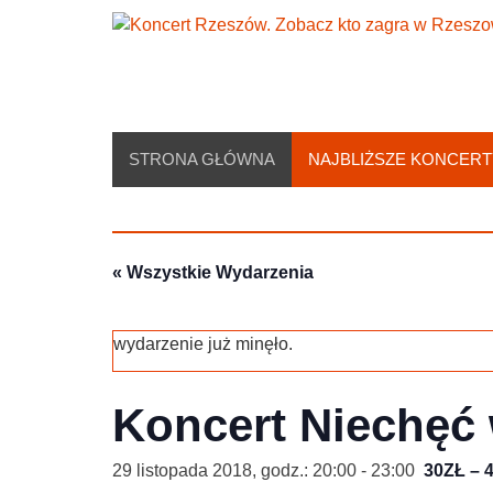
Skip
to
content
STRONA GŁÓWNA
NAJBLIŻSZE KONCERT
« Wszystkie Wydarzenia
wydarzenie już minęło.
Koncert Niechęć
29 listopada 2018, godz.: 20:00
-
23:00
30ZŁ – 