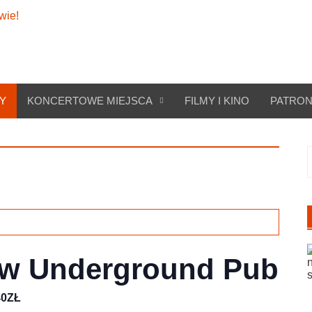
Y
KONCERTOWE MIEJSCA
FILMY I KINO
PATRON
S
 w Underground Pub
40ZŁ