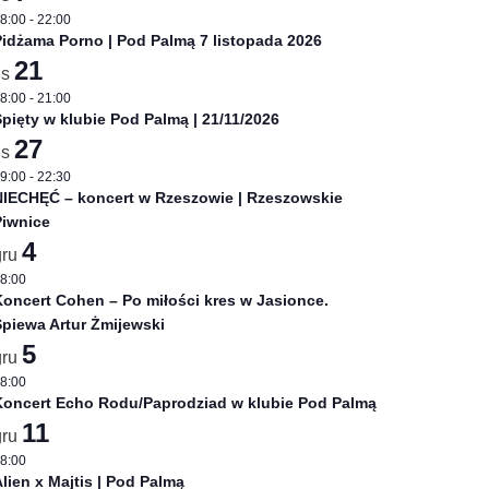
8:00
-
22:00
idżama Porno | Pod Palmą 7 listopada 2026
21
is
8:00
-
21:00
pięty w klubie Pod Palmą | 21/11/2026
27
is
9:00
-
22:30
NIECHĘĆ – koncert w Rzeszowie | Rzeszowskie
Piwnice
4
gru
8:00
oncert Cohen – Po miłości kres w Jasionce.
piewa Artur Żmijewski
5
gru
8:00
Koncert Echo Rodu/Paprodziad w klubie Pod Palmą
11
gru
8:00
lien x Majtis | Pod Palmą