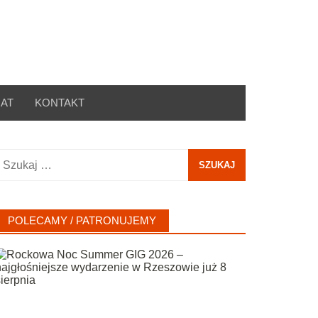
AT
KONTAKT
zukaj:
POLECAMY / PATRONUJEMY