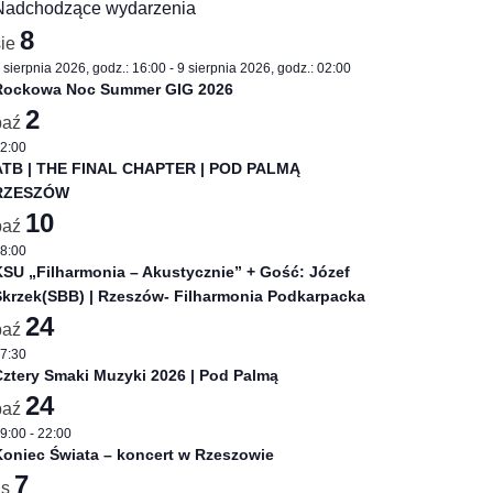
Nadchodzące wydarzenia
8
sie
 sierpnia 2026, godz.: 16:00
-
9 sierpnia 2026, godz.: 02:00
Rockowa Noc Summer GIG 2026
2
paź
2:00
ATB | THE FINAL CHAPTER | POD PALMĄ
RZESZÓW
10
paź
8:00
SU „Filharmonia – Akustycznie” + Gość: Józef
Skrzek(SBB) | Rzeszów- Filharmonia Podkarpacka
24
paź
7:30
ztery Smaki Muzyki 2026 | Pod Palmą
24
paź
9:00
-
22:00
oniec Świata – koncert w Rzeszowie
7
is