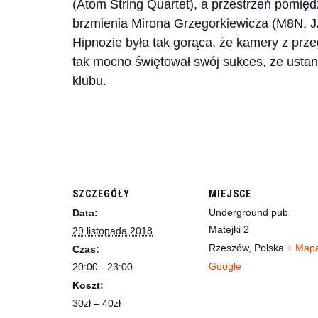
(Atom String Quartet), a przestrzeń pomięd
brzmienia Mirona Grzegorkiewicza (M8N, J
Hipnozie była tak gorąca, że kamery z prze
tak mocno świętował swój sukces, że ustanow
klubu.
SZCZEGÓŁY
MIEJSCE
Underground pub
Data:
Matejki 2
29 listopada 2018
Rzeszów
,
Polska
+ Map
Czas:
Google
20:00 - 23:00
Koszt:
30zł – 40zł