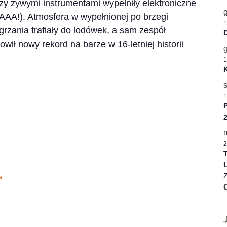
zy żywymi instrumentami wypełniły elektroniczne
AAA!). Atmosfera w wypełnionej po brzegi
1
grzania trafiały do lodówek, a sam zespół
D
ił nowy rekord na barze w 16-letniej historii
1
K
1
P
2
T
L
Z
a