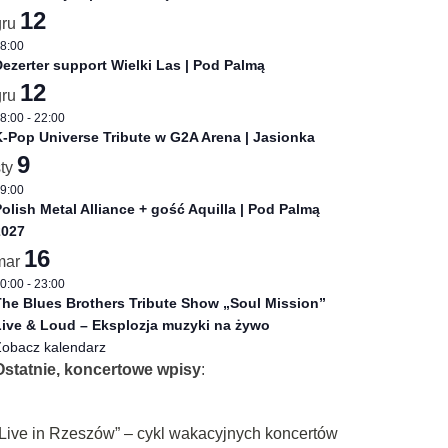
12
gru
8:00
ezerter support Wielki Las | Pod Palmą
12
gru
8:00
-
22:00
-Pop Universe Tribute w G2A Arena | Jasionka
9
sty
9:00
olish Metal Alliance + gość Aquilla | Pod Palmą
2027
16
mar
0:00
-
23:00
he Blues Brothers Tribute Show „Soul Mission”
ive & Loud – Eksplozja muzyki na żywo
obacz kalendarz
Ostatnie, koncertowe wpisy
:
„Live in Rzeszów” – cykl wakacyjnych koncertów