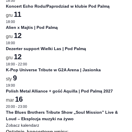
18:00
Koncert Echo Rodu/Paprodziad w klubie Pod Palmą
11
gru
18:00
Alien x Majtis | Pod Palmą
12
gru
18:00
Dezerter support Wielki Las | Pod Palmą
12
gru
18:00
-
22:00
K-Pop Universe Tribute w G2A Arena | Jasionka
9
sty
19:00
Polish Metal Alliance + gość Aquilla | Pod Palmą 2027
16
mar
20:00
-
23:00
The Blues Brothers Tribute Show „Soul Mission” Live &
Loud – Eksplozja muzyki na żywo
Zobacz kalendarz
Ostatnie, koncertowe wpisy
: