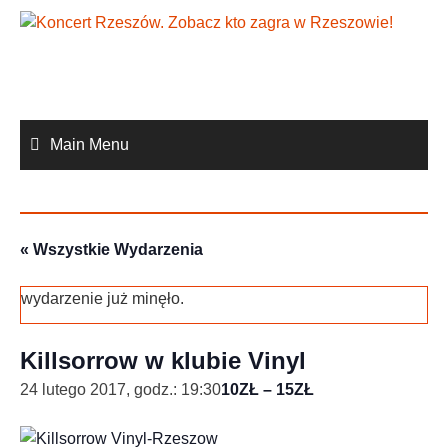
Skip
to
content
Main Menu
« Wszystkie Wydarzenia
wydarzenie już minęło.
Killsorrow w klubie Vinyl
24 lutego 2017, godz.: 19:30
10ZŁ – 15ZŁ