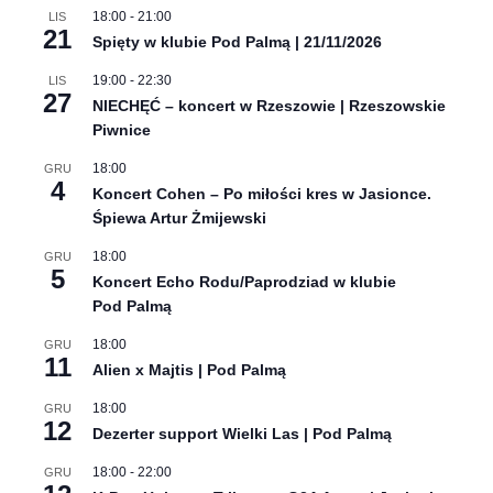
18:00
-
21:00
LIS
21
Spięty w klubie Pod Palmą | 21/11/2026
19:00
-
22:30
LIS
27
NIECHĘĆ – koncert w Rzeszowie | Rzeszowskie
Piwnice
18:00
GRU
4
Koncert Cohen – Po miłości kres w Jasionce.
Śpiewa Artur Żmijewski
18:00
GRU
5
Koncert Echo Rodu/Paprodziad w klubie
Pod Palmą
18:00
GRU
11
Alien x Majtis | Pod Palmą
18:00
GRU
12
Dezerter support Wielki Las | Pod Palmą
18:00
-
22:00
GRU