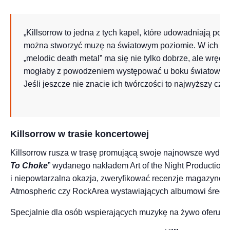
„Killsorrow to jedna z tych kapel, które udowadniają po
można stworzyć muzę na światowym poziomie. W ich wyko
„melodic death metal” ma się nie tylko dobrze, ale wręcz 
mogłaby z powodzeniem występować u boku światowych 
Jeśli jeszcze nie znacie ich twórczości to najwyższy cza
Killsorrow w trasie koncertowej
Killsorrow rusza w trasę promującą swoje najnowsze wydaw
To Choke
” wydanego nakładem Art of the Night Production
i niepowtarzalna okazja, zweryfikować recenzje magazynów
Atmospheric czy RockArea wystawiających albumowi średni
Specjalnie dla osób wspierających muzykę na żywo oferujemy