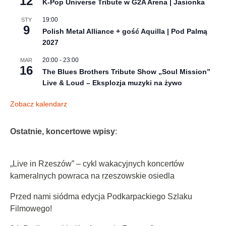
12
K-Pop Universe Tribute w G2A Arena | Jasionka
19:00
STY
9
Polish Metal Alliance + gość Aquilla | Pod Palmą
2027
20:00
-
23:00
MAR
16
The Blues Brothers Tribute Show „Soul Mission”
Live & Loud – Eksplozja muzyki na żywo
Zobacz kalendarz
Ostatnie, koncertowe wpisy
:
„Live in Rzeszów” – cykl wakacyjnych koncertów
kameralnych powraca na rzeszowskie osiedla
Przed nami siódma edycja Podkarpackiego Szlaku
Filmowego!