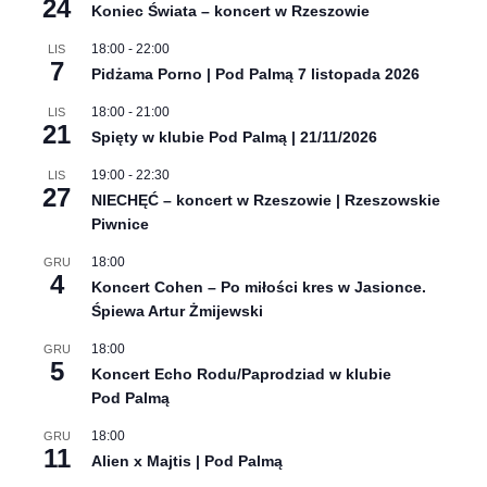
24
Koniec Świata – koncert w Rzeszowie
18:00
-
22:00
LIS
7
Pidżama Porno | Pod Palmą 7 listopada 2026
18:00
-
21:00
LIS
21
Spięty w klubie Pod Palmą | 21/11/2026
19:00
-
22:30
LIS
27
NIECHĘĆ – koncert w Rzeszowie | Rzeszowskie
Piwnice
18:00
GRU
4
Koncert Cohen – Po miłości kres w Jasionce.
Śpiewa Artur Żmijewski
18:00
GRU
5
Koncert Echo Rodu/Paprodziad w klubie
Pod Palmą
18:00
GRU
11
Alien x Majtis | Pod Palmą