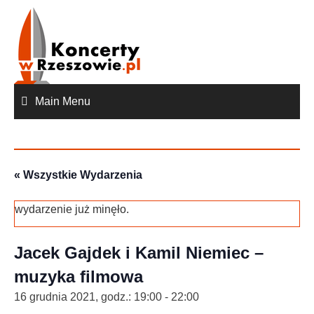
Skip
to
content
Main Menu
« Wszystkie Wydarzenia
wydarzenie już minęło.
Jacek Gajdek i Kamil Niemiec –
muzyka filmowa
16 grudnia 2021, godz.: 19:00
-
22:00