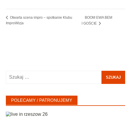
BOOM EWA BEM
Otwarta scena impro – spotkanie Klubu
ImproWizja
I GOŚCIE
Szukaj:
POLECAMY / PATRONUJEMY