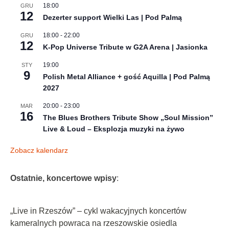
18:00
GRU
12
Dezerter support Wielki Las | Pod Palmą
18:00
-
22:00
GRU
12
K-Pop Universe Tribute w G2A Arena | Jasionka
19:00
STY
9
Polish Metal Alliance + gość Aquilla | Pod Palmą
2027
20:00
-
23:00
MAR
16
The Blues Brothers Tribute Show „Soul Mission”
Live & Loud – Eksplozja muzyki na żywo
Zobacz kalendarz
Ostatnie, koncertowe wpisy
:
„Live in Rzeszów” – cykl wakacyjnych koncertów
kameralnych powraca na rzeszowskie osiedla