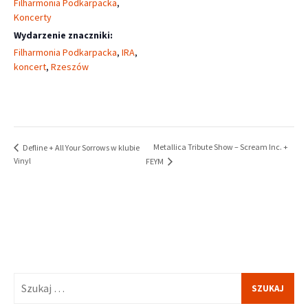
Filharmonia Podkarpacka
,
Koncerty
Wydarzenie znaczniki:
Filharmonia Podkarpacka
,
IRA
,
koncert
,
Rzeszów
Metallica Tribute Show – Scream Inc. +
Defline + All Your Sorrows w klubie
Vinyl
FEYM
Szukaj: