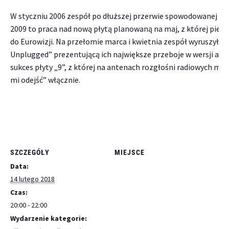
W styczniu 2006 zespół po dłuższej przerwie spowodowanej op
2009 to praca nad nową płytą planowaną na maj, z której pierws
do Eurowizji. Na przełomie marca i kwietnia zespół wyruszył 
Unplugged” prezentującą ich największe przeboje w wersji aku
sukces płyty „9”, z której na antenach rozgłośni radiowych mog
mi odejść” włącznie.
SZCZEGÓŁY
MIEJSCE
Data:
14 lutego 2018
Czas:
20:00 - 22:00
Wydarzenie kategorie: