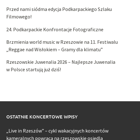
Przed nami siódma edycja Podkarpackiego Szlaku
Filmowego!
24. Podkarpackie Konfrontacje Fotograficzne
Brzmienia world music w Rzeszowie na 11. Festiwalu
„Reggae nad Wisłokiem – Gramy dla klimatu”
Rzeszowskie Juwenalia 2026 – Najlepsze Juwenalia
w Polsce startują już dziś!
OSTATNIE KONCERTOWE WPISY
„Live in Rzeszów” – cykl wakacyjnych koncertów
kameralnych powraca na rzeszowskie osiedla