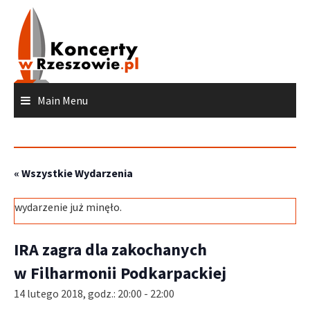
Skip
to
content
Main Menu
« Wszystkie Wydarzenia
wydarzenie już minęło.
IRA zagra dla zakochanych
w Filharmonii Podkarpackiej
14 lutego 2018, godz.: 20:00
-
22:00