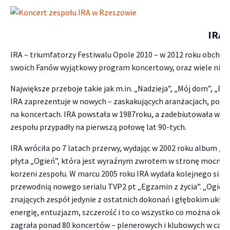
IRA
IRA – triumfatorzy Festiwalu Opole 2010 – w 2012 roku obchod
swoich Fanów wyjątkowy program koncertowy, oraz wiele niespo
Największe przeboje takie jak m.in. „Nadzieja”, „Mój dom”, „Bier
IRA zaprezentuje w nowych – zaskakujących aranżacjach, pojaw
na koncertach. IRA powstała w 1987roku, a zadebiutowała w 19
zespołu przypadły na pierwszą połowę lat 90-tych.
IRA wróciła po 7 latach przerwy, wydając w 2002 roku album „Tu
płyta „Ogień”, która jest wyraźnym zwrotem w stronę mocne
korzeni zespołu. W marcu 2005 roku IRA wydała kolejnego singla 
przewodnią nowego serialu TVP2 pt „Egzamin z życia”. „Ogień
znających zespół jedynie z ostatnich dokonań i głębokim ukło
energię, entuzjazm, szczerość i to co wszystko co można okre
zagrała ponad 80 koncertów – plenerowych i klubowych w całej