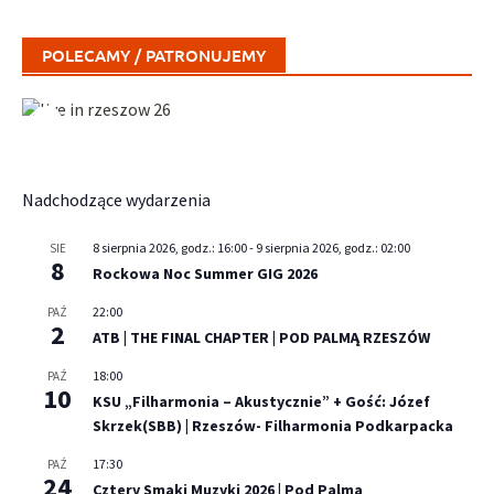
POLECAMY / PATRONUJEMY
Nadchodzące wydarzenia
8 sierpnia 2026, godz.: 16:00
-
9 sierpnia 2026, godz.: 02:00
SIE
8
Rockowa Noc Summer GIG 2026
22:00
PAŹ
2
ATB | THE FINAL CHAPTER | POD PALMĄ RZESZÓW
18:00
PAŹ
10
KSU „Filharmonia – Akustycznie” + Gość: Józef
Skrzek(SBB) | Rzeszów- Filharmonia Podkarpacka
17:30
PAŹ
24
Cztery Smaki Muzyki 2026 | Pod Palmą