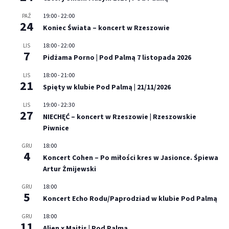
19:00
-
22:00
PAŹ
24
Koniec Świata – koncert w Rzeszowie
18:00
-
22:00
LIS
7
Pidżama Porno | Pod Palmą 7 listopada 2026
18:00
-
21:00
LIS
21
Spięty w klubie Pod Palmą | 21/11/2026
19:00
-
22:30
LIS
27
NIECHĘĆ – koncert w Rzeszowie | Rzeszowskie
Piwnice
18:00
GRU
4
Koncert Cohen – Po miłości kres w Jasionce. Śpiewa
Artur Żmijewski
18:00
GRU
5
Koncert Echo Rodu/Paprodziad w klubie Pod Palmą
18:00
GRU
11
Alien x Majtis | Pod Palmą