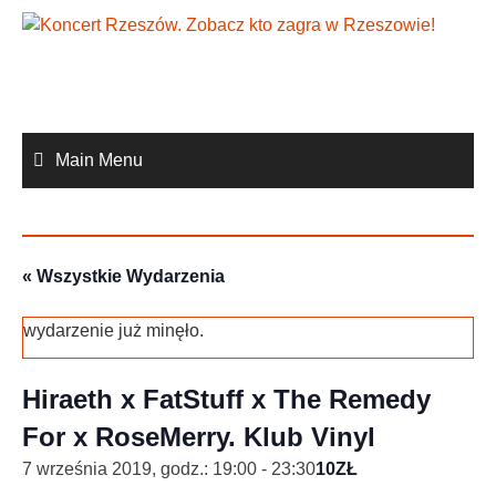
Skip
to
content
Main Menu
« Wszystkie Wydarzenia
wydarzenie już minęło.
Hiraeth x FatStuff x The Remedy
For x RoseMerry. Klub Vinyl
7 września 2019, godz.: 19:00
-
23:30
10ZŁ