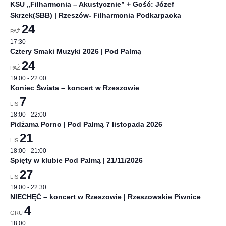
KSU „Filharmonia – Akustycznie” + Gość: Józef
Skrzek(SBB) | Rzeszów- Filharmonia Podkarpacka
24
PAŹ
17:30
Cztery Smaki Muzyki 2026 | Pod Palmą
24
PAŹ
19:00
-
22:00
Koniec Świata – koncert w Rzeszowie
7
LIS
18:00
-
22:00
Pidżama Porno | Pod Palmą 7 listopada 2026
21
LIS
18:00
-
21:00
Spięty w klubie Pod Palmą | 21/11/2026
27
LIS
19:00
-
22:30
NIECHĘĆ – koncert w Rzeszowie | Rzeszowskie Piwnice
4
GRU
18:00