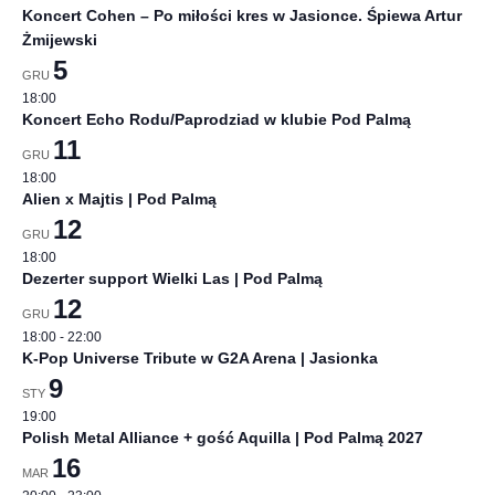
Koncert Cohen – Po miłości kres w Jasionce. Śpiewa Artur
Żmijewski
5
GRU
18:00
Koncert Echo Rodu/Paprodziad w klubie Pod Palmą
11
GRU
18:00
Alien x Majtis | Pod Palmą
12
GRU
18:00
Dezerter support Wielki Las | Pod Palmą
12
GRU
18:00
-
22:00
K-Pop Universe Tribute w G2A Arena | Jasionka
9
STY
19:00
Polish Metal Alliance + gość Aquilla | Pod Palmą 2027
16
MAR