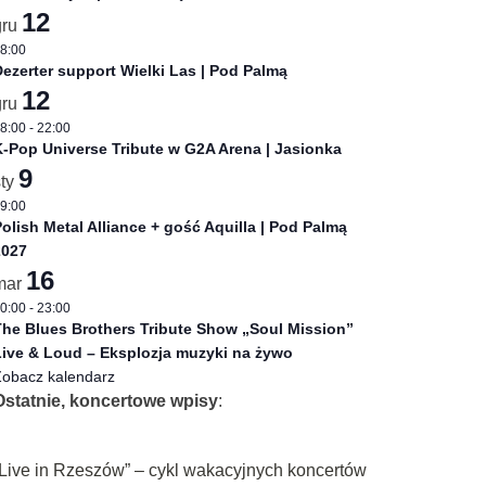
12
gru
8:00
ezerter support Wielki Las | Pod Palmą
12
gru
8:00
-
22:00
-Pop Universe Tribute w G2A Arena | Jasionka
9
sty
9:00
olish Metal Alliance + gość Aquilla | Pod Palmą
2027
16
mar
0:00
-
23:00
he Blues Brothers Tribute Show „Soul Mission”
ive & Loud – Eksplozja muzyki na żywo
obacz kalendarz
Ostatnie, koncertowe wpisy
:
„Live in Rzeszów” – cykl wakacyjnych koncertów