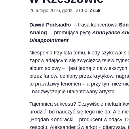
26 lutego 2016, godz.: 21:00
ZŁ59
Dawid Podsiadło
– trasa koncertowa
Son
Analog
– promująca płytę
Annoyance An
Disappointment
Niespełna trzy lata temu, kiedy szykował si
zapowiadającym się zwycięzcą telewizyjnego
album solowy – i jest jedną z największych
przez fanów, ceniony przez krytyków, nagr
to prawdziwy fenomen – a przy tym niezmie
i nadzwyczajnie utalentowany artysta.
Tajemnica sukcesu? Oczywiście nietuzinkow
urodzić, bo nauczyć się tego nie da. Ale ni
„Bogdan Kondracki – producent wiodący. D
zespołu. Aleksander Świerkot – gitarzysta. 