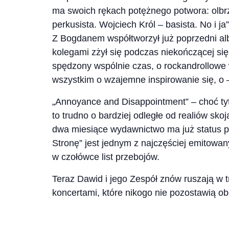
ma swoich rękach potężnego potwora: olbr
perkusista. Wojciech Król – basista. No i 
Z Bogdanem współtworzył już poprzedni al
kolegami zżył się podczas niekończącej się
spędzony wspólnie czas, o rockandrollowe w
wszystkim o wzajemne inspirowanie się, o
„Annoyance and Disappointment” – choć tyt
to trudno o bardziej odległe od realiów sko
dwa miesiące wydawnictwo ma już status pl
Stronę” jest jednym z najczęściej emitowan
w czołówce list przebojów.
Teraz Dawid i jego Zespół znów ruszają w
koncertami, które nikogo nie pozostawią o