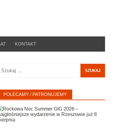
AT
KONTAKT
zukaj:
POLECAMY / PATRONUJEMY