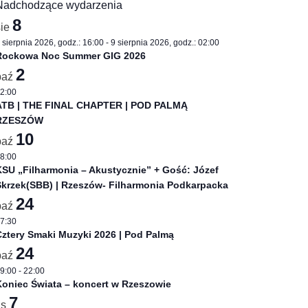
Nadchodzące wydarzenia
8
sie
 sierpnia 2026, godz.: 16:00
-
9 sierpnia 2026, godz.: 02:00
Rockowa Noc Summer GIG 2026
2
paź
2:00
ATB | THE FINAL CHAPTER | POD PALMĄ
RZESZÓW
10
paź
8:00
SU „Filharmonia – Akustycznie” + Gość: Józef
Skrzek(SBB) | Rzeszów- Filharmonia Podkarpacka
24
paź
7:30
ztery Smaki Muzyki 2026 | Pod Palmą
24
paź
9:00
-
22:00
oniec Świata – koncert w Rzeszowie
7
is