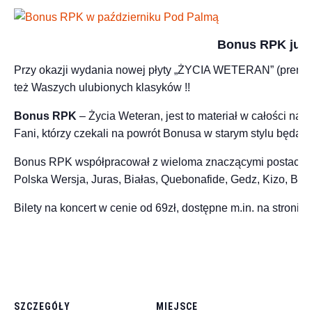
Bonus RPK już n
Przy okazji wydania nowej płyty „ŻYCIA WETERAN” (premie
też Waszych ulubionych klasyków !!
Bonus RPK
– Życia Weteran, jest to materiał w całości n
Fani, którzy czekali na powrót Bonusa w starym stylu będą
Bonus RPK współpracował z wieloma znaczącymi postaciami p
Polska Wersja, Juras, Białas, Quebonafide, Gedz, Kizo, Bori
Bilety na koncert w cenie od 69zł, dostępne m.in. na stronie
SZCZEGÓŁY
MIEJSCE