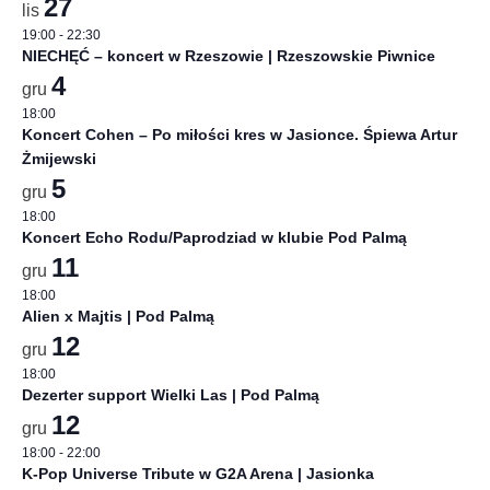
27
lis
19:00
-
22:30
NIECHĘĆ – koncert w Rzeszowie | Rzeszowskie Piwnice
4
gru
18:00
Koncert Cohen – Po miłości kres w Jasionce. Śpiewa Artur
Żmijewski
5
gru
18:00
Koncert Echo Rodu/Paprodziad w klubie Pod Palmą
11
gru
18:00
Alien x Majtis | Pod Palmą
12
gru
18:00
Dezerter support Wielki Las | Pod Palmą
12
gru
18:00
-
22:00
K-Pop Universe Tribute w G2A Arena | Jasionka