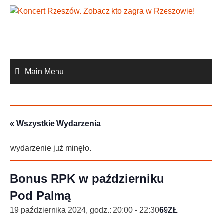
Skip
to
content
Main Menu
« Wszystkie Wydarzenia
wydarzenie już minęło.
Bonus RPK w październiku
Pod Palmą
19 października 2024, godz.: 20:00
-
22:30
69ZŁ