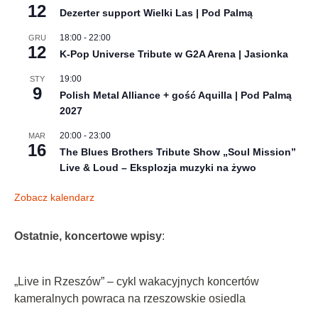
12
Dezerter support Wielki Las | Pod Palmą
18:00
-
22:00
GRU
12
K-Pop Universe Tribute w G2A Arena | Jasionka
19:00
STY
9
Polish Metal Alliance + gość Aquilla | Pod Palmą
2027
20:00
-
23:00
MAR
16
The Blues Brothers Tribute Show „Soul Mission”
Live & Loud – Eksplozja muzyki na żywo
Zobacz kalendarz
Ostatnie, koncertowe wpisy
:
„Live in Rzeszów” – cykl wakacyjnych koncertów
kameralnych powraca na rzeszowskie osiedla