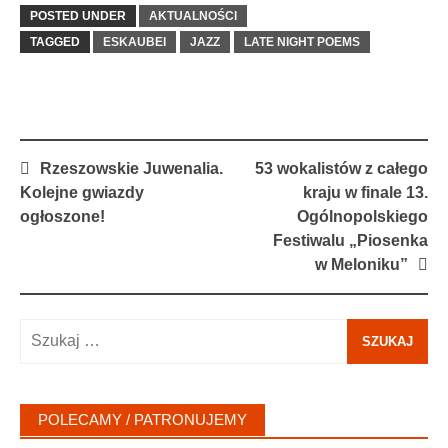
POSTED UNDER
AKTUALNOŚCI
TAGGED
ESKAUBEI
JAZZ
LATE NIGHT POEMS
Post
Rzeszowskie Juwenalia.
53 wokalistów z całego
navigation
Kolejne gwiazdy
kraju w finale 13.
ogłoszone!
Ogólnopolskiego
Festiwalu „Piosenka
w Meloniku”
Szukaj:
POLECAMY / PATRONUJEMY