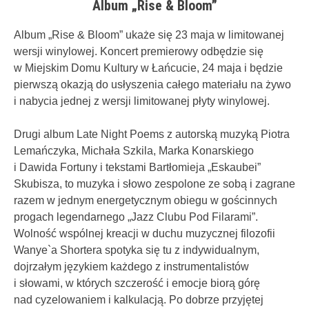
Album „Rise & Bloom”
Album „Rise & Bloom” ukaże się 23 maja w limitowanej
wersji winylowej. Koncert premierowy odbędzie się
w Miejskim Domu Kultury w Łańcucie, 24 maja i będzie
pierwszą okazją do usłyszenia całego materiału na żywo
i nabycia jednej z wersji limitowanej płyty winylowej.
Drugi album Late Night Poems z autorską muzyką Piotra
Lemańczyka, Michała Szkila, Marka Konarskiego
i Dawida Fortuny i tekstami Bartłomieja „Eskaubei”
Skubisza, to muzyka i słowo zespolone ze sobą i zagrane
razem w jednym energetycznym obiegu w gościnnych
progach legendarnego „Jazz Clubu Pod Filarami”.
Wolność wspólnej kreacji w duchu muzycznej filozofii
Wanye`a Shortera spotyka się tu z indywidualnym,
dojrzałym językiem każdego z instrumentalistów
i słowami, w których szczerość i emocje biorą górę
nad cyzelowaniem i kalkulacją. Po dobrze przyjętej