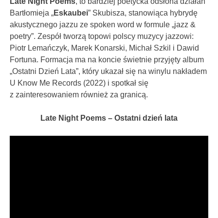
Late Night Poems
, to bardziej poetycka odsłona działań
Bartłomieja „
Eskaubei
” Skubisza, stanowiąca hybrydę
akustycznego jazzu ze spoken word w formule „jazz &
poetry”. Zespół tworzą topowi polscy muzycy jazzowi:
Piotr Lemańczyk, Marek Konarski, Michał Szkil i Dawid
Fortuna. Formacja ma na koncie świetnie przyjęty album
„Ostatni Dzień Lata”, który ukazał się na winylu nakładem
U Know Me Records (2022) i spotkał się
z zainteresowaniem również za granicą.
Late Night Poems – Ostatni dzień lata