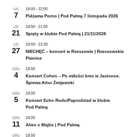
18:00
-
22:00
LIS
7
Pidżama Porno | Pod Palmą 7 listopada 2026
18:00
-
21:00
LIS
21
Spięty w klubie Pod Palmą | 21/11/2026
19:00
-
22:30
LIS
27
NIECHĘĆ – koncert w Rzeszowie | Rzeszowskie
Piwnice
18:00
GRU
4
Koncert Cohen – Po miłości kres w Jasionce.
Śpiewa Artur Żmijewski
18:00
GRU
5
Koncert Echo Rodu/Paprodziad w klubie
Pod Palmą
18:00
GRU
11
Alien x Majtis | Pod Palmą
18:00
GRU