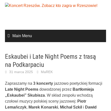
Skip
to
content
Main Menu
Eskaubei i Late Night Poems z trasą
na Podkarpaciu
31 marca 2025
MaREK
Zapraszamy na
3 koncerty
jazzowo poetyckiej formacji
Late Night Poems
dowodzonej przez
Bartłomieja
„Eskaubei” Skubisza
. W skład zespołu wchodzą
czołowi muzycy polskiej sceny jazzowej:
Piotr
Lemańczyk
,
Marek Konarski
,
Michał Szkil
i
Dawid