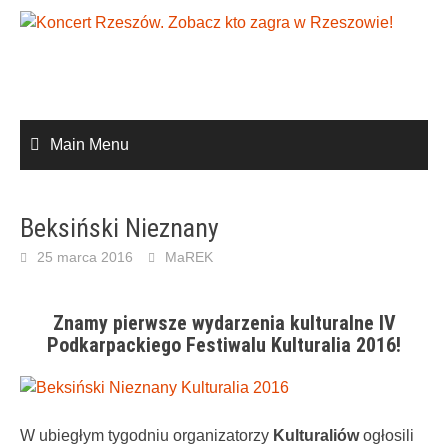
Skip
to
content
Main Menu
Beksiński Nieznany
25 marca 2016
MaREK
Znamy pierwsze wydarzenia kulturalne IV
Podkarpackiego Festiwalu Kulturalia 2016!
W ubiegłym tygodniu organizatorzy
Kulturaliów
ogłosili