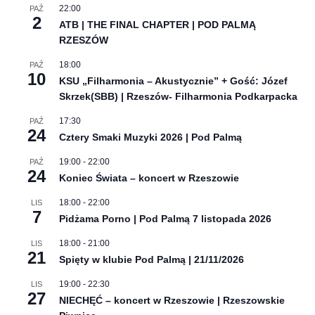
22:00
PAŹ
2
ATB | THE FINAL CHAPTER | POD PALMĄ
RZESZÓW
18:00
PAŹ
10
KSU „Filharmonia – Akustycznie” + Gość: Józef
Skrzek(SBB) | Rzeszów- Filharmonia Podkarpacka
17:30
PAŹ
24
Cztery Smaki Muzyki 2026 | Pod Palmą
19:00
-
22:00
PAŹ
24
Koniec Świata – koncert w Rzeszowie
18:00
-
22:00
LIS
7
Pidżama Porno | Pod Palmą 7 listopada 2026
18:00
-
21:00
LIS
21
Spięty w klubie Pod Palmą | 21/11/2026
19:00
-
22:30
LIS
27
NIECHĘĆ – koncert w Rzeszowie | Rzeszowskie