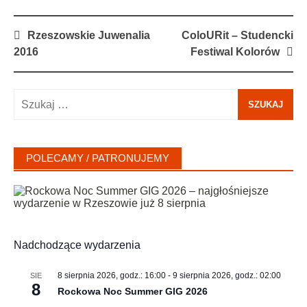
Post
Rzeszowskie Juwenalia
ColoURit – Studencki
navigation
2016
Festiwal Kolorów
Szukaj:
POLECAMY / PATRONUJEMY
Nadchodzące wydarzenia
8 sierpnia 2026, godz.: 16:00
-
9 sierpnia 2026, godz.: 02:00
SIE
8
Rockowa Noc Summer GIG 2026