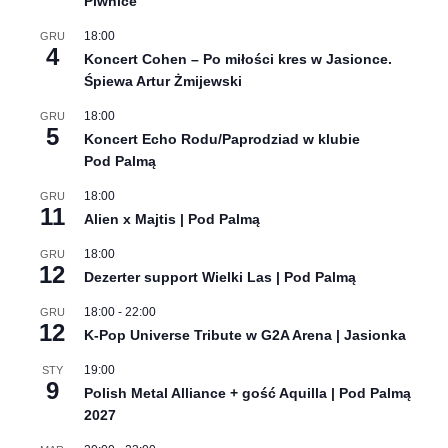
Piwnice
18:00
GRU
4
Koncert Cohen – Po miłości kres w Jasionce.
Śpiewa Artur Żmijewski
18:00
GRU
5
Koncert Echo Rodu/Paprodziad w klubie
Pod Palmą
18:00
GRU
11
Alien x Majtis | Pod Palmą
18:00
GRU
12
Dezerter support Wielki Las | Pod Palmą
18:00
-
22:00
GRU
12
K-Pop Universe Tribute w G2A Arena | Jasionka
19:00
STY
9
Polish Metal Alliance + gość Aquilla | Pod Palmą
2027