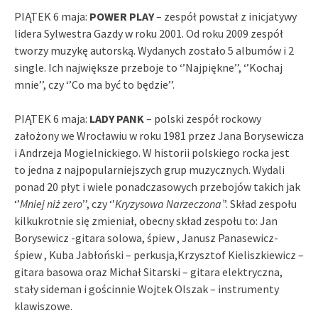
PIĄTEK 6 maja:
POWER PLAY
– zespół powstał z inicjatywy
lidera Sylwestra Gazdy w roku 2001. Od roku 2009 zespół
tworzy muzykę autorską. Wydanych zostało 5 albumów i 2
single. Ich największe przeboje to ‘’Najpiękne’’, ‘’Kochaj
mnie’’, czy ‘’Co ma być to będzie’’.
PIĄTEK 6 maja:
LADY PANK
– polski zespół rockowy
założony we Wrocławiu w roku 1981 przez Jana Borysewicza
i Andrzeja Mogielnickiego. W historii polskiego rocka jest
to jedna z najpopularniejszych grup muzycznych. Wydali
ponad 20 płyt i wiele ponadczasowych przebojów takich jak
‘’
Mniej niż zero
’’, czy ‘’
Kryzysowa Narzeczona’
’. Skład zespołu
kilkukrotnie się zmieniał, obecny skład zespołu to: Jan
Borysewicz -gitara solowa, śpiew , Janusz Panasewicz-
śpiew , Kuba Jabłoński – perkusja,Krzysztof Kieliszkiewicz –
gitara basowa oraz Michał Sitarski – gitara elektryczna,
stały sideman i gościnnie Wojtek Olszak – instrumenty
klawiszowe.