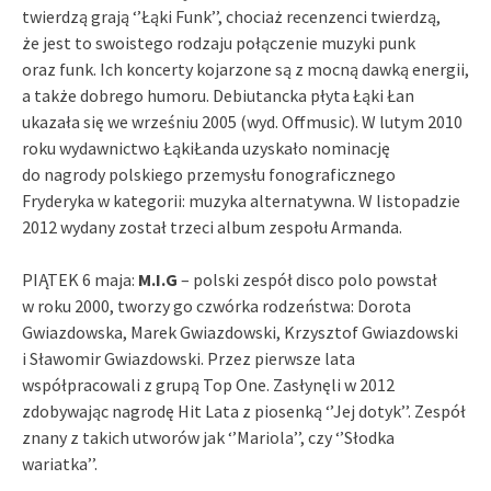
twierdzą grają ‘’Łąki Funk’’, chociaż recenzenci twierdzą,
że jest to swoistego rodzaju połączenie muzyki punk
oraz funk. Ich koncerty kojarzone są z mocną dawką energii,
a także dobrego humoru. Debiutancka płyta Łąki Łan
ukazała się we wrześniu 2005 (wyd. Offmusic). W lutym 2010
roku wydawnictwo ŁąkiŁanda uzyskało nominację
do nagrody polskiego przemysłu fonograficznego
Fryderyka w kategorii: muzyka alternatywna. W listopadzie
2012 wydany został trzeci album zespołu Armanda.
PIĄTEK 6 maja:
M.I.G
– polski zespół disco polo powstał
w roku 2000, tworzy go czwórka rodzeństwa: Dorota
Gwiazdowska, Marek Gwiazdowski, Krzysztof Gwiazdowski
i Sławomir Gwiazdowski. Przez pierwsze lata
współpracowali z grupą Top One. Zasłynęli w 2012
zdobywając nagrodę Hit Lata z piosenką ‘’Jej dotyk’’. Zespół
znany z takich utworów jak ‘’Mariola’’, czy ‘’Słodka
wariatka’’.