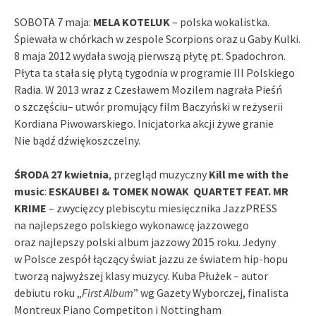
SOBOTA 7 maja:
MELA KOTELUK
– polska wokalistka.
Śpiewała w chórkach w zespole Scorpions oraz u Gaby Kulki.
8 maja 2012 wydała swoją pierwszą płytę pt. Spadochron.
Płyta ta stała się płytą tygodnia w programie III Polskiego
Radia. W 2013 wraz z Czesławem Mozilem nagrała Pieśń
o szczęściu– utwór promujący film Baczyński w reżyserii
Kordiana Piwowarskiego. Inicjatorka akcji żywe granie
Nie bądź dźwiękoszczelny.
ŚRODA 27 kwietnia
, przegląd muzyczny
Kill me with the
music
:
ESKAUBEI & TOMEK NOWAK
QUARTET FEAT. MR
KRIME
– zwycięzcy plebiscytu miesięcznika JazzPRESS
na najlepszego polskiego wykonawcę jazzowego
oraz najlepszy polski album jazzowy 2015 roku. Jedyny
w Polsce zespół łączący świat jazzu ze światem hip-hopu
tworzą najwyższej klasy muzycy. Kuba Płużek – autor
debiutu roku „
First Album
” wg Gazety Wyborczej, finalista
Montreux Piano Competiton i Nottingham