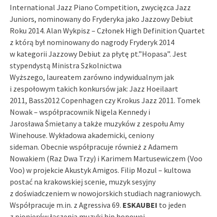
International Jazz Piano Competition, zwycięzca Jazz
Juniors, nominowany do Fryderyka jako Jazzowy Debiut
Roku 2014. Alan Wykpisz – Członek High Definition Quartet
z którą był nominowany do nagrody Fryderyk 2014
w kategorii Jazzowy Debiut za płytę pt.”Hopasa”. Jest
stypendystą Ministra Szkolnictwa
Wyższego, laureatem zarówno indywidualnym jak
i zespołowym takich konkursów jak: Jazz Hoeilaart
2011, Bass2012 Copenhagen czy Krokus Jazz 2011. Tomek
Nowak – współpracownik Nigela Kennedy i
Jarosława Śmietany a także muzyków z zespołu Amy
Winehouse. Wykładowa akademicki, ceniony
sideman. Obecnie współpracuje również z Adamem
Nowakiem (Raz Dwa Trzy) i Karimem Martusewiczem (Voo
Voo) w projekcie Akustyk Amigos. Filip Mozul – kultowa
postać na krakowskiej scenie, muzyk sesyjny
z doświadczeniem w nowojorskich studiach nagraniowych.
Współpracuje m.in. z Agressiva 69.
ESKAUBEI
to jeden
z pionierów łączenia muzyki hip hopowej