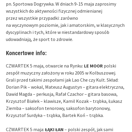
pn. Sportowa Dogrywka. W dniach 9-15 maja zaprosimy
wszystkich do aktywności fizycznej odmienianej
przez wszystkie przypadki: zarówno
na wyczynowym poziomie, jak i amatorskim, w klasycznych
dyscyplinach i tych, które w niestandardowy sposób
udowadniają, że sport to zdrowie.
Koncertowe info:
CZWARTEK 5 maja, otwarcie na Rynku:
LE MOOR
polski
zespół muzyczny założony w roku 2005 w Kolbuszowej.
Grali przed takimi zespołami jak Lao Che czy Kult. Skład:
Dorian Pik – wokal, Mateusz Augustyn – gitara elektryczna,
Dawid Magda – perkusja, Rafał Czachor – gitara basowa,
Krzysztof Białek – klawisze, Kamil Kozak – trąbka, Łukasz
Ziemba – saksofon tenorowy, saksofon barytonowy,
Krzysztof Surdyka – trąbka, Bartek Koń – trąbka.
CZWARTEK 5 maja:
ŁĄKI ŁAN
– polski zespół, jak sami