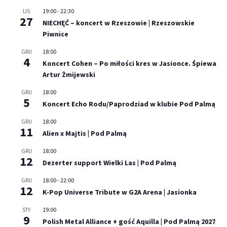
19:00
-
22:30
LIS
27
NIECHĘĆ – koncert w Rzeszowie | Rzeszowskie
Piwnice
18:00
GRU
4
Koncert Cohen – Po miłości kres w Jasionce. Śpiewa
Artur Żmijewski
18:00
GRU
5
Koncert Echo Rodu/Paprodziad w klubie Pod Palmą
18:00
GRU
11
Alien x Majtis | Pod Palmą
18:00
GRU
12
Dezerter support Wielki Las | Pod Palmą
18:00
-
22:00
GRU
12
K-Pop Universe Tribute w G2A Arena | Jasionka
19:00
STY
9
Polish Metal Alliance + gość Aquilla | Pod Palmą 2027