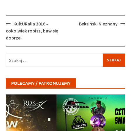
Post
KultURalia 2016 –
Beksiński Nieznany
navigation
cokolwiek robisz, baw się
dobrze!
Szukaj:
POLECAMY / PATRONUJEMY