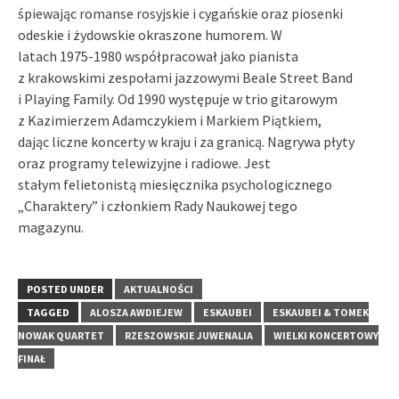
śpiewając romanse rosyjskie i cygańskie oraz piosenki
odeskie i żydowskie okraszone humorem. W
latach 1975-1980 współpracował jako pianista
z krakowskimi zespołami jazzowymi Beale Street Band
i Playing Family. Od 1990 występuje w trio gitarowym
z Kazimierzem Adamczykiem i Markiem Piątkiem,
dając liczne koncerty w kraju i za granicą. Nagrywa płyty
oraz programy telewizyjne i radiowe. Jest
stałym felietonistą miesięcznika psychologicznego
„Charaktery” i członkiem Rady Naukowej tego
magazynu.
POSTED UNDER
AKTUALNOŚCI
TAGGED
ALOSZA AWDIEJEW
ESKAUBEI
ESKAUBEI & TOMEK
NOWAK QUARTET
RZESZOWSKIE JUWENALIA
WIELKI KONCERTOWY
FINAŁ