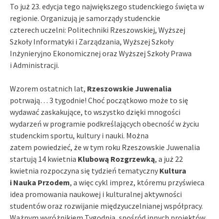
To już 23. edycja tego największego studenckiego święta w
regionie. Organizują je samorządy studenckie
czterech uczelni: Politechniki Rzeszowskiej, Wyższej
Szkoły Informatyki i Zarządzania, Wyższej Szkoły
Inżynieryjno Ekonomicznej oraz Wyższej Szkoły Prawa
i Administracji.
Wzorem ostatnich lat,
Rzeszowskie Juwenalia
potrwają… 3 tygodnie! Choć początkowo może to się
wydawać zaskakujące, to wszystko dzięki mnogości
wydarzeń w programie podkreślających obecność w życiu
studenckim sportu, kultury i nauki. Można
zatem powiedzieć, że w tym roku Rzeszowskie Juwenalia
startują 14 kwietnia
Klubową Rozgrzewką
, a już 22
kwietnia rozpoczyna się tydzień tematyczny
Kultura
i Nauka Przodem
, a więc cykl imprez, któremu przyświeca
idea promowania naukowej i kulturalnej aktywności
studentów oraz rozwijanie międzyuczelnianej współpracy.
Ważnym wyróżnikiem Tygodnia, spośród innych projektów