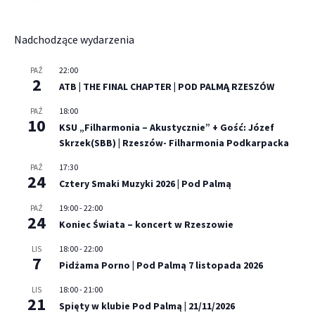
Nadchodzące wydarzenia
22:00
PAŹ
2
ATB | THE FINAL CHAPTER | POD PALMĄ RZESZÓW
18:00
PAŹ
10
KSU „Filharmonia – Akustycznie” + Gość: Józef
Skrzek(SBB) | Rzeszów- Filharmonia Podkarpacka
17:30
PAŹ
24
Cztery Smaki Muzyki 2026 | Pod Palmą
19:00
-
22:00
PAŹ
24
Koniec Świata – koncert w Rzeszowie
18:00
-
22:00
LIS
7
Pidżama Porno | Pod Palmą 7 listopada 2026
18:00
-
21:00
LIS
21
Spięty w klubie Pod Palmą | 21/11/2026