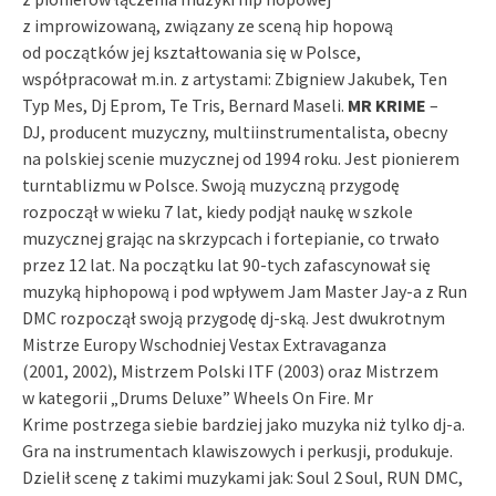
z improwizowaną, związany ze sceną hip hopową
od początków jej kształtowania się w Polsce,
współpracował m.in. z artystami: Zbigniew Jakubek, Ten
Typ Mes, Dj Eprom, Te Tris, Bernard Maseli.
MR KRIME
–
DJ, producent muzyczny, multiinstrumentalista, obecny
na polskiej scenie muzycznej od 1994 roku. Jest pionierem
turntablizmu w Polsce. Swoją muzyczną przygodę
rozpoczął w wieku 7 lat, kiedy podjął naukę w szkole
muzycznej grając na skrzypcach i fortepianie, co trwało
przez 12 lat. Na początku lat 90-tych zafascynował się
muzyką hiphopową i pod wpływem Jam Master Jay-a z Run
DMC rozpoczął swoją przygodę dj-ską. Jest dwukrotnym
Mistrze Europy Wschodniej Vestax Extravaganza
(2001, 2002), Mistrzem Polski ITF (2003) oraz Mistrzem
w kategorii „Drums Deluxe” Wheels On Fire. Mr
Krime postrzega siebie bardziej jako muzyka niż tylko dj-a.
Gra na instrumentach klawiszowych i perkusji, produkuje.
Dzielił scenę z takimi muzykami jak: Soul 2 Soul, RUN DMC,