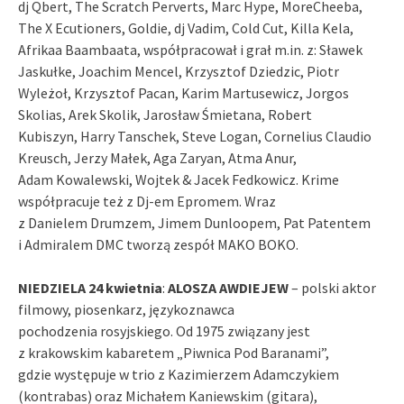
dj Qbert, The Scratch Perverts, Marc Hype, MoreCheeba,
The X Ecutioners, Goldie, dj Vadim, Cold Cut, Killa Kela,
Afrikaa Baambaata, współpracował i grał m.in. z: Sławek
Jaskułke, Joachim Mencel, Krzysztof Dziedzic, Piotr
Wyleżoł, Krzysztof Pacan, Karim Martusewicz, Jorgos
Skolias, Arek Skolik, Jarosław Śmietana, Robert
Kubiszyn, Harry Tanschek, Steve Logan, Cornelius Claudio
Kreusch, Jerzy Małek, Aga Zaryan, Atma Anur,
Adam Kowalewski, Wojtek & Jacek Fedkowicz. Krime
współpracuje też z Dj-em Epromem. Wraz
z Danielem Drumzem, Jimem Dunloopem, Pat Patentem
i Admiralem DMC tworzą zespół MAKO BOKO.
NIEDZIELA 24 kwietnia
:
ALOSZA AWDIEJEW
– polski aktor
filmowy, piosenkarz, językoznawca
pochodzenia rosyjskiego. Od 1975 związany jest
z krakowskim kabaretem „Piwnica Pod Baranami”,
gdzie występuje w trio z Kazimierzem Adamczykiem
(kontrabas) oraz Michałem Kaniewskim (gitara),