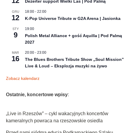
12
Dezerter support Wielki Las | Pod Palmą
18:00
-
22:00
GRU
12
K-Pop Universe Tribute w G2A Arena | Jasionka
19:00
STY
9
Polish Metal Alliance + gość Aquilla | Pod Palmą
2027
20:00
-
23:00
MAR
16
The Blues Brothers Tribute Show „Soul Mission”
Live & Loud – Eksplozja muzyki na żywo
Zobacz kalendarz
Ostatnie, koncertowe wpisy
:
„Live in Rzeszów” – cykl wakacyjnych koncertów
kameralnych powraca na rzeszowskie osiedla
Przed nami siódma edycja Podkarpackiego Szlaku