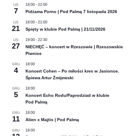
18:00
-
22:00
LIS
7
Pidżama Porno | Pod Palmą 7 listopada 2026
18:00
-
21:00
LIS
21
Spięty w klubie Pod Palmą | 21/11/2026
19:00
-
22:30
LIS
27
NIECHĘĆ – koncert w Rzeszowie | Rzeszowskie
Piwnice
18:00
GRU
4
Koncert Cohen – Po miłości kres w Jasionce.
Śpiewa Artur Żmijewski
18:00
GRU
5
Koncert Echo Rodu/Paprodziad w klubie
Pod Palmą
18:00
GRU
11
Alien x Majtis | Pod Palmą
18:00
GRU