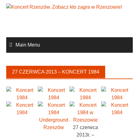
Skip
to
content
Main Menu
27 CZERWCA 2013 – KONCERT 1984
27 czerwca
2013r. –