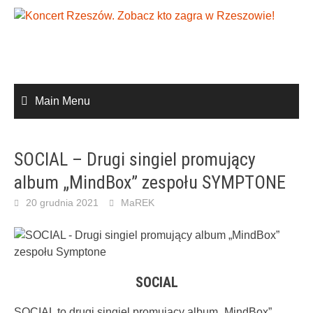
Skip
to
content
Main Menu
SOCIAL – Drugi singiel promujący
album „MindBox” zespołu SYMPTONE
20 grudnia 2021
MaREK
SOCIAL
SOCIAL to drugi singiel promujący album „MindBox”.