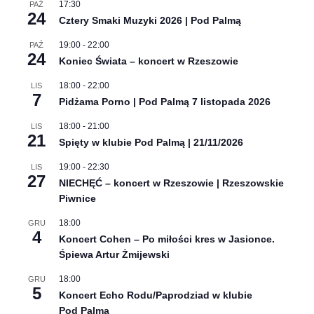
17:30
PAŹ
24
Cztery Smaki Muzyki 2026 | Pod Palmą
19:00
-
22:00
PAŹ
24
Koniec Świata – koncert w Rzeszowie
18:00
-
22:00
LIS
7
Pidżama Porno | Pod Palmą 7 listopada 2026
18:00
-
21:00
LIS
21
Spięty w klubie Pod Palmą | 21/11/2026
19:00
-
22:30
LIS
27
NIECHĘĆ – koncert w Rzeszowie | Rzeszowskie
Piwnice
18:00
GRU
4
Koncert Cohen – Po miłości kres w Jasionce.
Śpiewa Artur Żmijewski
18:00
GRU
5
Koncert Echo Rodu/Paprodziad w klubie
Pod Palmą