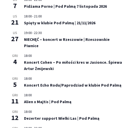
7
Pidżama Porno | Pod Palmą 7 listopada 2026
18:00
-
21:00
LIS
21
Spięty w klubie Pod Palmą | 21/11/2026
19:00
-
22:30
LIS
27
NIECHĘĆ – koncert w Rzeszowie | Rzeszowskie
Piwnice
18:00
GRU
4
Koncert Cohen – Po miłości kres w Jasionce. Śpiewa
Artur Żmijewski
18:00
GRU
5
Koncert Echo Rodu/Paprodziad w klubie Pod Palmą
18:00
GRU
11
Alien x Majtis | Pod Palmą
18:00
GRU
12
Dezerter support Wielki Las | Pod Palmą