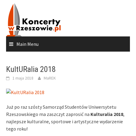
Skip
to
content
Main Menu
KultURalia 2018
1 maja 2018
MaREK
Już po raz szósty Samorząd Studentów Uniwersytetu
Rzeszowskiego ma zaszczyt zaprosić na
Kulturalia 2018
,
najlepsze kulturalne, sportowe i artystyczne wydarzenie
tego roku!