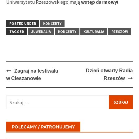
Uniwersytetu Rzeszowskiego mają
wstęp darmowy!
POSTED UNDER
KONCERTY
TAGGED
JUWENALIA
KONCERTY
KULTURALIA
RZESZÓW
Post
Dzień otwarty Radia
Zagraj na festiwalu
navigation
w Cieszanowie
Rzeszów
Szukaj:
POLECAMY / PATRONUJEMY