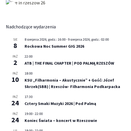
Nadchodzące wydarzenia
8 sierpnia 2026, godz.: 16:00
-
9 sierpnia 2026, godz.: 02:00
SIE
8
Rockowa Noc Summer GIG 2026
22:00
PAŹ
2
ATB | THE FINAL CHAPTER | POD PALMĄ RZESZÓW
18:00
PAŹ
10
KSU „Filharmonia – Akustycznie” + Gość: Józef
Skrzek(SBB) | Rzeszów- Filharmonia Podkarpacka
17:30
PAŹ
24
Cztery Smaki Muzyki 2026 | Pod Palmą
19:00
-
22:00
PAŹ
24
Koniec Świata – koncert w Rzeszowie
18:00
-
22:00
LIS