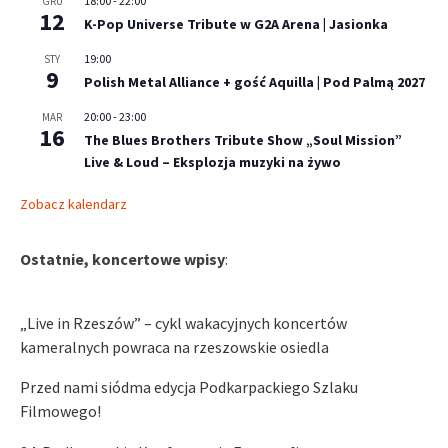
18:00
-
22:00
GRU
12
K-Pop Universe Tribute w G2A Arena | Jasionka
19:00
STY
9
Polish Metal Alliance + gość Aquilla | Pod Palmą 2027
20:00
-
23:00
MAR
16
The Blues Brothers Tribute Show „Soul Mission”
Live & Loud – Eksplozja muzyki na żywo
Zobacz kalendarz
Ostatnie, koncertowe wpisy
:
„Live in Rzeszów” – cykl wakacyjnych koncertów
kameralnych powraca na rzeszowskie osiedla
Przed nami siódma edycja Podkarpackiego Szlaku
Filmowego!