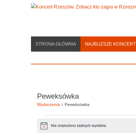
Skip
to
content
STRONA GŁÓWNA
NAJBLIŻSZE KONCERT
Peweksówka
Wydarzenia
Peweksówka
Wydarzenia
Nie znaleziono żadnych wyników.
Powiadomienie