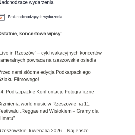
Nadchodzące wydarzenia
e
Brak nadchodzących wydarzenia.
owiadomienie
Ostatnie, koncertowe wpisy
:
„Live in Rzeszów” – cykl wakacyjnych koncertów
kameralnych powraca na rzeszowskie osiedla
Przed nami siódma edycja Podkarpackiego
Szlaku Filmowego!
24. Podkarpackie Konfrontacje Fotograficzne
Brzmienia world music w Rzeszowie na 11.
Festiwalu „Reggae nad Wisłokiem – Gramy dla
limatu”
Rzeszowskie Juwenalia 2026 – Najlepsze