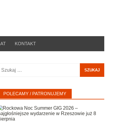
AT
KONTAKT
zukaj:
POLECAMY / PATRONUJEMY