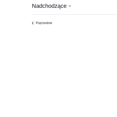
Nadchodzące
Wybierz
datę.
Wydarzenia
Poprzednie