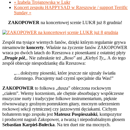
«
Izabela Trojanowska w Lukr
Koncert zespołu HAPPYSAD w Rzeszowie / support Terrific
Sunday
»
ZAKOPOWER
na koncertowej scenie LUKЯ już 8 grudnia!
Zespół ma tysiące wiernych fanów, dzięki którym regularnie grywa
niesamowite
koncerty
. Właśnie na życzenie fanów ZAKOPOWER
wraca po dwóch latach do Rzeszowa z piosenkami z ostatniej płyty
„
Drugie pół
„. Nie zabraknie też „
Boso
” ani „
Kiebyś Ty
„. A do tego
zespół obiecuje niespodziankę dla Rzeszowa:
„…dołożymy piosenki, które jeszcze nie ujrzały światła
dziennego. Pracujemy nad czymś specjalnie dla Was!”
ZAKOPOWER
to folkowa „dusza” obleczona rockowym
„ciałem”. Wierny korzeniom, ale chętnie absorbujący współczesne
muzyczne nurty i tradycyjne folkowe instrumentarium, pięknie
równoważący groźnym pomrukiem gitary, mocnym uderzeniem
rockowej sekcji rytmicznej czy jazzowymi dęciakami. Cichym
bohaterem tego zespołu jest
Mateusz Pospieszalski
, kompozytor
i producent nagrań Zakopower, a twarzą i niepodrabialnym głosem
Sebastian Karpiel-Bułecka
. Na ten duet nie ma mocnych.