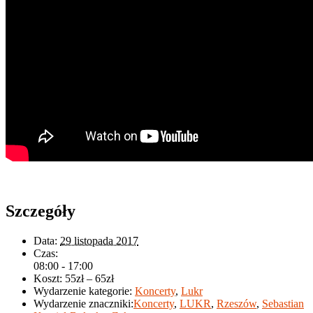
Szczegóły
Data:
29 listopada 2017
Czas:
08:00 - 17:00
Koszt:
55zł – 65zł
Wydarzenie kategorie:
Koncerty
,
Lukr
Wydarzenie znaczniki:
Koncerty
,
LUKR
,
Rzeszów
,
Sebastian