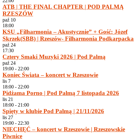
22:00
ATB | THE FINAL CHAPTER | POD PALMĄ
RZESZÓW
paź
10
18:00
KSU „Filharmonia – Akustycznie” + Gość: Józef
Skrzek(SBB) | Rzeszów- Filharmonia Podkarpacka
paź
24
17:30
Cztery Smaki Muzyki 2026 | Pod Palmą
paź
24
19:00
-
22:00
Koniec Świata – koncert w Rzeszowie
lis
7
18:00
-
22:00
Pidżama Porno | Pod Palmą 7 listopada 2026
lis
21
18:00
-
21:00
Spięty w klubie Pod Palmą | 21/11/2026
lis
27
19:00
-
22:30
NIECHĘĆ – koncert w Rzeszowie | Rzeszowskie
Piwnice