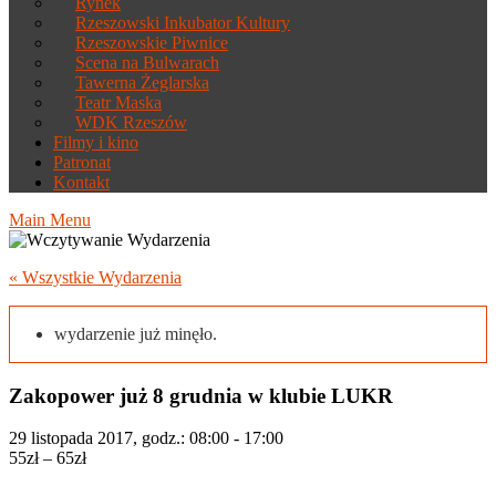
Rynek
Rzeszowski Inkubator Kultury
Rzeszowskie Piwnice
Scena na Bulwarach
Tawerna Żeglarska
Teatr Maska
WDK Rzeszów
Filmy i kino
Patronat
Kontakt
Main Menu
« Wszystkie Wydarzenia
wydarzenie już minęło.
Zakopower już 8 grudnia w klubie LUKR
29 listopada 2017, godz.: 08:00
-
17:00
55zł – 65zł