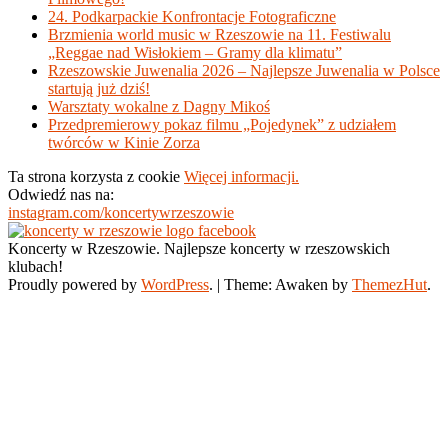
24. Podkarpackie Konfrontacje Fotograficzne
Brzmienia world music w Rzeszowie na 11. Festiwalu
„Reggae nad Wisłokiem – Gramy dla klimatu”
Rzeszowskie Juwenalia 2026 – Najlepsze Juwenalia w Polsce
startują już dziś!
Warsztaty wokalne z Dagny Mikoś
Przedpremierowy pokaz filmu „Pojedynek” z udziałem
twórców w Kinie Zorza
Ta strona korzysta z cookie
Więcej informacji.
Odwiedź nas na:
instagram.com/koncertywrzeszowie
Koncerty w Rzeszowie. Najlepsze koncerty w rzeszowskich
klubach!
Proudly powered by
WordPress
.
|
Theme: Awaken by
ThemezHut
.