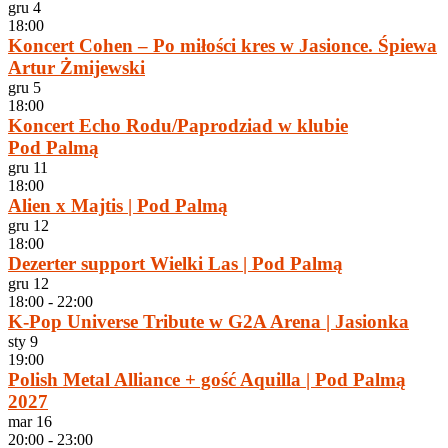
gru
4
18:00
Koncert Cohen – Po miłości kres w Jasionce. Śpiewa
Artur Żmijewski
gru
5
18:00
Koncert Echo Rodu/Paprodziad w klubie
Pod Palmą
gru
11
18:00
Alien x Majtis | Pod Palmą
gru
12
18:00
Dezerter support Wielki Las | Pod Palmą
gru
12
18:00
-
22:00
K-Pop Universe Tribute w G2A Arena | Jasionka
sty
9
19:00
Polish Metal Alliance + gość Aquilla | Pod Palmą
2027
mar
16
20:00
-
23:00