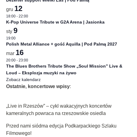
Dezerter support Wielki Las | Pod Palmą
12
gru
18:00
-
22:00
K-Pop Universe Tribute w G2A Arena | Jasionka
9
sty
19:00
Polish Metal Alliance + gość Aquilla | Pod Palmą 2027
16
mar
20:00
-
23:00
The Blues Brothers Tribute Show „Soul Mission” Live &
Loud – Eksplozja muzyki na żywo
Zobacz kalendarz
Ostatnie, koncertowe wpisy
:
„Live in Rzeszów” – cykl wakacyjnych koncertów
kameralnych powraca na rzeszowskie osiedla
Przed nami siódma edycja Podkarpackiego Szlaku
Filmowego!