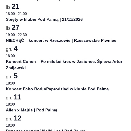
21
lis
18:00
-
21:00
Spięty w klubie Pod Palmą | 21/11/2026
27
lis
19:00
-
22:30
NIECHĘĆ – koncert w Rzeszowie | Rzeszowskie Piwnice
4
gru
18:00
Koncert Cohen – Po miłości kres w Jasionce. Śpiewa Artur
Żmijewski
5
gru
18:00
Koncert Echo Rodu/Paprodziad w klubie Pod Palmą
11
gru
18:00
Alien x Majtis | Pod Palmą
12
gru
18:00