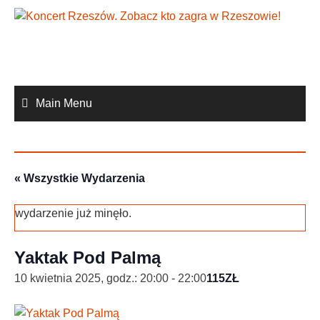
Skip
to
content
Main Menu
« Wszystkie Wydarzenia
wydarzenie już minęło.
Yaktak Pod Palmą
10 kwietnia 2025, godz.: 20:00
-
22:00
115ZŁ