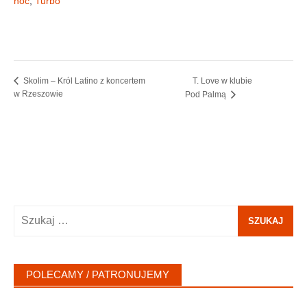
noc
,
Turbo
T. Love w klubie
Skolim – Król Latino z koncertem
w Rzeszowie
Pod Palmą
Szukaj:
POLECAMY / PATRONUJEMY