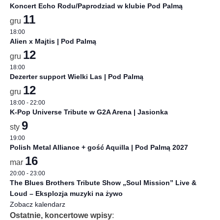
Koncert Echo Rodu/Paprodziad w klubie Pod Palmą
11
gru
18:00
Alien x Majtis | Pod Palmą
12
gru
18:00
Dezerter support Wielki Las | Pod Palmą
12
gru
18:00
-
22:00
K-Pop Universe Tribute w G2A Arena | Jasionka
9
sty
19:00
Polish Metal Alliance + gość Aquilla | Pod Palmą 2027
16
mar
20:00
-
23:00
The Blues Brothers Tribute Show „Soul Mission” Live &
Loud – Eksplozja muzyki na żywo
Zobacz kalendarz
Ostatnie, koncertowe wpisy
: