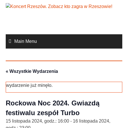
Skip
to
content
Main Menu
« Wszystkie Wydarzenia
wydarzenie już minęło.
Rockowa Noc 2024. Gwiazdą
festiwalu zespół Turbo
15 listopada 2024, godz.: 16:00
-
16 listopada 2024,
godz.: 23:00