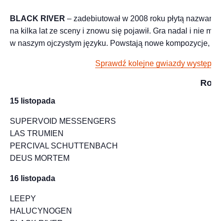
BLACK RIVER
– zadebiutował w 2008 roku płytą nazwaną po
na kilka lat ze sceny i znowu się pojawił. Gra nadal i nie 
w naszym ojczystym języku. Powstają nowe kompozycje, któr
Sprawdź kolejne gwiazdy występuj
Rock
15 listopada
SUPERVOID MESSENGERS
LAS TRUMIEN
PERCIVAL SCHUTTENBACH
DEUS MORTEM
16 listopada
LEEPY
HALUCYNOGEN