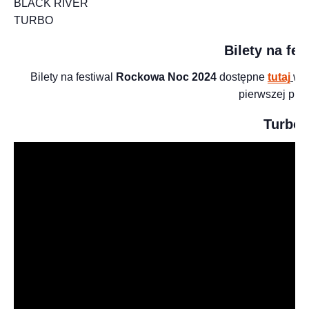
BLACK RIVER
TURBO
Bilety na fe
️ Bilety na festiwal
Rockowa Noc 2024
dostępne
tutaj
w 
pierwszej puli
Turbo 