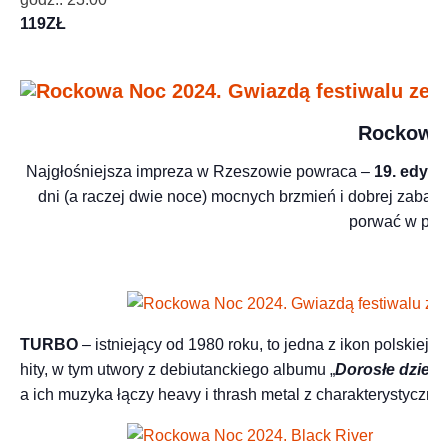
119ZŁ
Rockowa 
Najgłośniejsza impreza w Rzeszowie powraca –
19. edyc
dni (a raczej dwie noce) mocnych brzmień i dobrej zabawy 
porwać w pog
Z
TURBO
– istniejący od 1980 roku, to jedna z ikon polskie
hity, w tym utwory z debiutanckiego albumu „
Dorosłe dzieci
a ich muzyka łączy heavy i thrash metal z charakterystycznym