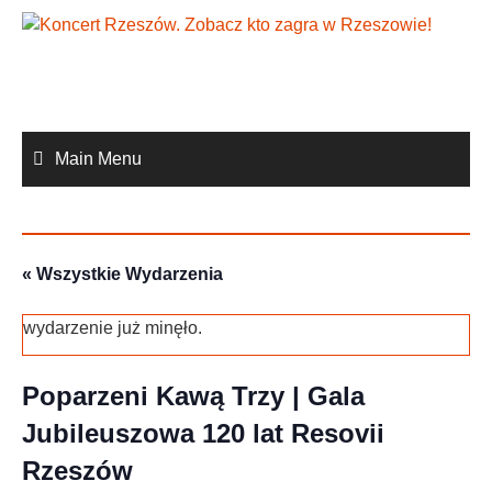
Skip
to
content
Main Menu
« Wszystkie Wydarzenia
wydarzenie już minęło.
Poparzeni Kawą Trzy | Gala
Jubileuszowa 120 lat Resovii
Rzeszów