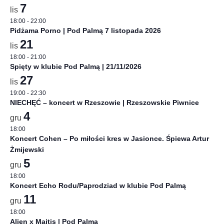
7
lis
18:00
-
22:00
Pidżama Porno | Pod Palmą 7 listopada 2026
21
lis
18:00
-
21:00
Spięty w klubie Pod Palmą | 21/11/2026
27
lis
19:00
-
22:30
NIECHĘĆ – koncert w Rzeszowie | Rzeszowskie Piwnice
4
gru
18:00
Koncert Cohen – Po miłości kres w Jasionce. Śpiewa Artur
Żmijewski
5
gru
18:00
Koncert Echo Rodu/Paprodziad w klubie Pod Palmą
11
gru
18:00
Alien x Majtis | Pod Palmą