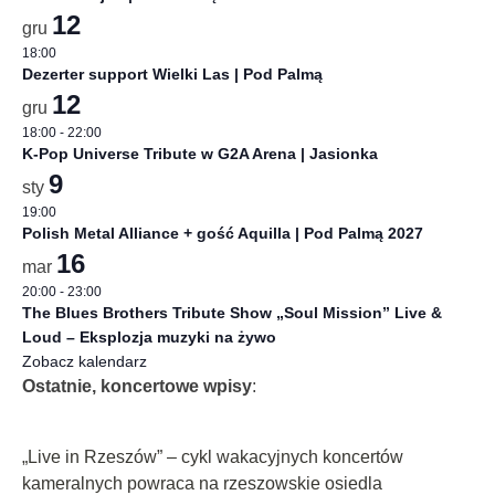
12
gru
18:00
Dezerter support Wielki Las | Pod Palmą
12
gru
18:00
-
22:00
K-Pop Universe Tribute w G2A Arena | Jasionka
9
sty
19:00
Polish Metal Alliance + gość Aquilla | Pod Palmą 2027
16
mar
20:00
-
23:00
The Blues Brothers Tribute Show „Soul Mission” Live &
Loud – Eksplozja muzyki na żywo
Zobacz kalendarz
Ostatnie, koncertowe wpisy
:
„Live in Rzeszów” – cykl wakacyjnych koncertów
kameralnych powraca na rzeszowskie osiedla