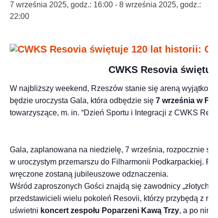
7 września 2025, godz.: 16:00
-
8 września 2025, godz.:
22:00
CWKS Resovia
świętuje
W najbliższy weekend, Rzeszów stanie się areną wyjątkow
będzie uroczysta Gala, która odbędzie się
7 września w Fil
towarzyszące, m. in. “Dzień Sportu i Integracji z CWKS Reso
Gala, zaplanowana na niedzielę, 7 września, rozpocznie si
w uroczystym przemarszu do Filharmonii Podkarpackiej. Poc
wręczone zostaną jubileuszowe odznaczenia.
Wśród zaproszonych Gości znajdą się zawodnicy „złotych druż
przedstawicieli wielu pokoleń Resovii, którzy przybędą z r
uświetni
koncert zespołu Poparzeni Kawą Trzy
, a po nim 