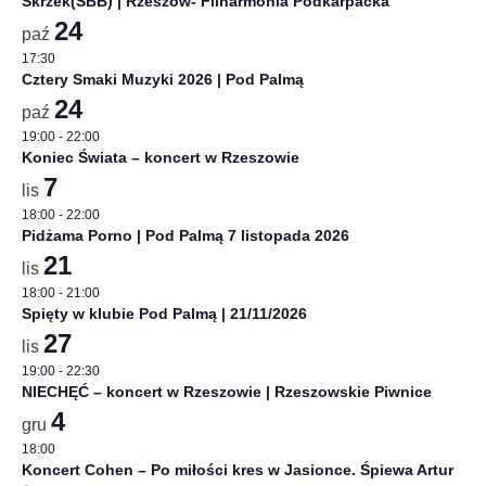
Skrzek(SBB) | Rzeszów- Filharmonia Podkarpacka
24
paź
17:30
Cztery Smaki Muzyki 2026 | Pod Palmą
24
paź
19:00
-
22:00
Koniec Świata – koncert w Rzeszowie
7
lis
18:00
-
22:00
Pidżama Porno | Pod Palmą 7 listopada 2026
21
lis
18:00
-
21:00
Spięty w klubie Pod Palmą | 21/11/2026
27
lis
19:00
-
22:30
NIECHĘĆ – koncert w Rzeszowie | Rzeszowskie Piwnice
4
gru
18:00
Koncert Cohen – Po miłości kres w Jasionce. Śpiewa Artur