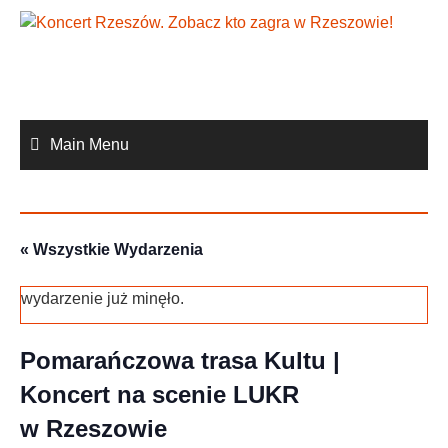
Skip
to
content
Main Menu
« Wszystkie Wydarzenia
wydarzenie już minęło.
Pomarańczowa trasa Kultu |
Koncert na scenie LUKR
w Rzeszowie