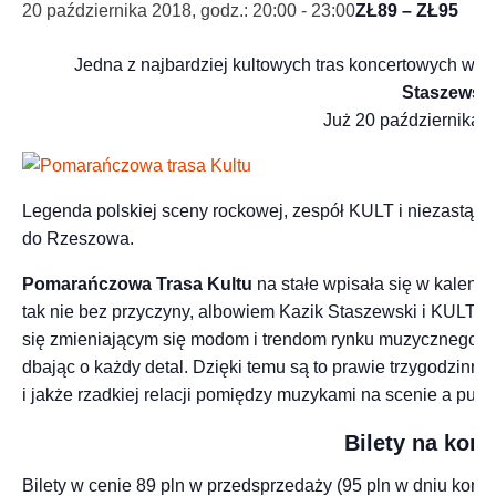
20 października 2018, godz.: 20:00
-
23:00
ZŁ89 – ZŁ95
Jedna z najbardziej kultowych tras koncertowych w P
Staszewsk
Już 20 października 
Legenda polskiej sceny rockowej, zespół KULT i niezastąp
do Rzeszowa.
Pomarańczowa Trasa Kultu
na stałe wpisała się w kalend
tak nie bez przyczyny, albowiem Kazik Staszewski i KULT od
się zmieniającym się modom i trendom rynku muzycznego. 
dbając o każdy detal. Dzięki temu są to prawie trzygodzinne 
i jakże rzadkiej relacji pomiędzy muzykami na scenie a publ
Bilety na konc
Bilety w cenie 89 pln w przedsprzedaży (95 pln w dniu konc