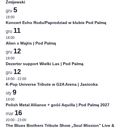
Żmijewski
5
gru
18:00
Koncert Echo Rodu/Paprodziad w klubie Pod Palmą
11
gru
18:00
Alien x Majtis | Pod Palmą
12
gru
18:00
Dezerter support Wielki Las | Pod Palmą
12
gru
18:00
-
22:00
K-Pop Universe Tribute w G2A Arena | Jasionka
9
sty
19:00
Polish Metal Alliance + gość Aquilla | Pod Palmą 2027
16
mar
20:00
-
23:00
The Blues Brothers Tribute Show „Soul Mission” Live &