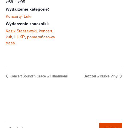
zł89 – zł95
Wydarzenie kategorie:
Koncerty
,
Lukr
Wydarzenie znaczniki:
Kazik Staszewski
,
koncert
,
kult
,
LUKR
,
pomarańczowa
trasa
Koncert Sound’n’Grace w Filharmonii
Bezczel w klubie Vinyl
Szukaj: