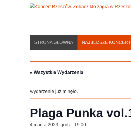
Skip
to
content
STRONA GŁÓWNA
NAJBLIŻSZE KONCERT
« Wszystkie Wydarzenia
wydarzenie już minęło.
Plaga Punka vol.
4 marca 2023, godz.: 19:00