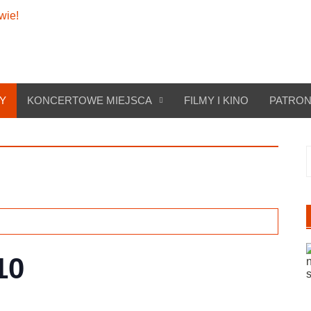
Y
KONCERTOWE MIEJSCA
FILMY I KINO
PATRON
S
10