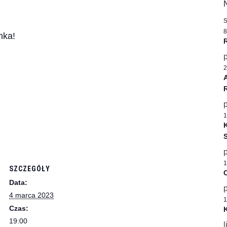
8
nka!
2
1
K
1
SZCZEGÓŁY
C
Data:
4 marca 2023
1
Czas:
K
19:00
l