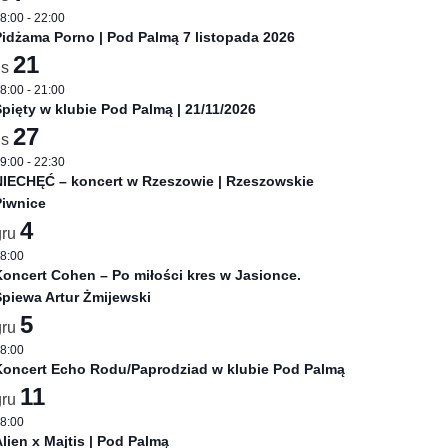
8:00
-
22:00
idżama Porno | Pod Palmą 7 listopada 2026
21
is
8:00
-
21:00
pięty w klubie Pod Palmą | 21/11/2026
27
is
9:00
-
22:30
NIECHĘĆ – koncert w Rzeszowie | Rzeszowskie
Piwnice
4
gru
8:00
oncert Cohen – Po miłości kres w Jasionce.
piewa Artur Żmijewski
5
gru
8:00
Koncert Echo Rodu/Paprodziad w klubie Pod Palmą
11
gru
8:00
lien x Majtis | Pod Palmą