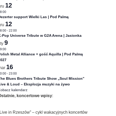
12
gru
8:00
ezerter support Wielki Las | Pod Palmą
12
gru
8:00
-
22:00
-Pop Universe Tribute w G2A Arena | Jasionka
9
sty
9:00
olish Metal Alliance + gość Aquilla | Pod Palmą
2027
16
mar
0:00
-
23:00
he Blues Brothers Tribute Show „Soul Mission”
ive & Loud – Eksplozja muzyki na żywo
obacz kalendarz
Ostatnie, koncertowe wpisy
:
„Live in Rzeszów” – cykl wakacyjnych koncertów