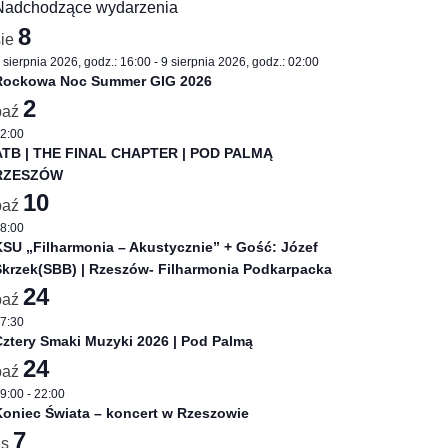
Nadchodzące wydarzenia
8
sie
 sierpnia 2026, godz.: 16:00
-
9 sierpnia 2026, godz.: 02:00
Rockowa Noc Summer GIG 2026
2
paź
2:00
ATB | THE FINAL CHAPTER | POD PALMĄ
RZESZÓW
10
paź
8:00
SU „Filharmonia – Akustycznie” + Gość: Józef
Skrzek(SBB) | Rzeszów- Filharmonia Podkarpacka
24
paź
7:30
ztery Smaki Muzyki 2026 | Pod Palmą
24
paź
9:00
-
22:00
oniec Świata – koncert w Rzeszowie
7
is