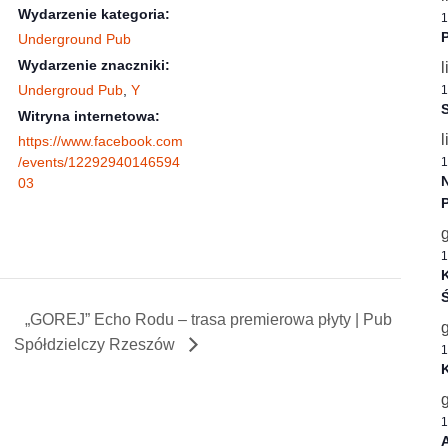
Wydarzenie kategoria:
1
P
Underground Pub
Wydarzenie znaczniki:
l
Undergroud Pub
,
Y
1
S
Witryna internetowa:
l
https://www.facebook.com
/events/12292940146594
1
03
1
K
Ś
„GOREJ” Echo Rodu – trasa premierowa płyty | Pub
Spółdzielczy Rzeszów
1
1
A