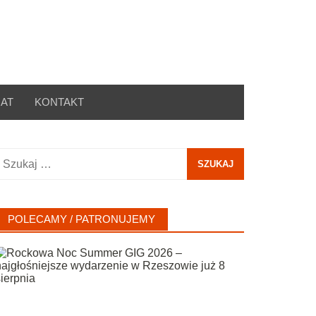
AT
KONTAKT
zukaj:
POLECAMY / PATRONUJEMY