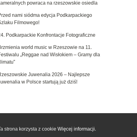
kameralnych powraca na rzeszowskie osiedla
Przed nami siódma edycja Podkarpackiego
Szlaku Filmowego!
24. Podkarpackie Konfrontacje Fotograficzne
Brzmienia world music w Rzeszowie na 11.
Festiwalu „Reggae nad Wisłokiem – Gramy dla
limatu”
Rzeszowskie Juwenalia 2026 – Najlepsze
uwenalia w Polsce startują już dziś!
a strona korzysta z cookie
Więcej informacji.