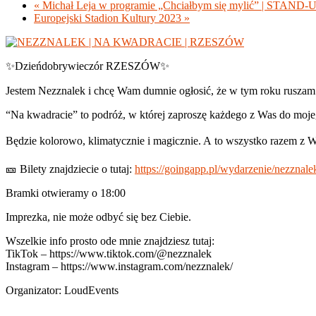
«
Michał Leja w programie „Chciałbym się mylić” | STAND-
Europejski Stadion Kultury 2023
»
✨Dzieńdobrywieczór RZESZÓW✨
Jestem Nezznalek i chcę Wam dumnie ogłosić, że w tym roku ruszam
“Na kwadracie” to podróż, w której zaproszę każdego z Was do moj
Będzie kolorowo, klimatycznie i magicznie. A to wszystko raz
🎫 Bilety znajdziecie o tutaj:
https://goingapp.pl/wydarzenie/nezznal
Bramki otwieramy o 18:00
Imprezka, nie może odbyć się bez Ciebie.
Wszelkie info prosto ode mnie znajdziesz tutaj:
TikTok – https://www.tiktok.com/@nezznalek
Instagram – https://www.instagram.com/nezznalek/
Organizator: LoudEvents