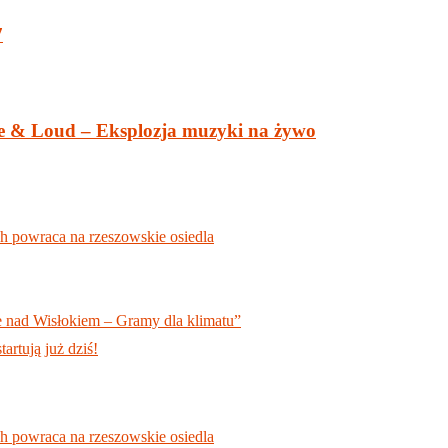
7
ve & Loud – Eksplozja muzyki na żywo
h powraca na rzeszowskie osiedla
 nad Wisłokiem – Gramy dla klimatu”
rtują już dziś!
h powraca na rzeszowskie osiedla