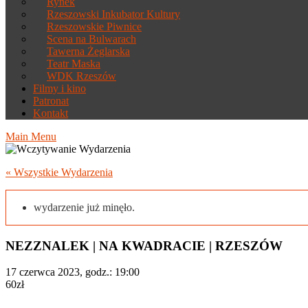
Rynek
Rzeszowski Inkubator Kultury
Rzeszowskie Piwnice
Scena na Bulwarach
Tawerna Żeglarska
Teatr Maska
WDK Rzeszów
Filmy i kino
Patronat
Kontakt
Main Menu
« Wszystkie Wydarzenia
wydarzenie już minęło.
NEZZNALEK | NA KWADRACIE | RZESZÓW
17 czerwca 2023, godz.: 19:00
60zł