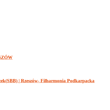
ESZÓW
zek(SBB) | Rzeszów- Filharmonia Podkarpacka