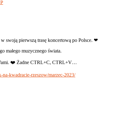
UP
 w swoją pierwszą trasę koncertową po Polsce. ❤
ego małego muzycznego świata.
em z Wami. ❤️ Żadne CTRL+C, CTRL+V…
ek-na-kwadracie-rzeszow/marzec-2023/