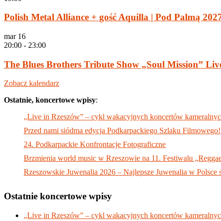
Polish Metal Alliance + gość Aquilla | Pod Palmą 202
mar
16
20:00
-
23:00
The Blues Brothers Tribute Show „Soul Mission” Li
Zobacz kalendarz
Ostatnie, koncertowe wpisy
:
„Live in Rzeszów” – cykl wakacyjnych koncertów kameralnyc
Przed nami siódma edycja Podkarpackiego Szlaku Filmowego!
24. Podkarpackie Konfrontacje Fotograficzne
Brzmienia world music w Rzeszowie na 11. Festiwalu „Reggae
Rzeszowskie Juwenalia 2026 – Najlepsze Juwenalia w Polsce sta
Ostatnie koncertowe wpisy
„Live in Rzeszów” – cykl wakacyjnych koncertów kameralnyc