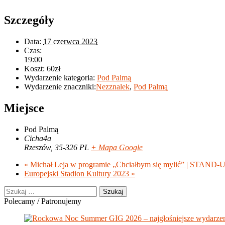
Szczegóły
Data:
17 czerwca 2023
Czas:
19:00
Koszt:
60zł
Wydarzenie kategoria:
Pod Palmą
Wydarzenie znaczniki:
Nezznalek
,
Pod Palmą
Miejsce
Pod Palmą
Cicha4a
Rzeszów
,
35-326
PL
+ Mapa Google
«
Michał Leja w programie „Chciałbym się mylić” | STAND-
Europejski Stadion Kultury 2023
»
Szukaj:
Polecamy / Patronujemy