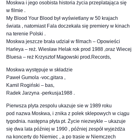
Moskwa i jego osobista historia życia przeplatająca się
w filmie .
My Blood Your Blood był wyświetlany w 50 krajach
świata , natomiast Fala doczekała się premiery w kinach
na terenie Polski .
Moskwa jeszcze brała udział w filmach – Opowieści
Harleya – reż. Wiesław Helak rok prod 1988 ,oraz Wiecej
Bluesa – reż Krzysztof Magowski prod.Records,
Moskwa występuje w składzie
Paweł Gumola -voc,gitara ,
Kamil Rogiński – bas,
Radek Jarzyna -perkusja1988 .
Pierwsza plyta zespolu ukazuje sie w 1989 roku
pod nazwa Moskwa, i znika z polek sklepowych w ciągu
tygodnia. następna płyta pt. Życie niezwykle – ukazuje
się dwa lata później w 1990 , później zespół wyjeżdża
na koncerty do Niemiec , a po trasie w Niemczech