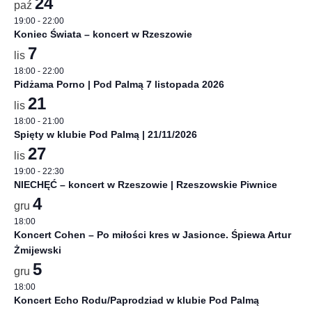
24
paź
19:00
-
22:00
Koniec Świata – koncert w Rzeszowie
7
lis
18:00
-
22:00
Pidżama Porno | Pod Palmą 7 listopada 2026
21
lis
18:00
-
21:00
Spięty w klubie Pod Palmą | 21/11/2026
27
lis
19:00
-
22:30
NIECHĘĆ – koncert w Rzeszowie | Rzeszowskie Piwnice
4
gru
18:00
Koncert Cohen – Po miłości kres w Jasionce. Śpiewa Artur
Żmijewski
5
gru
18:00
Koncert Echo Rodu/Paprodziad w klubie Pod Palmą