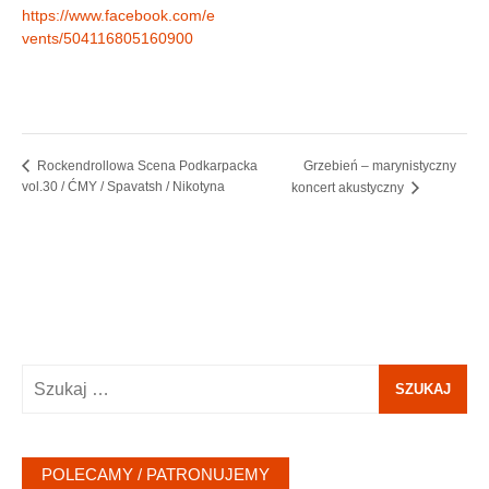
https://www.facebook.com/e
vents/504116805160900
Grzebień – marynistyczny
Rockendrollowa Scena Podkarpacka
vol.30 / ĆMY / Spavatsh / Nikotyna
koncert akustyczny
Szukaj:
POLECAMY / PATRONUJEMY