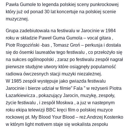
Pawła Gumole to legenda polskiej sceny punkrockowej
który już od ponad 30 lat koncertuje na polskiej scenie
muzycznej.
Grupa zadebiutowała na festiwalu w Jarocinie w 1984
roku w składzie Paweł Guma Gumola – vocal gitara ,
Piotr Rogoziński -bas , Tomasz Groń – perkusja i dostała
się do ósemki laureatów tego festiwalu , co przełożyło się
na sukces ogólnopolski , zaraz po festiwalu zespół nagrał
pierwsze studyjne utwory które osiągnęły popularność
radiowa ówczesnych stacji muzyki niezależnej.
W 1985 zespół występuje jako gwiazda festiwalu
Jarocinie i bierze udział w filmie” Fala ” w reżyserii Piotra
Łazarkiewicza , pokazujący Jarocin, muzykę, zespoły,
życie festiwalu , i zespół Moskwa , a juz w nastepnym
roku ekipa telewizji BBC kręci film o polskiej muzyce
rockowej pt. My Blood Your Blood – reż.Andrzej Kostenko
w którym light motivem staje się wokalista zespołu