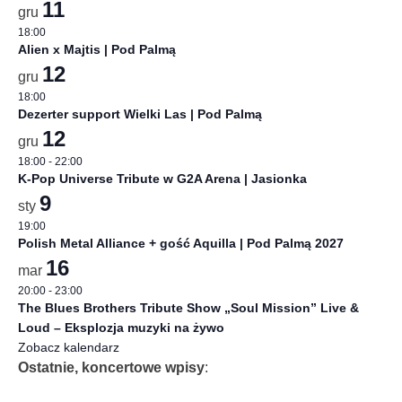
11
gru
18:00
Alien x Majtis | Pod Palmą
12
gru
18:00
Dezerter support Wielki Las | Pod Palmą
12
gru
18:00
-
22:00
K-Pop Universe Tribute w G2A Arena | Jasionka
9
sty
19:00
Polish Metal Alliance + gość Aquilla | Pod Palmą 2027
16
mar
20:00
-
23:00
The Blues Brothers Tribute Show „Soul Mission” Live &
Loud – Eksplozja muzyki na żywo
Zobacz kalendarz
Ostatnie, koncertowe wpisy
: