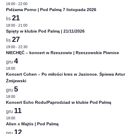
18:00
-
22:00
Pidżama Porno | Pod Palmą 7 listopada 2026
21
lis
18:00
-
21:00
Spięty w klubie Pod Palmą | 21/11/2026
27
lis
19:00
-
22:30
NIECHĘĆ – koncert w Rzeszowie | Rzeszowskie Piwnice
4
gru
18:00
Koncert Cohen – Po miłości kres w Jasionce. Śpiewa Artur
Żmijewski
5
gru
18:00
Koncert Echo Rodu/Paprodziad w klubie Pod Palmą
11
gru
18:00
Alien x Majtis | Pod Palmą
12
gru