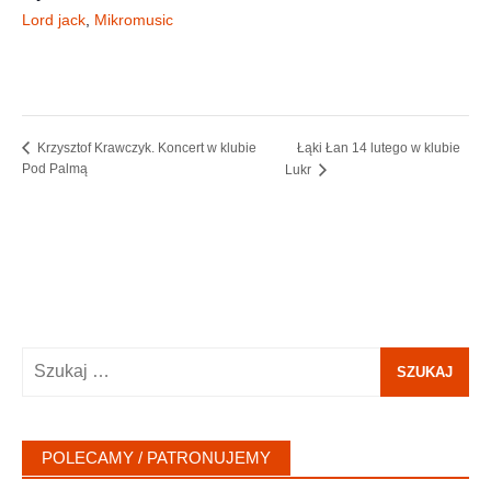
Lord jack
,
Mikromusic
Łąki Łan 14 lutego w klubie
Krzysztof Krawczyk. Koncert w klubie
Pod Palmą
Lukr
Szukaj:
POLECAMY / PATRONUJEMY