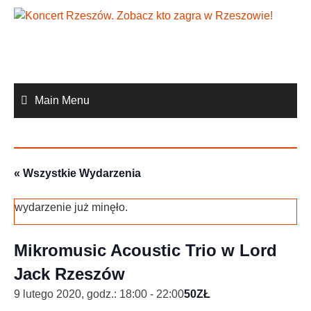
Skip
to
content
Main Menu
« Wszystkie Wydarzenia
wydarzenie już minęło.
Mikromusic Acoustic Trio w Lord
Jack Rzeszów
9 lutego 2020, godz.: 18:00
-
22:00
50ZŁ