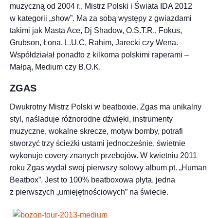
muzyczną od 2004 r., Mistrz Polski i Świata IDA 2012
w kategorii „show”. Ma za sobą występy z gwiazdami
takimi jak Masta Ace, Dj Shadow, O.S.T.R., Fokus,
Grubson, Łona, L.U.C, Rahim, Jarecki czy Wena.
Współdziałał ponadto z kilkoma polskimi raperami –
Małpą, Medium czy B.O.K.
ZGAS
Dwukrotny Mistrz Polski w beatboxie. Zgas ma unikalny
styl, naśladuje różnorodne dźwięki, instrumenty
muzyczne, wokalne skrecze, motyw bomby, potrafi
stworzyć trzy ścieżki ustami jednocześnie, świetnie
wykonuje covery znanych przebojów. W kwietniu 2011
roku Zgas wydał swoj pierwszy solowy album pt. „Human
Beatbox”. Jest to 100% beatboxowa płyta, jedna
z pierwszych „umiejętnościowych” na świecie.