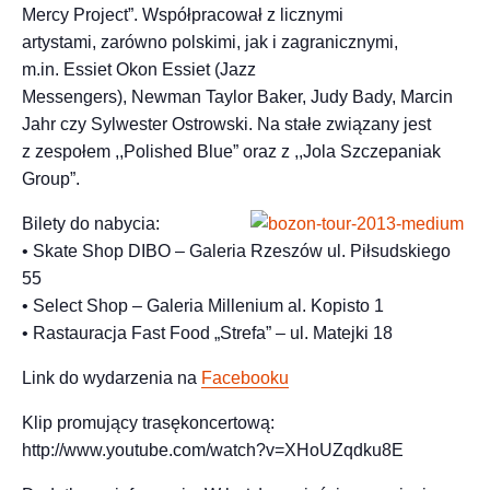
Mercy Project”. Współpracował z licznymi
artystami, zarówno polskimi, jak i zagranicznymi,
m.in. Essiet Okon Essiet (Jazz
Messengers), Newman Taylor Baker, Judy Bady, Marcin
Jahr czy Sylwester Ostrowski. Na stałe związany jest
z zespołem ,,Polished Blue” oraz z ,,Jola Szczepaniak
Group”.
Bilety do nabycia:
• Skate Shop DIBO – Galeria Rzeszów ul. Piłsudskiego
55
• Select Shop – Galeria Millenium al. Kopisto 1
• Rastauracja Fast Food „Strefa” – ul. Matejki 18
Link do wydarzenia na
Facebooku
Klip promujący trasękoncertową:
http://www.youtube.com/watch?v=XHoUZqdku8E