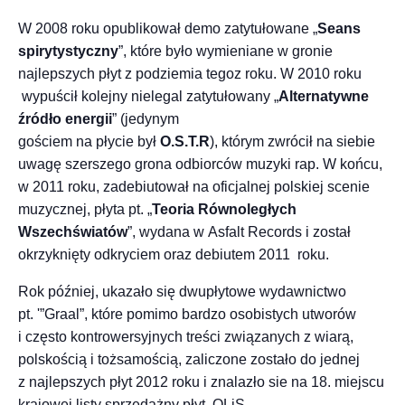
W 2008 roku opublikował demo zatytułowane „
Seans
spirytystyczny
”, które było wymieniane w gronie
najlepszych płyt z podziemia tegoz roku. W 2010 roku
wypuścił kolejny nielegal zatytułowany „
Alternatywne
źródło energii
” (jedynym
gościem na płycie był
O.S.T.R
), którym zwrócił na siebie
uwagę szerszego grona odbiorców muzyki rap. W końcu,
w 2011 roku, zadebiutował na oficjalnej polskiej scenie
muzycznej, płyta pt. „
Teoria Równoległych
Wszechświatów
”, wydana w Asfalt Records i został
okrzyknięty odkryciem oraz debiutem 2011 roku.
Rok później, ukazało się dwupłytowe wydawnictwo
pt. '”Graal”, które pomimo bardzo osobistych utworów
i często kontrowersyjnych treści związanych z wiarą,
polskością i tożsamością, zaliczone zostało do jednej
z najlepszych płyt 2012 roku i znalazło sie na 18. miejscu
krajowej listy sprzedażny płyt OLiS.