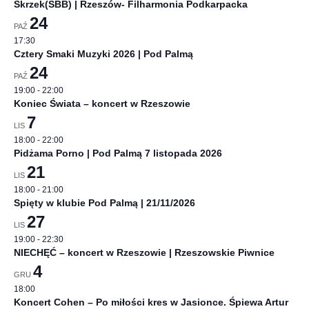
Skrzek(SBB) | Rzeszów- Filharmonia Podkarpacka
24
PAŹ
17:30
Cztery Smaki Muzyki 2026 | Pod Palmą
24
PAŹ
19:00
-
22:00
Koniec Świata – koncert w Rzeszowie
7
LIS
18:00
-
22:00
Pidżama Porno | Pod Palmą 7 listopada 2026
21
LIS
18:00
-
21:00
Spięty w klubie Pod Palmą | 21/11/2026
27
LIS
19:00
-
22:30
NIECHĘĆ – koncert w Rzeszowie | Rzeszowskie Piwnice
4
GRU
18:00
Koncert Cohen – Po miłości kres w Jasionce. Śpiewa Artur