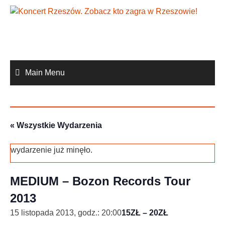
Skip
to
content
Main Menu
« Wszystkie Wydarzenia
wydarzenie już minęło.
MEDIUM – Bozon Records Tour
2013
15 listopada 2013, godz.: 20:00
15ZŁ – 20ZŁ