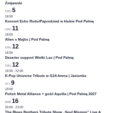
Żmijewski
5
GRU
18:00
Koncert Echo Rodu/Paprodziad w klubie Pod Palmą
11
GRU
18:00
Alien x Majtis | Pod Palmą
12
GRU
18:00
Dezerter support Wielki Las | Pod Palmą
12
GRU
18:00
-
22:00
K-Pop Universe Tribute w G2A Arena | Jasionka
9
STY
19:00
Polish Metal Alliance + gość Aquilla | Pod Palmą 2027
16
MAR
20:00
-
23:00
The Blues Brothers Tribute Show „Soul Mission” Live &