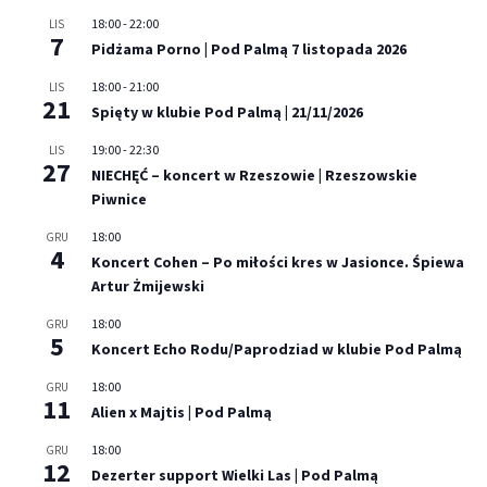
18:00
-
22:00
LIS
7
Pidżama Porno | Pod Palmą 7 listopada 2026
18:00
-
21:00
LIS
21
Spięty w klubie Pod Palmą | 21/11/2026
19:00
-
22:30
LIS
27
NIECHĘĆ – koncert w Rzeszowie | Rzeszowskie
Piwnice
18:00
GRU
4
Koncert Cohen – Po miłości kres w Jasionce. Śpiewa
Artur Żmijewski
18:00
GRU
5
Koncert Echo Rodu/Paprodziad w klubie Pod Palmą
18:00
GRU
11
Alien x Majtis | Pod Palmą
18:00
GRU
12
Dezerter support Wielki Las | Pod Palmą