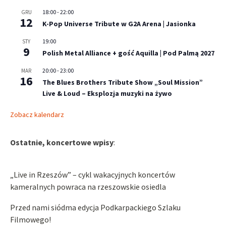
18:00
-
22:00
GRU
12
K-Pop Universe Tribute w G2A Arena | Jasionka
19:00
STY
9
Polish Metal Alliance + gość Aquilla | Pod Palmą 2027
20:00
-
23:00
MAR
16
The Blues Brothers Tribute Show „Soul Mission”
Live & Loud – Eksplozja muzyki na żywo
Zobacz kalendarz
Ostatnie, koncertowe wpisy
:
„Live in Rzeszów” – cykl wakacyjnych koncertów
kameralnych powraca na rzeszowskie osiedla
Przed nami siódma edycja Podkarpackiego Szlaku
Filmowego!