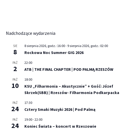
Nadchodzące wydarzenia
8 sierpnia 2026, godz.: 16:00
-
9 sierpnia 2026, godz.: 02:00
SIE
8
Rockowa Noc Summer GIG 2026
22:00
PAŹ
2
ATB | THE FINAL CHAPTER | POD PALMĄ RZESZÓW
18:00
PAŹ
10
KSU „Filharmonia – Akustycznie” + Gość: Józef
Skrzek(SBB) | Rzeszów- Filharmonia Podkarpacka
17:30
PAŹ
24
Cztery Smaki Muzyki 2026 | Pod Palmą
19:00
-
22:00
PAŹ
24
Koniec Świata – koncert w Rzeszowie