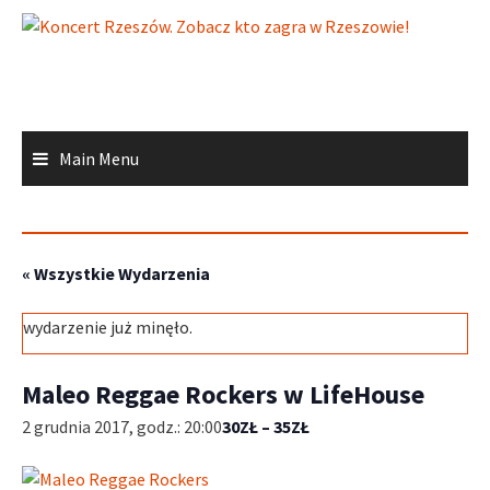
Skip
to
content
Main Menu
« Wszystkie Wydarzenia
wydarzenie już minęło.
Maleo Reggae Rockers w LifeHouse
2 grudnia 2017, godz.: 20:00
30ZŁ – 35ZŁ