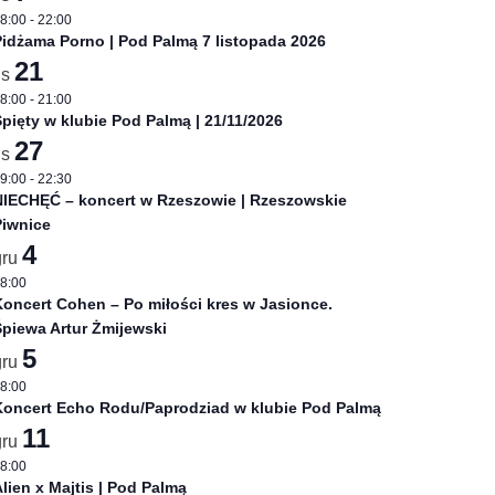
8:00
-
22:00
idżama Porno | Pod Palmą 7 listopada 2026
21
is
8:00
-
21:00
pięty w klubie Pod Palmą | 21/11/2026
27
is
9:00
-
22:30
NIECHĘĆ – koncert w Rzeszowie | Rzeszowskie
Piwnice
4
gru
8:00
oncert Cohen – Po miłości kres w Jasionce.
piewa Artur Żmijewski
5
gru
8:00
Koncert Echo Rodu/Paprodziad w klubie Pod Palmą
11
gru
8:00
lien x Majtis | Pod Palmą