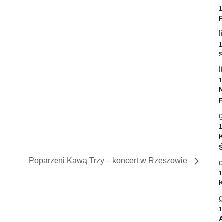
1
P
l
1
S
l
1
1
K
Ś
Poparzeni Kawą Trzy – koncert w Rzeszowie
1
1
A