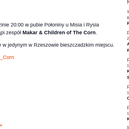
8
zinie 20:00 w pubie Połoniny u Misia i Rysia
pi zespół
Makar & Children of The Corn
.
2
ie w jedynym w Rzeszowie bieszczadzkim miejscu.
1
K
1
C
1
K
le
l