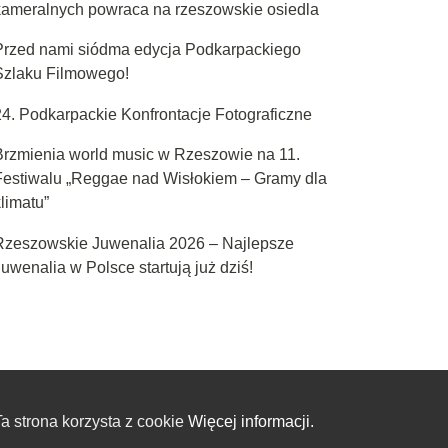
kameralnych powraca na rzeszowskie osiedla
Przed nami siódma edycja Podkarpackiego
Szlaku Filmowego!
24. Podkarpackie Konfrontacje Fotograficzne
Brzmienia world music w Rzeszowie na 11.
Festiwalu „Reggae nad Wisłokiem – Gramy dla
limatu”
Rzeszowskie Juwenalia 2026 – Najlepsze
uwenalia w Polsce startują już dziś!
a strona korzysta z cookie
Więcej informacji.