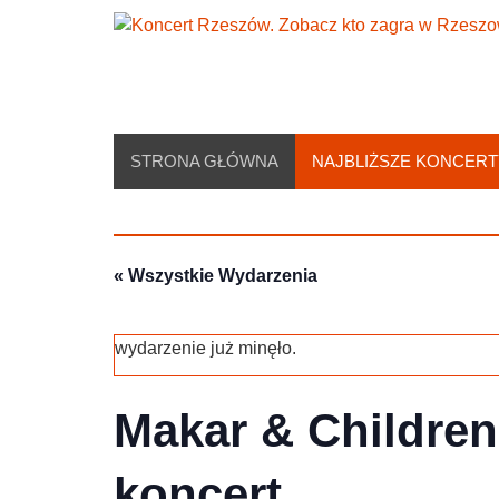
Skip
to
content
STRONA GŁÓWNA
NAJBLIŻSZE KONCERT
« Wszystkie Wydarzenia
wydarzenie już minęło.
Makar & Children
koncert