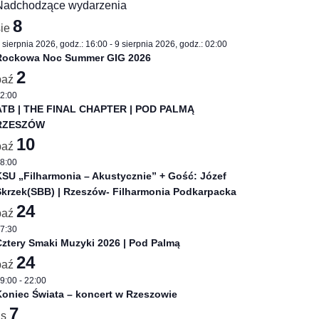
Nadchodzące wydarzenia
8
sie
 sierpnia 2026, godz.: 16:00
-
9 sierpnia 2026, godz.: 02:00
Rockowa Noc Summer GIG 2026
2
paź
2:00
ATB | THE FINAL CHAPTER | POD PALMĄ
RZESZÓW
10
paź
8:00
SU „Filharmonia – Akustycznie” + Gość: Józef
Skrzek(SBB) | Rzeszów- Filharmonia Podkarpacka
24
paź
7:30
ztery Smaki Muzyki 2026 | Pod Palmą
24
paź
9:00
-
22:00
oniec Świata – koncert w Rzeszowie
7
is