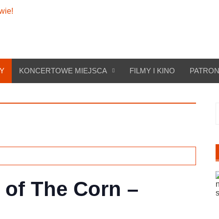
Y
KONCERTOWE MIEJSCA
FILMY I KINO
PATRON
S
 of The Corn –