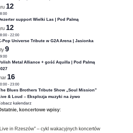
12
gru
8:00
ezerter support Wielki Las | Pod Palmą
12
gru
8:00
-
22:00
-Pop Universe Tribute w G2A Arena | Jasionka
9
sty
9:00
olish Metal Alliance + gość Aquilla | Pod Palmą
2027
16
mar
0:00
-
23:00
he Blues Brothers Tribute Show „Soul Mission”
ive & Loud – Eksplozja muzyki na żywo
obacz kalendarz
Ostatnie, koncertowe wpisy
:
„Live in Rzeszów” – cykl wakacyjnych koncertów