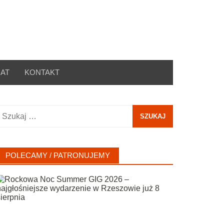
AT
KONTAKT
zukaj:
POLECAMY / PATRONUJEMY